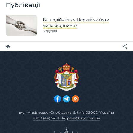
Публікації
Благодійність у Церкві: як бути
милосердними?
6 грудня
вул. Микільсько-Слобідська, 5
, Київ 02002, Україна
+380 (44) 541-11-14
,
press@ugcc.org.ua