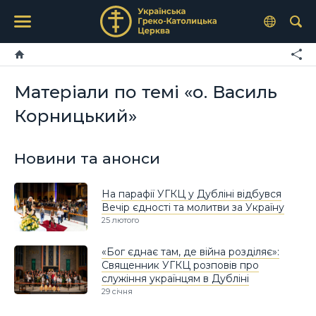
Матеріали по темі «о. Василь
Корницький»
Новини та анонси
На парафії УГКЦ у Дубліні відбувся
Вечір єдності та молитви за Україну
25 лютого
«Бог єднає там, де війна розділяє»:
Священник УГКЦ розповів про
служіння українцям в Дубліні
29 січня