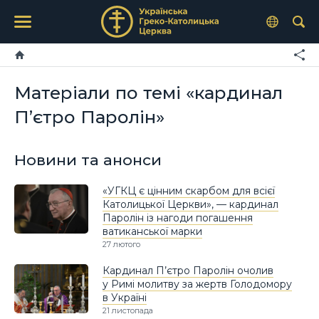
Матеріали по темі «кардинал
П’єтро Паролін»
Новини та анонси
«УГКЦ є цінним скарбом для всієї
Католицької Церкви», — кардинал
Паролін із нагоди погашення
ватиканської марки
27 лютого
Кардинал П’єтро Паролін очолив
у Римі молитву за жертв Голодомору
в Україні
21 листопада