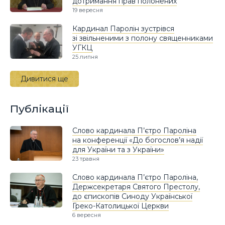
дотримання прав полонених
19 вересня
Кардинал Паролін зустрівся
зі звільненими з полону священниками
УГКЦ
25 липня
Дивитися ще
Публікації
Слово кардинала П’єтро Пароліна
на конференції «До богослов’я надії
для України та з України»
23 травня
Слово кардинала П’єтро Пароліна,
Держсекретаря Святого Престолу,
до єпископів Синоду Української
Греко-Католицької Церкви
6 вересня