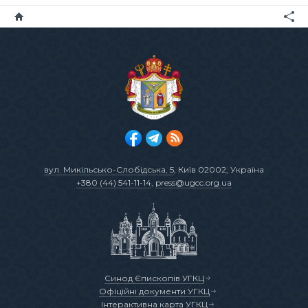
вул. Микільсько-Слобідська, 5
, Київ 02002, Україна
+380 (44) 541-11-14
,
press@ugcc.org.ua
Синод Єпископів УГКЦ
Офіційні документи УГКЦ
Інтерактивна карта УГКЦ