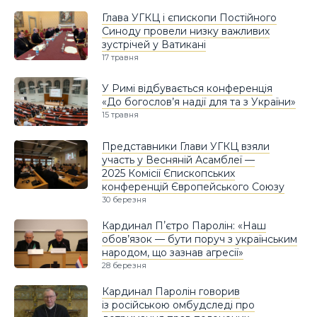
Глава УГКЦ і єпископи Постійного
Синоду провели низку важливих
зустрічей у Ватикані
17 травня
У Римі відбувається конференція
«До богослов’я надії для та з України»
15 травня
Представники Глави УГКЦ взяли
участь у Весняній Асамблеї —
2025 Комісії Єпископських
конференцій Європейського Союзу
30 березня
Кардинал Пʼєтро Паролін: «Наш
обов’язок — бути поруч з українським
народом, що зазнав агресії»
28 березня
Кардинал Паролін говорив
із російською омбудследі про