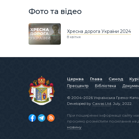
Фото та відео
Хресна дорога України 2024
8 квітня
Церква
Глава
Синод
Кур
Пресцентр
Бібліотека
Докуме
© 2004–2026 Українська Греко-Като
Developed by
Cawas Ltd
. July, 2022.
При поширенні інформації сайту н
просимо розмістити посилання на
новину