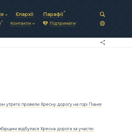
ія
Єпархії
Парафії
и
Контакти
Підтримати
астирська рада
нод
нсово-господарська діяльність
Загальна інформація
ди
ки та комунікації
Глава УГКЦ
ністративні питання
Синоди Єпископів
підрозділи
Трибунал
Патріарша курія
Єпархії та екзархати
фін утретє провели Хресну дорогу на горі Піанія
бірщині відбулася Хресна дорога за участю