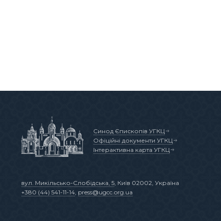
Синод Єпископів УГКЦ
Офіційні документи УГКЦ
Інтерактивна карта УГКЦ
вул. Микільсько-Слобідська, 5
, Київ 02002, Україна
+380 (44) 541-11-14
,
press@ugcc.org.ua