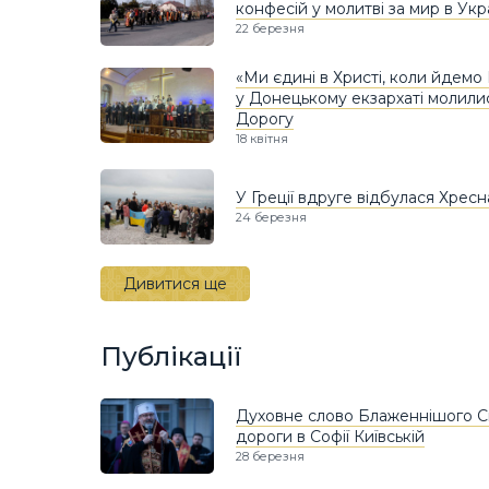
конфесій у молитві за мир в Укра
22 березня
«Ми єдині в Христі, коли йдем
у Донецькому екзархаті молили
Дорогу
18 квітня
У Греції вдруге відбулася Хресн
24 березня
Дивитися ще
Публікації
Духовне слово Блаженнішого Св
дороги в Софії Київській
28 березня