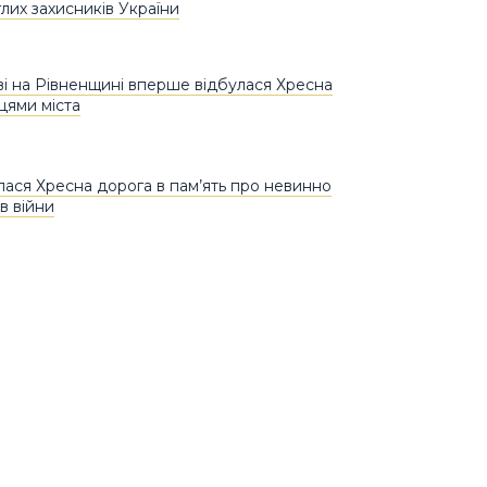
лих захисників України
і на Рівненщині вперше відбулася Хресна
цями міста
улася Хресна дорога в пам’ять про невинно
в війни