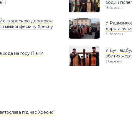
їні
родин полег
18 березня
о Його хресною дорогою»:
У Радивилов
ся міжконфесійну Хресну
дорога вули
31 березня
У Бучі відб
а хода на гору Піанія
вбитих жерт
3 березня
ятослава під час Хресної