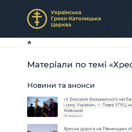
Матеріали по темі «Хре
Новини та анонси
«У безсиллі беззахисного ми б
і силу України», — Глава УГКЦ на
Київській
28 березня
Хресна дорога на Рівненщині об