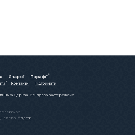
ія
Єпархії
Парафії
нти
Контакти
Підтримати
лицька Церква. Всі права застережено.
аполегливо
 джерело.
Подати