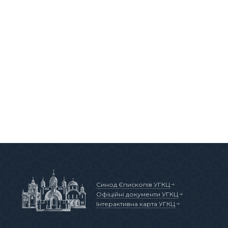
Синод Єпископів УГКЦ
Офіційні документи УГКЦ
Інтерактивна карта УГКЦ