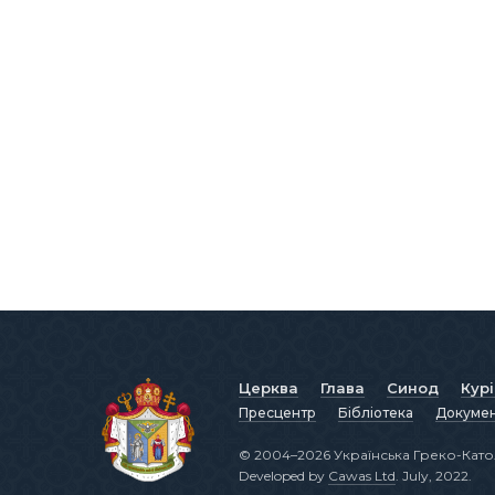
Церква
Глава
Синод
Кур
Пресцентр
Бібліотека
Докуме
© 2004–2026 Українська Греко-Като
Developed by
Cawas Ltd
. July, 2022.