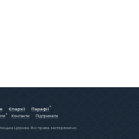
ія
Єпархії
Парафії
нти
Контакти
Підтримати
лицька Церква. Всі права застережено.