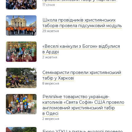
17 січня
Школа провідників християнських
таборів провела підсумковий модуль
29 жовтня
«Веселі канікули з Богом» відбулися
в Ардірі
2 жовтня
Семінаристи провели християнський
табір у Харкові
8 вересня
Релігійне товариство українців-
католиків «Свята Софія» США провело
англомовний християнський табір
в Одесі
2 вересня
Бюро УГКЦ з питань екології провело