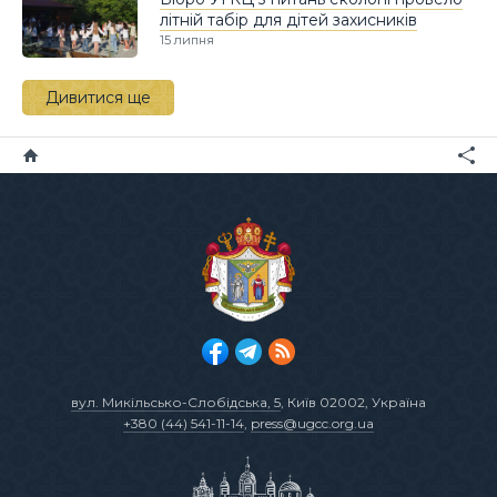
літній табір для дітей захисників
15 липня
Дивитися ще
вул. Микільсько-Слобідська, 5
, Київ 02002, Україна
+380 (44) 541-11-14
,
press@ugcc.org.ua