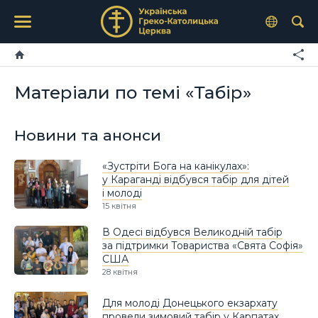
Матеріали по темі «Табір»
Новини та анонси
«Зустріти Бога на канікулах»:
у Караганді відбувся табір для дітей
і молоді
15 квітня
В Одесі відбувся Великодній табір
за підтримки Товариства «Свята Софія»
США
28 квітня
Для молоді Донецького екзархату
провели зимовий табір у Карпатах