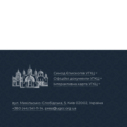
Синод Єпископів УГКЦ
Офіційні документи УГКЦ
Інтерактивна карта УГКЦ
вул. Микільсько-Слобідська, 5
, Київ 02002, Україна
+380 (44) 541-11-14
,
press@ugcc.org.ua