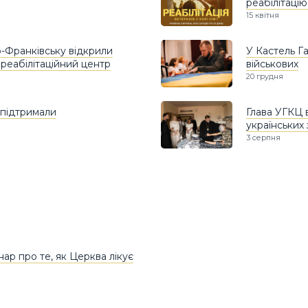
реабілітацію
15 квітня
о-Франківську відкрили
У Кастель Га
 реабілітаційний центр
військових
20 грудня
 підтримали
Глава УГКЦ 
українських 
3 серпня
ар про те, як Церква лікує