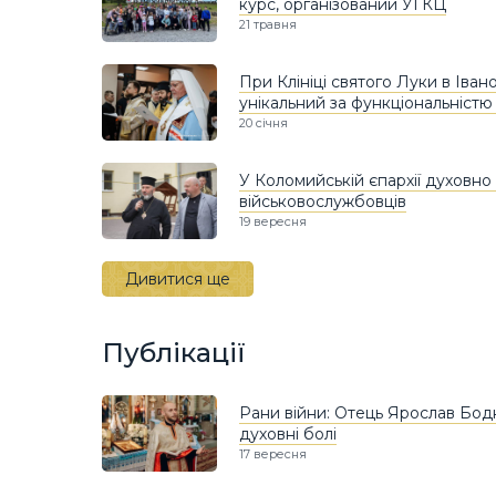
курс, організований УГКЦ
21 травня
При Клініці святого Луки в Іван
унікальний за функціональністю
20 січня
У Коломийській єпархії духовно
військовослужбовців
19 вересня
Дивитися ще
Публікації
Рани війни: Отець Ярослав Бодн
духовні болі
17 вересня