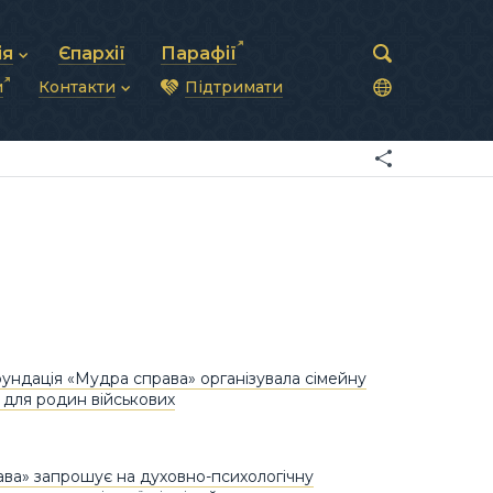
ія
Єпархії
Парафії
и
Контакти
Підтримати
астирська рада
нод
нсово-господарська діяльність
Загальна інформація
ди
ки та комунікації
Глава УГКЦ
ністративні питання
Синоди Єпископів
підрозділи
Трибунал
Патріарша курія
Єпархії та екзархати
ундація «Мудра справа» організувала сімейну
ю для родин військових
ва» запрошує на духовно-психологічну