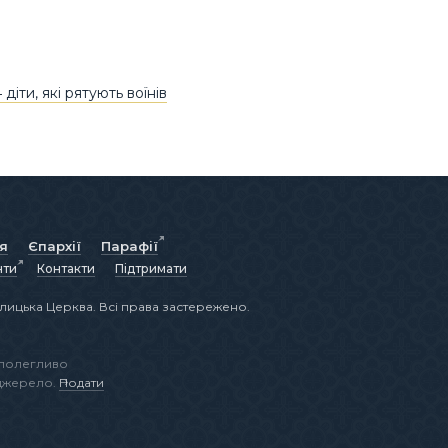
іти, які рятують воїнів
ія
Єпархії
Парафії
нти
Контакти
Підтримати
лицька Церква. Всі права застережено.
аполегливо
 джерело.
Подати