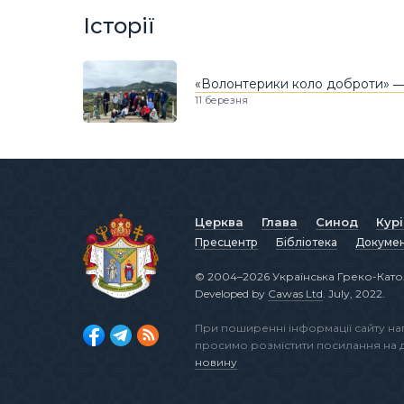
Історії
«Волонтерики коло доброти» ― д
11 березня
Церква
Глава
Синод
Кур
Пресцентр
Бібліотека
Докуме
© 2004–2026 Українська Греко-Като
Developed by
Cawas Ltd
. July, 2022.
При поширенні інформації сайту н
просимо розмістити посилання на
новину