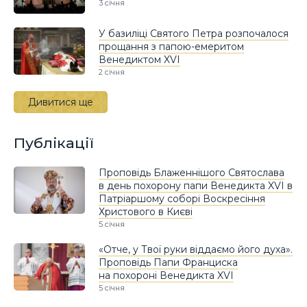
3 січня
У базиліці Святого Петра розпочалося
прощання з папою-емеритом
Венедиктом XVI
2 січня
Дивитися ще
Публікації
Проповідь Блаженнішого Святослава
в день похорону папи Венедикта XVI в
Патріаршому соборі Воскресіння
Христового в Києві
5 січня
«Отче, у Твої руки віддаємо його духа».
Проповідь Папи Франциска
на похороні Венедикта XVI
5 січня