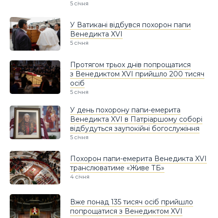
5 січня
У Ватикані відбувся похорон папи
Венедикта XVI
5 січня
Протягом трьох днів попрощатися
з Венедиктом XVI прийшло 200 тисяч
осіб
5 січня
У день похорону папи-емерита
Венедикта XVI в Патріаршому соборі
відбудуться заупокійні богослужіння
5 січня
Похорон папи-емерита Венедикта XVI
транслюватиме «Живе ТБ»
4 січня
Вже понад 135 тисяч осіб прийшло
попрощатися з Венедиктом XVI