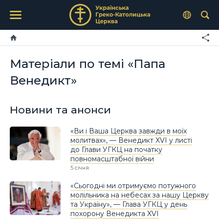
Матеріали по темі «Папа
Венедикт»
Новини та анонси
«Ви і Ваша Церква завжди в моїх
молитвах», — Венедикт XVI у листі
до Глави УГКЦ на початку
повномасштабної війни
5 січня
«Сьогодні ми отримуємо потужного
молільника на небесах за нашу Церкву
та Україну», — Глава УГКЦ у день
похорону Венедикта XVI