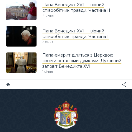
Папа Венедикт XVI — вірний
співробітник правди. Частина ІІ
4 січня
Папа Венедикт XVI — вірний
співробітник правди. Частина І
2 січня
Папа-емерит ділиться з Церквою
своїми останніми думками. Духовний
заповіт Венедикта XVI
1 січня