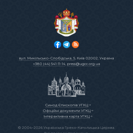
вул. Микільсько-Слобідська, 5
, Київ 02002, Україна
+380 (44) 541-11-14
,
press@ugcc.org.ua
Синод Єпископів УГКЦ
Офіційні документи УГКЦ
Інтерактивна карта УГКЦ
© 2004–2026 Українська Греко-Католицька Церква.