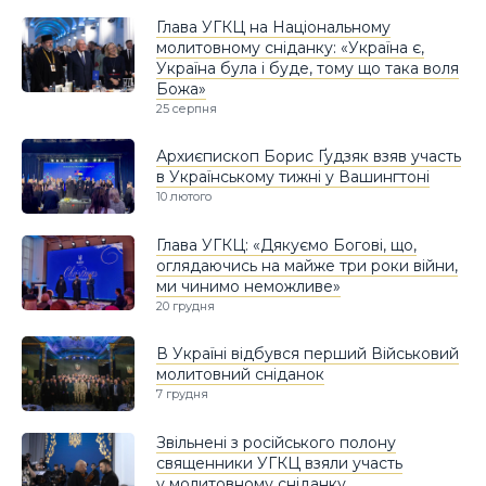
Глава УГКЦ на Національному
молитовному сніданку: «Україна є,
Україна була і буде, тому що така воля
Божа»
25 серпня
Архиєпископ Борис Ґудзяк взяв участь
в Українському тижні у Вашингтоні
10 лютого
Глава УГКЦ: «Дякуємо Богові, що,
оглядаючись на майже три роки війни,
ми чинимо неможливе»
20 грудня
В Україні відбувся перший Військовий
молитовний сніданок
7 грудня
Звільнені з російського полону
священники УГКЦ взяли участь
у молитовному сніданку