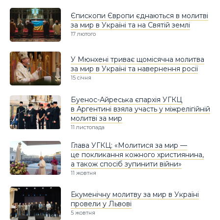
Єпископи Європи єднаються в молитві
за мир в Україні та на Святій землі
17 лютого
У Мюнхені триває щомісячна молитва
за мир в Україні та навернення росії
15 січня
Буенос-Айреська єпархія УГКЦ
в Аргентині взяла участь у міжрелігійній
молитві за мир
11 листопада
Глава УГКЦ: «Молитися за мир —
це покликання кожного християнина,
а також спосіб зупинити війни»
11 жовтня
Екуменічну молитву за мир в Україні
провели у Львові
5 жовтня