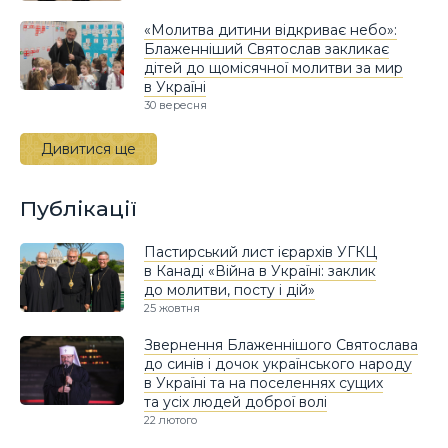
«Молитва дитини відкриває небо»:
Блаженніший Святослав закликає
дітей до щомісячної молитви за мир
в Україні
30 вересня
Дивитися ще
Публікації
Пастирський лист ієрархів УГКЦ
в Канаді «Війна в Україні: заклик
до молитви, посту і дій»
25 жовтня
Звернення Блаженнішого Святослава
до синів і дочок українського народу
в Україні та на поселеннях сущих
та усіх людей доброї волі
22 лютого