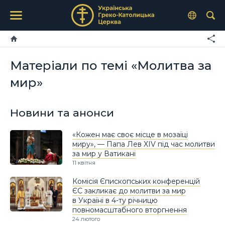
Матеріали по темі «Молитва за
мир»
Новини та анонси
«Кожен має своє місце в мозаїці
миру», — Папа Лев XIV під час молитви
за мир у Ватикані
11 квітня
Комісія Єпископських конференцій
ЄС закликає до молитви за мир
в Україні в 4-ту річницю
повномасштабного вторгнення
24 лютого