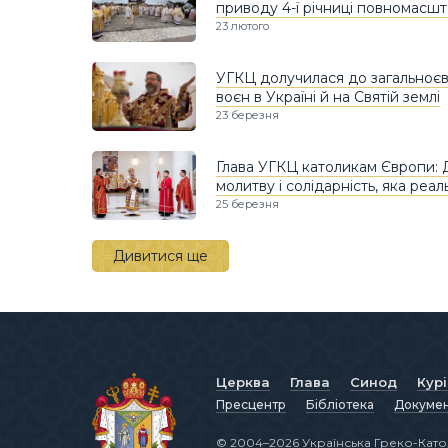
приводу 4-ї річниці повномасшт
23 лютого
УГКЦ долучилася до загальноєв
воєн в Україні й на Святій землі
23 березня
Глава УГКЦ католикам Європи:
молитву і солідарність, яка реа
25 березня
Дивитися ще
Церква
Глава
Синод
Кур
Пресцентр
Бібліотека
Докуме
© 2004–2026 Українська Греко-Като