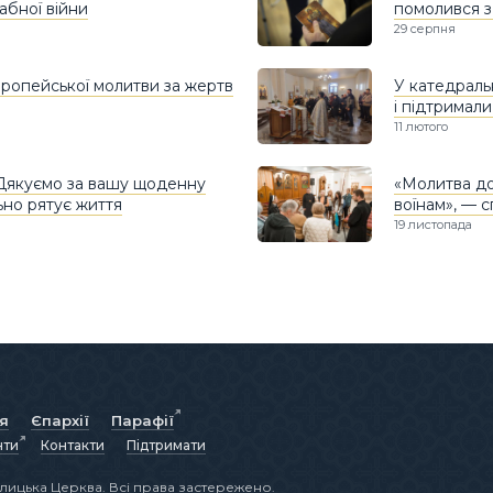
абної війни
помолився з
29 серпня
ропейської молитви за жертв
У катедраль
і підтримал
11 лютого
 Дякуємо за вашу щоденну
«Молитва до
льно рятує життя
воїнам», — с
19 листопада
ія
Єпархії
Парафії
нти
Контакти
Підтримати
лицька Церква. Всі права застережено.