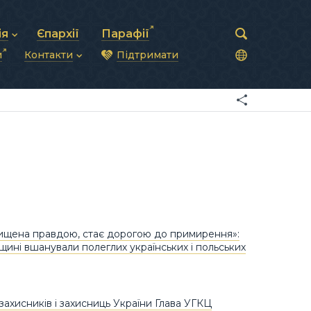
ія
Єпархії
Парафії
и
Контакти
Підтримати
астирська рада
нод
нсово-господарська діяльність
Загальна інформація
ди
ки та комунікації
Глава УГКЦ
ністративні питання
Синоди Єпископів
підрозділи
Трибунал
Патріарша курія
Єпархії та екзархати
чищена правдою, стає дорогою до примирення»:
ині вшанували полеглих українських і польських
захисників і захисниць України Глава УГКЦ