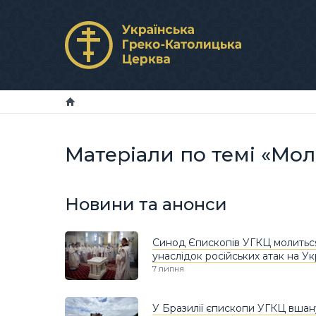
Матеріали по темі «Мол
Новини та анонси
Синод Єпископів УГКЦ молитьс
унаслідок російських атак на Ук
7 липня
У Бразилії єпископи УГКЦ вшану