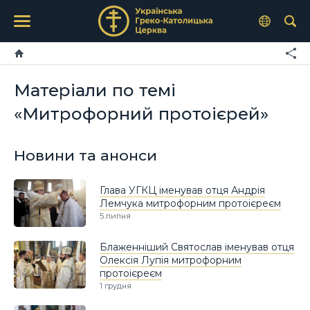
Матеріали по темі
«Митрофорний протоієрей»
Новини та анонси
Глава УГКЦ іменував отця Андрія
Лемчука митрофорним протоієреєм
5 липня
Блаженніший Святослав іменував отця
Олексія Лупія митрофорним
протоієреєм
1 грудня