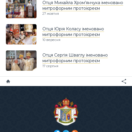
Отця Михайла Хром’янчука іменовано
митрофорним протоієреєм
27 жовтня
Отця Юрія Коласу іменовано
митрофорним протоієреєм
10 вересня
Отця Сергія Шваглу іменовано
митрофорним протоієреєм
17 серпня