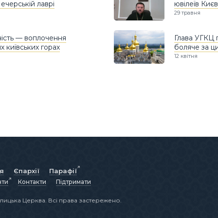
ечерській лаврі
ювілеїв Киє
29 травня
ність — воплочення
Глава УГКЦ 
 київських горах
боляче за ц
12 квітня
ія
Єпархії
Парафії
нти
Контакти
Підтримати
лицька Церква. Всі права застережено.