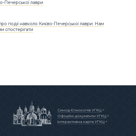
во-Печерської лаври
про події навколо Києво-Печерської лаври: Нам
им спостерігати
Синод Єпископів УГКЦ
Офіційні документи УГКЦ
Інтерактивна карта УГКЦ