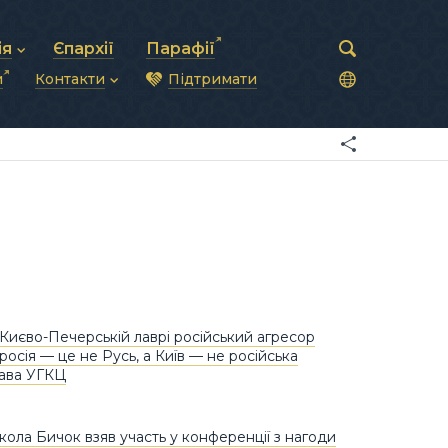
ія
Єпархії
Парафії
и
Контакти
Підтримати
астирська рада
нод
нсово-господарська діяльність
Загальна інформація
ди
ки та комунікації
Глава УГКЦ
ністративні питання
Синоди Єпископів
підрозділи
Трибунал
Патріарша курія
Єпархії та екзархати
Києво-Печерській лаврі російський агресор
росія — це не Русь, а Київ — не російська
лава УГКЦ
ола Бичок взяв участь у конференції з нагоди