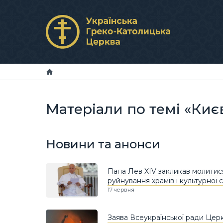
Матеріали по темі «Ки
Новини та анонси
Папа Лев XIV закликав молитися
руйнування храмів і культурної
17 червня
Заява Всеукраїнської ради Церко