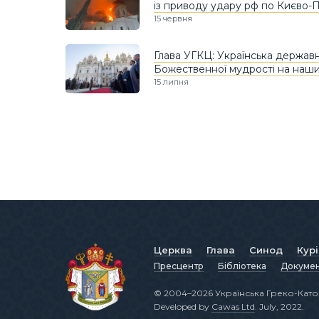
із приводу удару рф по Києво-П
15 червня
Глава УГКЦ: Українська держав
Божественної мудрості на наших
15 липня
Церква
Глава
Синод
Кур
Пресцентр
Бібліотека
Докуме
© 2004–2026 Українська Греко-Като
Developed by
Cawas Ltd
. July, 2022.