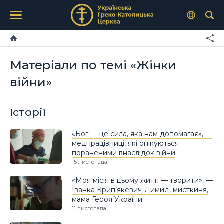
Матеріали по темі «Жінки
війни»
Історії
«Бог — це сила, яка нам допомагає», —
медпрацівниці, які опікуються
пораненими внаслідок війни
15 листопада
«Моя місія в цьому житті — творити», —
Іванка Крип’якевич-Димид, мисткиня,
мама Героя України
11 листопада