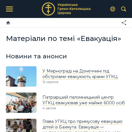
Матеріали по темі «Евакуація»
Новини та анонси
У Мирнограді на Донеччині під
обстрілами евакуюють храми УГКЦ
12 серпня
Патріарший паломницький центр
УГКЦ евакуював уже майже 6000 осіб
4 квітня
Глава УГКЦ про примусову евакуацію
дітей із Бахмута: Евакуація —