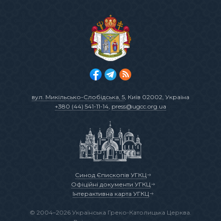
вул. Микільсько-Слобідська, 5
, Київ 02002, Україна
+380 (44) 541-11-14
,
press@ugcc.org.ua
Синод Єпископів УГКЦ
Офіційні документи УГКЦ
Інтерактивна карта УГКЦ
© 2004–2026 Українська Греко-Католицька Церква.