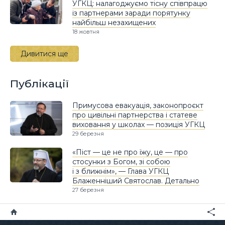
УГКЦ: налагоджуємо тісну співпрацю
із партнерами заради порятунку
найбільш незахищених
18 жовтня
Дивитися ще
Публікації
Примусова евакуація, законопроєкт
про цивільні партнерства і статеве
виховання у школах — позиція УГКЦ
29 березня
«Піст — це не про їжу, це — про
стосунки з Богом, зі собою
і з ближнім», — Глава УГКЦ
Блаженніший Святослав. Детально
27 березня