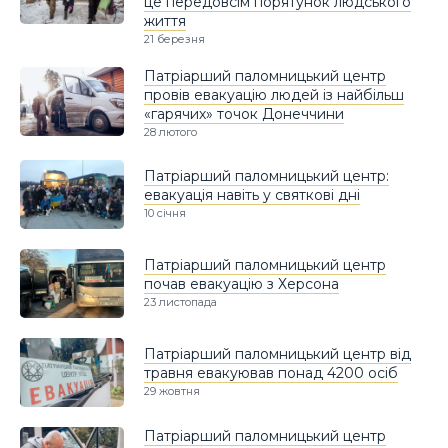
це передовсім порятунок людського
життя
21 березня
Патріарший паломницький центр
провів евакуацію людей із найбільш
«гарячих» точок Донеччини
28 лютого
Патріарший паломницький центр:
евакуація навіть у святкові дні
10 січня
Патріарший паломницький центр
почав евакуацію з Херсона
23 листопада
Патріарший паломницький центр від
травня евакуював понад 4200 осіб
29 жовтня
Патріарший паломницький центр