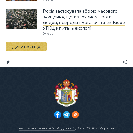
2 вересня
Росія застосувала зброю масового
знищення, що є злочином проти
людей, природи і Бога: очільник Бюро
УГКЦ з питань екології
9 червня
Дивитися ще
вул. Микільсько-Слобідська, 5
, Київ 02002, Україна