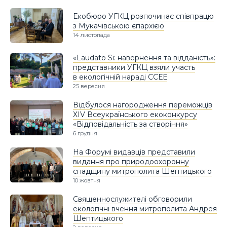
Екобюро УГКЦ розпочинає співпрацю
з Мукачівською єпархією
14 листопада
«Laudato Si: навернення та відданість»:
представники УГКЦ взяли участь
в екологічній нараді ССЕЕ
25 вересня
Відбулося нагородження переможців
ХІV Всеукраїнського екоконкурсу
«Відповідальність за створіння»
6 грудня
На Форумі видавців представили
видання про природоохоронну
спадщину митрополита Шептицького
10 жовтня
Священнослужителі обговорили
екологічні вчення митрополита Андрея
Шептицького