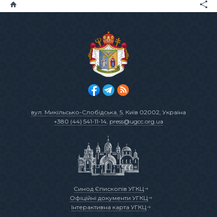
вул. Микільсько-Слобідська, 5
, Київ 02002, Україна
+380 (44) 541-11-14
,
press@ugcc.org.ua
Синод Єпископів УГКЦ
Офіційні документи УГКЦ
Інтерактивна карта УГКЦ