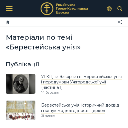
Матеріали по темі
«Берестейська унія»
Публікації
УГКЦ на Закарпатті: Берестейська унія
і передумови Ужгородської унії
(частина І)
14 березня
Берестейська унія: історичний досвід
і пошук моделі єдності Церков
31 липня