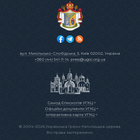
вул. Микільсько-Слобідська, 5
, Київ 02002, Україна
+380 (44) 541-11-14
,
press@ugcc.org.ua
Синод Єпископів УГКЦ
Офіційні документи УГКЦ
Інтерактивна карта УГКЦ
© 2004–2026 Українська Греко-Католицька Церква.
Всі права застережено.