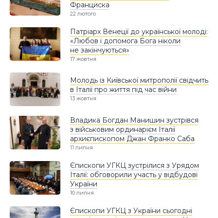
Франциска
22 лютого
Патріарх Венеції до української молоді:
«Любов і допомога Бога ніколи
не закінчуються»
17 жовтня
Молодь із Київської митрополії свідчить
в Італії про життя під час війни
13 жовтня
Владика Богдан Манишин зустрівся
з військовим ординарієм Італії
архиєпископом Джан Франко Саба
11 липня
Єпископи УГКЦ зустрілися з Урядом
Італії: обговорили участь у відбудові
України
10 липня
Єпископи УГКЦ з України сьогодні