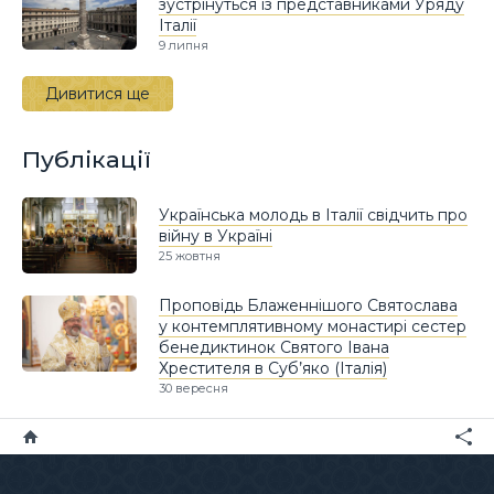
зустрінуться із представниками Уряду
Італії
9 липня
Дивитися ще
Публікації
Українська молодь в Італії свідчить про
війну в Україні
25 жовтня
Проповідь Блаженнішого Святослава
у контемплятивному монастирі сестер
бенедиктинок Святого Івана
Хрестителя в Суб’яко (Італія)
30 вересня