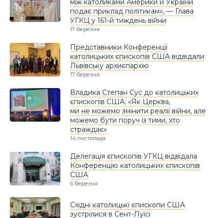
між католиками Америки й України
подає приклад політикам», — Глава
УГКЦ у 161-й тиждень війни
17 березня
Представники Конференції
католицьких єпископів США відвідали
Львівську архиєпархію
17 березня
Владика Степан Сус до католицьких
єпископів США: «Як Церква,
ми не можемо змінити реалії війни, але
можемо бути поруч із тими, хто
страждає»
14 листопада
Делегація єпископів УГКЦ відвідала
Конференцію католицьких єпископів
США
6 березня
Східні католицькі єпископи США
зустрілися в Сент-Луїсі