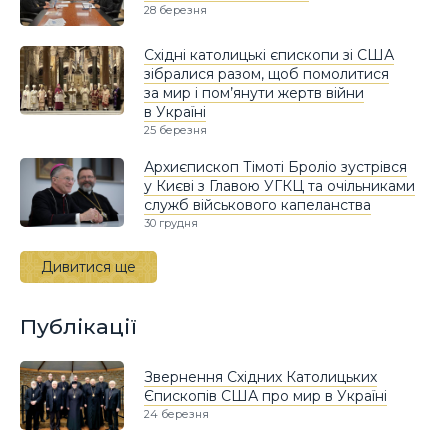
28 березня
Східні католицькі єпископи зі США
зібралися разом, щоб помолитися
за мир і пом’янути жертв війни
в Україні
25 березня
Архиєпископ Тімоті Броліо зустрівся
у Києві з Главою УГКЦ та очільниками
служб військового капеланства
30 грудня
Дивитися ще
Публікації
Звернення Східних Католицьких
Єпископів США про мир в Україні
24 березня