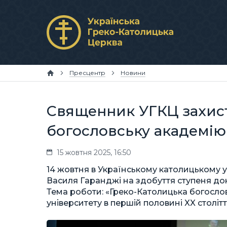
Пресцентр
Новини
Священник УГКЦ захист
богословську академі
15 жовтня 2025, 16:50
14 жовтня в Українському католицькому ун
Василя Гаранджі на здобуття ступеня докт
Тема роботи: «Греко-Католицька богословс
університету в першій половині XX столітт