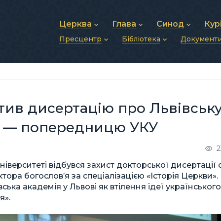
Церква
Глава
Синод
Кур
Пресцентр
Бібліотека
Документ
Про УГКЦ
Блаженніший Святослав
Синод Єпископів
Душп
Історія УГКЦ
Біографія
Архиєрейський Си
Фіна
Новини
Святе Письмо
Структура УГКЦ
Фотографії
Митрополичі Сино
Зв’яз
Анонси
Богослужіння
Майбутнє УГКЦ
Щоденні відеозвернення
Єпископи
Адмі
Публікації
Молитви
Інші 
Історії
Подкасти
ив дисертацію про Львівськ
Фото та відео
Архів новин (2013–2022)
ю — попередницю УКУ
2
іверситеті відбувся захист докторської дисертації о
ора богослов’я за спеціалізацією «Історія Церкви».
ька академія у Львові як втілення ідеї українського
я».