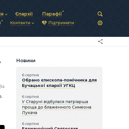
ія
Єпархії
Парафії
и
Контакти
Підтримати
астирська рада
нод
нсово-господарська діяльність
Загальна інформація
ди
ки та комунікації
Глава УГКЦ
ністративні питання
Синоди Єпископів
підрозділи
Трибунал
Патріарша курія
Новини
у
Єпархії та екзархати
6 серпня
Обрано єпископа-помічника для
Бучацької єпархії УГКЦ
34
.
6 серпня
У Старуні відбулася патріарша
проща до блаженного Симеона
Лукача
6 серпня
Блаженніший Святослав