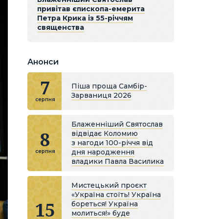
привітав єпископа-емерита
Петра Крика із 55-річчям
священства
Анонси
7
Піша проща Самбір-
Зарваниця 2026
серпня
Блаженніший Святослав
8
відвідає Коломию
з нагоди 100-річчя від
дня народження
серпня
владики Павла Василика
Мистецький проєкт
«Україна стоїть! Україна
15
бореться! Україна
молиться!» буде