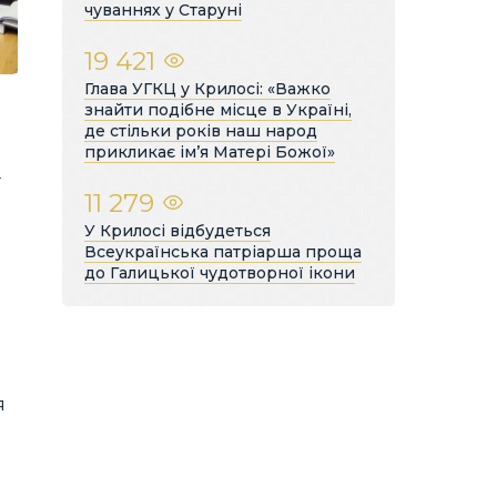
чуваннях у Старуні
19 421
Глава УГКЦ у Крилосі: «Важко
знайти подібне місце в Україні,
де стільки років наш народ
прикликає ім’я Матері Божої»
ї
11 279
я
У Крилосі відбудеться
Всеукраїнська патріарша проща
до Галицької чудотворної ікони
я