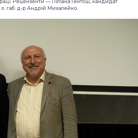
праці. Рецензенти — Ліліана Гентош, кандидат
 о. габ. д-р Андрій Михалейко.