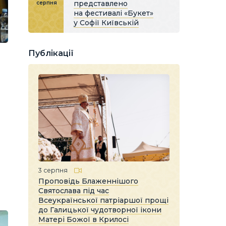
представлено
серпня
на фестивалі «Букет»
у Софії Київській
Публікації
3 серпня
Проповідь Блаженнішого
Святослава під час
Всеукраїнської патріаршої прощі
до Галицької чудотворної ікони
Матері Божої в Крилосі