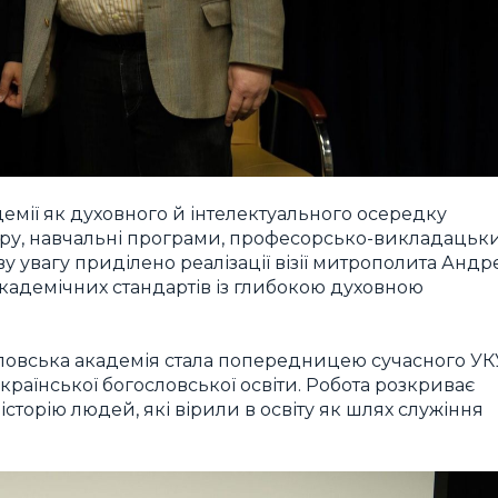
демії як духовного й інтелектуального осередку
туру, навчальні програми, професорсько-викладацьк
у увагу приділено реалізації візії митрополита Андр
адемічних стандартів із глибокою духовною
словська академія стала попередницею сучасного УК
 української богословської освіти. Робота розкриває
 історію людей, які вірили в освіту як шлях служіння