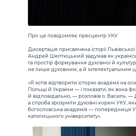
Про це повідомляє пресцентр УКУ.
Дисертація присвячена історії Львівської 
Андрей Шептицький задумав як українсь
та простір формування духовної й культур
не лише духовним, а й інтелектуальним ц
«Я хотів відтворити історію академії на о
Польщі й України — і показати, як вона ф
й відповідально, — розповів о. Василь. —
а спроба зрозуміти духовні корені УКУ, я
богословська академія — попередниця УКУ,
католицького університету».