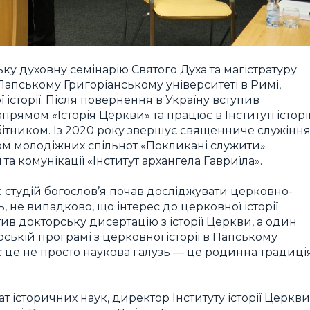
ьку духовну семінарію Святого Духа та магістратуру
Папському Григоріанському університеті в Римі,
ї історії. Після повернення в Україну вступив
прямом «Історія Церкви» та працює в Інституті історі
тником. Із 2020 року звершує священниче служінн
иком молодіжних спільнот «Покликані служити»
а комунікації «Інститут архангела Гавриїла».
ас студій богослов’я почав досліджувати церковно-
ь, не випадково, що інтерес до церковної історії
тив докторську дисертацію з історії Церкви, а один
ській програмі з церковної історії в Папському
с це не просто наукова галузь — це родинна традиці
 історичних наук, директор Інституту історії Церкви