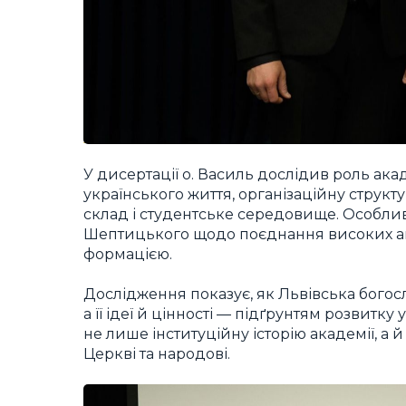
У дисертації о. Василь дослідив роль ака
українського життя, організаційну струк
склад і студентське середовище. Особлив
Шептицького щодо поєднання високих ак
формацією.
Дослідження показує, як Львівська бого
а її ідеї й цінності — підґрунтям розвитку
не лише інституційну історію академії, а й
Церкві та народові.