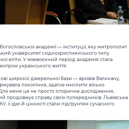
богословської академії — інституції, яку митрополит
кий університет східнохристиянського типу
ної еліти. У міжвоєнний період академія стала
ентром українського життя.
снові широкої джерельної бази — архівів Ватикану,
ормувала покоління, здатне мислити вільно
 Для мене це не просто історичне дослідження,
кий продовжує справу своїх попередників. Львівська
 її ідеї й цінності стали підґрунтям сучасного