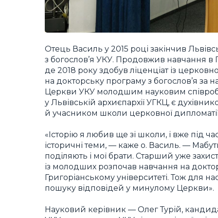
Отець Василь у 2015 році закінчив Львівс
з богослов’я УКУ. Продовжив навчання в 
де 2018 року здобув ліценціат із церковно
на докторську програму з богослов’я за на
Церкви УКУ молодшим науковим співробі
у Львівській архиєпархії УГКЦ, є духівн
й учасником школи церковної дипломатії т
«Історію я любив ще зі школи, і вже під ч
історичні теми, — каже о. Василь. — Мабут
поділяють і мої брати. Старший уже захис
із молодших розпочав навчання на доктор
Григоріанському університеті. Тож для на
пошуку відповідей у минулому Церкви».
Науковий керівник — Олег Турій, кандидат