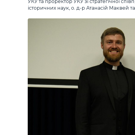
УКУ та проректор УКУ зі стратегічної спів
історичних наук, о. д-р Атанасій Маквей та