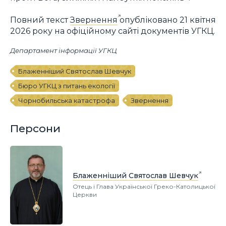
Повний текст
Звернення
опубліковано 21 квітня
2026 року на офіційному сайті документів УГКЦ.
Департамент інформації УГКЦ
Блаженніший Святослав Шевчук
Бюро УГКЦ з питань екології
Чорнобильська катастрофа
Звернення
Персони
Блаженніший Святослав Шевчук
Отець і Глава Української Греко-Католицької
Церкви