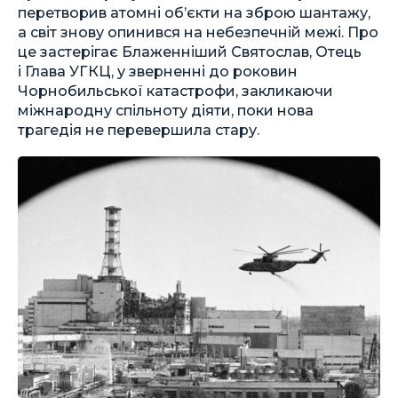
перетворив атомні об’єкти на зброю шантажу,
а світ знову опинився на небезпечній межі. Про
це застерігає Блаженніший Святослав, Отець
і Глава УГКЦ, у зверненні до роковин
Чорнобильської катастрофи, закликаючи
міжнародну спільноту діяти, поки нова
трагедія не перевершила стару.