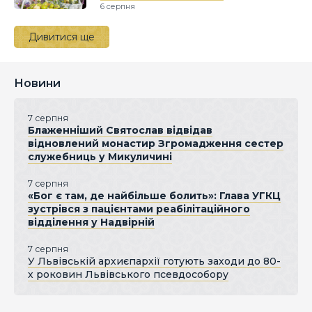
6 серпня
Дивитися ще
Новини
7 серпня
Блаженніший Святослав відвідав
відновлений монастир Згромадження сестер
служебниць у Микуличині
7 серпня
«Бог є там, де найбільше болить»: Глава УГКЦ
зустрівся з пацієнтами реабілітаційного
відділення у Надвірній
7 серпня
У Львівській архиєпархії готують заходи до 80-
х роковин Львівського псевдособору