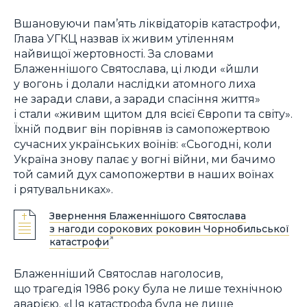
Вшановуючи пам’ять ліквідаторів катастрофи,
Глава УГКЦ назвав їх живим утіленням
найвищої жертовності. За словами
Блаженнішого Святослава, ці люди «йшли
у вогонь і долали наслідки атомного лиха
не заради слави, а заради спасіння життя»
і стали «живим щитом для всієї Європи та світу».
Їхній подвиг він порівняв із самопожертвою
сучасних українських воїнів: «Сьогодні, коли
Україна знову палає у вогні війни, ми бачимо
той самий дух самопожертви в наших воїнах
і рятувальниках».
Звернення Блаженнішого Святослава
з нагоди сорокових роковин Чорнобильської
катастрофи
Блаженніший Святослав наголосив,
що трагедія 1986 року була не лише технічною
аварією. «Ця катастрофа була не лише