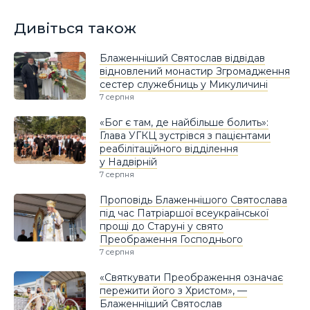
Дивіться також
Блаженніший Святослав відвідав
відновлений монастир Згромадження
сестер служебниць у Микуличині
7 серпня
«Бог є там, де найбільше болить»:
Глава УГКЦ зустрівся з пацієнтами
реабілітаційного відділення
у Надвірній
7 серпня
Проповідь Блаженнішого Святослава
під час Патріаршої всеукраїнської
прощі до Старуні у свято
Преображення Господнього
7 серпня
«Святкувати Преображення означає
пережити його з Христом», —
Блаженніший Святослав