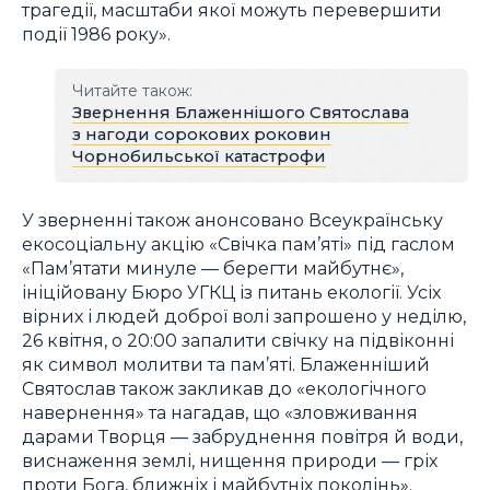
трагедії, масштаби якої можуть перевершити
події 1986 року».
Читайте також:
Звернення Блаженнішого Святослава
з нагоди сорокових роковин
Чорнобильської катастрофи
У зверненні також анонсовано Всеукраїнську
екосоціальну акцію «Свічка пам’яті» під гаслом
«Пам’ятати минуле — берегти майбутнє»,
ініційовану Бюро УГКЦ із питань екології. Усіх
вірних і людей доброї волі запрошено у неділю,
26 квітня, о 20:00 запалити свічку на підвіконні
як символ молитви та пам’яті. Блаженніший
Святослав також закликав до «екологічного
навернення» та нагадав, що «зловживання
дарами Творця — забруднення повітря й води,
виснаження землі, нищення природи — гріх
проти Бога, ближніх і майбутніх поколінь».