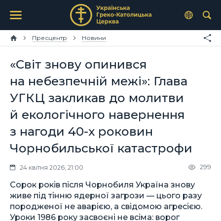
Пресцентр
Новини
«Світ знову опинився
на небезпечній межі»: Глава
УГКЦ закликав до молитви
й екологічного навернення
з нагоди 40-х роковин
Чорнобильської катастрофи
299
24 квітня 2026, 21:00
Сорок років після Чорнобиля Україна знову
живе під тінню ядерної загрози — цього разу
породженої не аварією, а свідомою агресією.
Уроки 1986 року засвоєні не всіма: ворог