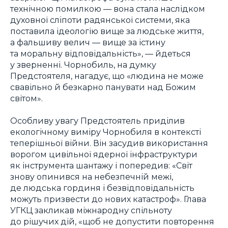
технічною помилкою — вона стала наслідком
духовної сліпоти радянської системи, яка
поставила ідеологію вище за людське життя,
а фальшиву велич — вище за істину
та моральну відповідальність», — йдеться
у зверненні. Чорнобиль, на думку
Предстоятеля, нагадує, що «людина не може
свавільно й безкарно панувати над Божим
світом».
Особливу увагу Предстоятель приділив
екологічному виміру Чорнобиля в контексті
теперішньої війни. Він засудив використання
ворогом цивільної ядерної інфраструктури
як інструмента шантажу і попередив: «Світ
знову опинився на небезпечній межі,
де людська гординя і безвідповідальність
можуть призвести до нових катастроф». Глава
УГКЦ закликав міжнародну спільноту
до рішучих дій, «щоб не допустити повторення