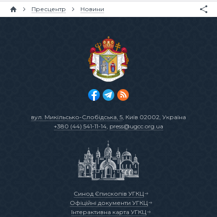
Пресцентр
Новини
вул. Микільсько-Слобідська, 5
, Київ 02002, Україна
+380 (44) 541-11-14
,
press@ugcc.org.ua
Синод Єпископів УГКЦ
Офіційні документи УГКЦ
Інтерактивна карта УГКЦ