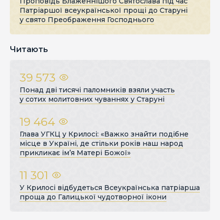
Проповідь Блаженнішого Святослава під час
Патріаршої всеукраїнської прощі до Старуні
у свято Преображення Господнього
Читають
39 573
Понад дві тисячі паломників взяли участь
у сотих молитовних чуваннях у Старуні
19 464
Глава УГКЦ у Крилосі: «Важко знайти подібне
місце в Україні, де стільки років наш народ
прикликає ім’я Матері Божої»
11 301
У Крилосі відбудеться Всеукраїнська патріарша
проща до Галицької чудотворної ікони