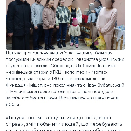
Під час проведення акції «Соціальні дні у в’язниці»
послужили Київський осередок Товариства українських
студентів-католиків «Обнова», о. Любомир Іваночко,
Чернівецька єпархія УГКЦ і волонтери «Карітас-
Чернівці», які зібрали 180 гігієнічних комплектів,
Фундація «Ініціативне покоління» та о. Іван Зубальський
із Мукачівської греко-католицької єпархії передали
засоби особистої гігієни. Весь вантаж мав вагу понад
800 кг.
«Тішуся, що зміг долучитися до цієї доброї
справи, зміг побачити людей, що перебувають
у надзвичайно складних життєвих обставинах,