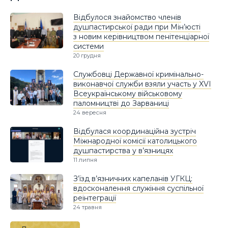
Відбулося знайомство членів
душпастирської ради при Мін’юсті
з новим керівництвом пенітенціарної
системи
20 грудня
Службовці Державної кримінально-
виконавчої служби взяли участь у XVI
Всеукраїнському військовому
паломництві до Зарваниці
24 вересня
Відбулася координаційна зустріч
Міжнародної комісії католицького
душпастирства у в’язницях
11 липня
З’їзд в’язничних капеланів УГКЦ:
вдосконалення служіння суспільної
реінтеграції
24 травня