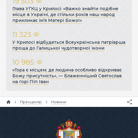
19 503
Глава УГКЦ у Крилосі: «Важко знайти подібне
місце в Україні, де стільки років наш народ
прикликає ім’я Матері Божої»
11 323
У Крилосі відбудеться Всеукраїнська патріарша
проща до Галицької чудотворної ікони
10 985
«Гора є місцем, де людина особливо відкриває
Божу присутність», — Блаженніший Святослав
на горі Піп Іван
Пресцентр
Новини