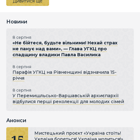
Дивитися ще
Новини
8 серпня
«Не бійтеся, будьте вільними! Нехай страх
не панує над вами», — Глава УГКЦ про
спадщину владики Павла Василика
8 серпня
Парафія УГКЦ на Рівненщині відзначила 15-
річчя
8 серпня
У Перемишльсько-Варшавській архиєпархії
відбулися перші реколекції для молодих сімей
Анонси
Мистецький проєкт «Україна стоїть!
15
Україна бореться! Україна молиться!»