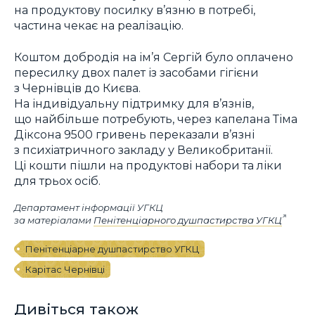
на продуктову посилку в’язню в потребі,
частина чекає на реалізацію.
Коштом добродія на ім’я Сергій було оплачено
пересилку двох палет із засобами гігієни
з Чернівців до Києва.
На індивідуальну підтримку для в’язнів,
що найбільше потребують, через капелана Тіма
Діксона 9500 гривень переказали в’язні
з психіатричного закладу у Великобританії.
Ці кошти пішли на продуктові набори та ліки
для трьох осіб.
Департамент інформації УГКЦ
за матеріалами
Пенітенціарного душпастирства УГКЦ
Пенітенціарне душпастирство УГКЦ
Карітас Чернівці
Дивіться також