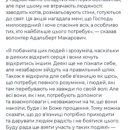
але при цьому не втрачають людяності:
заводять котів, розмальовують стіни, готуються
до свят. Ця акція нагадала мені, що Господь
милосердний і хоче спасіння всіх, а особливо
тих, хто найбільше цього потребує», — сказав
волонтер Адальберт Макарович.
«Я побачила цих людей і зрозуміла, наскільки
в деяких відкриті серця і вони хочуть
відкритись іншим. Деякі ще не пізнали себе,
але незабаром зійдуть на правильний шлях.
Також я відкрила для себе в’язницю як щось,
що потребує певного розуміння, і людей, які
там перебувають не завжди по своїй волі. Але
всі вони, як і ми, потребують допомоги
та взаємоповаги і, незважаючи на те, що вони
накоїли, буде і їм Боже прощення. Тому можна
сказати, що до в’язниці потрібно приходити
та дарувати людям радість і не боятися цього.
Буду рада ще взяти участь у таких подіях!» —