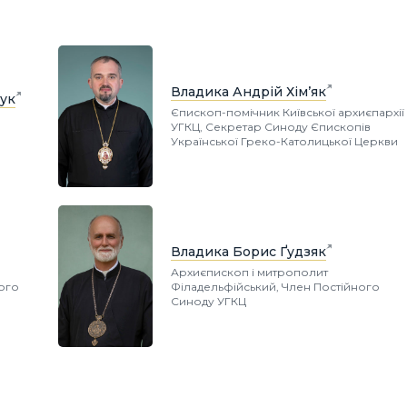
Владика Андрій Хім’як
ук
Єпископ-помічник Київської архиєпархії
УГКЦ, Секретар Синоду Єпископів
Української Греко-Католицької Церкви
Владика Борис Ґудзяк
Архиєпископ і митрополит
ного
Філадельфійський, Член Постійного
Синоду УГКЦ