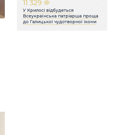
11 329
У Крилосі відбудеться
Всеукраїнська патріарша проща
до Галицької чудотворної ікони