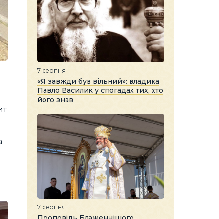
7 серпня
«Я завжди був вільний»: владика
Павло Василик у спогадах тих, хто
його знав
ит
а
а
7 серпня
Проповідь Блаженнішого