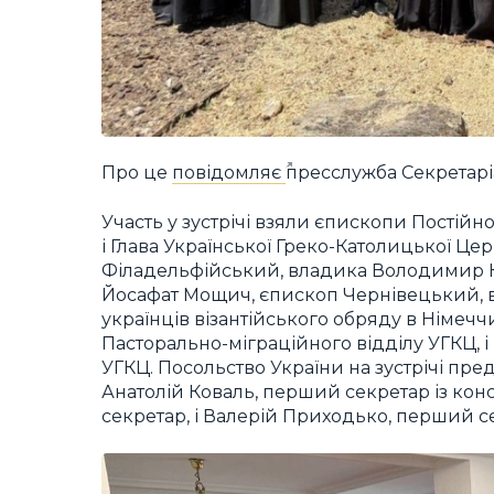
Про це
повідомляє
пресслужба Секретарі
Участь у зустрічі взяли єпископи Постій
і Глава Української Греко-Католицької Це
Філадельфійський, владика Володимир 
Йосафат Мощич, єпископ Чернівецький, 
українців візантійського обряду в Німеччи
Пасторально-міграційного відділу УГКЦ, 
УГКЦ. Посольство України на зустрічі пред
Анатолій Коваль, перший секретар із ко
секретар, і Валерій Приходько, перший с