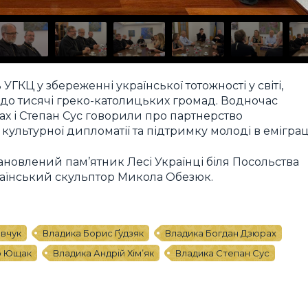
ГКЦ у збереженні української тотожності у світі,
 до тисячі греко-католицьких громад. Водночас
 і Степан Сус говорили про партнерство
ультурної дипломатії та підтримку молоді в еміграці
ановлений пам’ятник Лесі Українці біля Посольства
раїнський скульптор Микола Обезюк.
вчук
Владика Борис Ґудзяк
Владика Богдан Дзюрах
р Ющак
Владика Андрій Хім’як
Владика Степан Сус