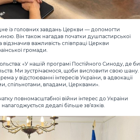
не із головних завдань Церкви — допомогти
щиною. Він також нагадав початки душпастирської
 та відзначив важливість співпраці Церкви
аїнської громади.
ольства: «У нашій програмі Постійного Синоду, де би
ьств. Ми зустрічаємося, щоби висловити свою шану.
ема у відстоюванні інтересів України, в адвокації
и, спільнотами, владами, Церквами».
чатку повномасштабної війни інтерес до України
и налагоджується дедалі більше зв’язків.