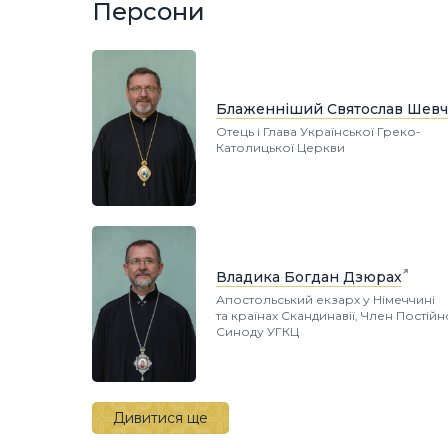
Персони
Блаженніший Святослав Шевч
Отець і Глава Української Греко-
Католицької Церкви
Владика Богдан Дзюрах
Апостольський екзарх у Німеччині
та країнах Скандинавії, Член Постій
Синоду УГКЦ
Дивитися ще