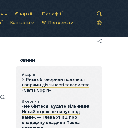
ія
Єпархії
Парафії
и
Контакти
Підтримати
астирська рада
нод
нсово-господарська діяльність
Загальна інформація
ди
ки та комунікації
Глава УГКЦ
ністративні питання
Синоди Єпископів
підрозділи
Трибунал
Патріарша курія
Новини
Єпархії та екзархати
9 серпня
У Римі обговорили подальші
напрями діяльності товариства
«Свята Софія»
062
8 серпня
«Не бійтеся, будьте вільними!
Нехай страх не панує над
вами», — Глава УГКЦ про
спадщину владики Павла