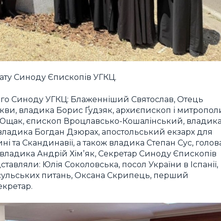
ату Синоду Єпископів УГКЦ.
ного Синоду УГКЦ: Блаженніший Святослав, Отець
ркви, владика Борис Ґудзяк, архиєпископ і митропол
Ющак, єпископ Вроцлавсько-Кошалінський, владик
владика Богдан Дзюрах, апостольський екзарх для
ні та Скандинавії, а також владика Степан Сус, голов
і владика Андрій Хімʼяк, Секретар Синоду Єпископів
ставляли: Юлія Соколовська, посол України в Іспанії,
нсульських питань, Оксана Скрипець, перший
екретар.