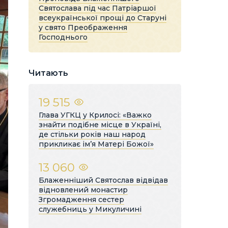
Святослава під час Патріаршої
всеукраїнської прощі до Старуні
у свято Преображення
Господнього
Читають
19 515
Глава УГКЦ у Крилосі: «Важко
знайти подібне місце в Україні,
де стільки років наш народ
прикликає ім’я Матері Божої»
13 060
Блаженніший Святослав відвідав
відновлений монастир
Згромадження сестер
служебниць у Микуличині