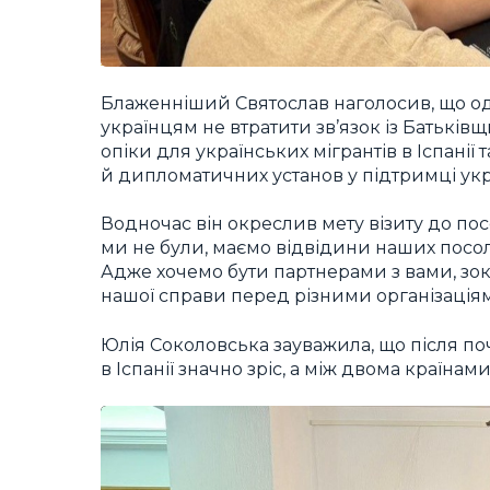
Блаженніший Святослав наголосив, що од
українцям не втратити зв’язок із Батьків
опіки для українських мігрантів в Іспанії
й дипломатичних установ у підтримці укр
Водночас він окреслив мету візиту до пос
ми не були, маємо відвідини наших посол
Адже хочемо бути партнерами з вами, зокр
нашої справи перед різними організаціям
Юлія Соколовська зауважила, що після по
в Іспанії значно зріс, а між двома країнам