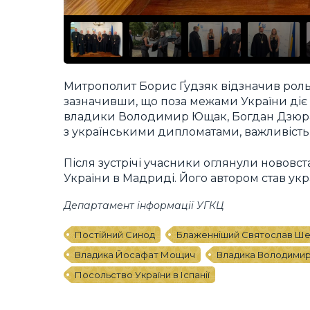
Митрополит Борис Ґудзяк відзначив роль У
зазначивши, що поза межами України діє
владики Володимир Ющак, Богдан Дзюрах
з українськими дипломатами, важливість к
Після зустрічі учасники оглянули нововст
України в Мадриді. Його автором став ук
Департамент інформації УГКЦ
Постійний Синод
Блаженніший Святослав Ше
Владика Йосафат Мощич
Владика Володими
Посольство України в Іспанії