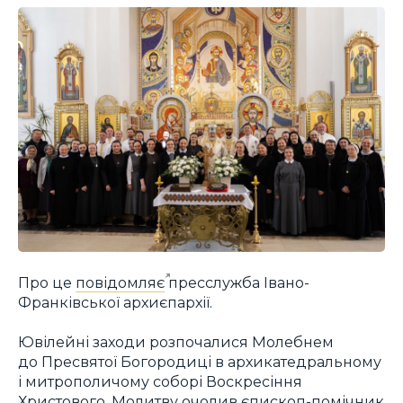
Про це
повідомляє
пресслужба Івано-
Франківської архиєпархії.
Ювілейні заходи розпочалися Молебнем
до Пресвятої Богородиці в архикатедральному
і митрополичому соборі Воскресіння
Христового. Молитву очолив єпископ-помічник