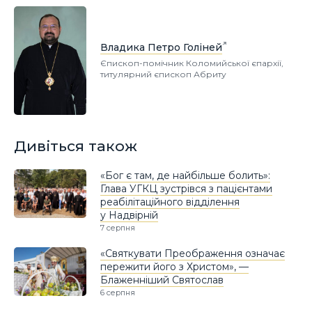
Владика Петро Голіней
Єпископ-помічник Коломийської єпархії,
титулярний єпископ Абриту
Дивіться також
«Бог є там, де найбільше болить»:
Глава УГКЦ зустрівся з пацієнтами
реабілітаційного відділення
у Надвірній
7 серпня
«Святкувати Преображення означає
пережити його з Христом», —
Блаженніший Святослав
6 серпня