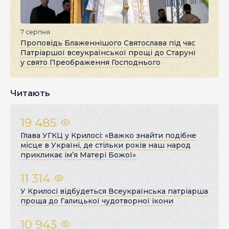
7 серпня
Проповідь Блаженнішого Святослава під час
Патріаршої всеукраїнської прощі до Старуні
у свято Преображення Господнього
Читають
19 485
Глава УГКЦ у Крилосі: «Важко знайти подібне
місце в Україні, де стільки років наш народ
прикликає ім’я Матері Божої»
11 314
У Крилосі відбудеться Всеукраїнська патріарша
проща до Галицької чудотворної ікони
10 943