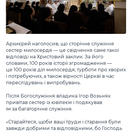
Архиєрей наголосив, що сторічне служіння
сестер милосердя — це свідчення саме такої
відповіді на Христовий заклик. За його
словами, 100 років історії згромадження —
це 100 років діл милосердя, турботи про хворих
і потребуючих, а також вірності Церкві в час
переслідувань і випробувань.
Після Богослужіння владика Ігор Возьняк
привітав сестер із ювілеєм і подякував
їм за багаторічне служіння.
«Старайтеся, щоби ваші труди і старання були
завжди добрими та відповідними, бо Господь