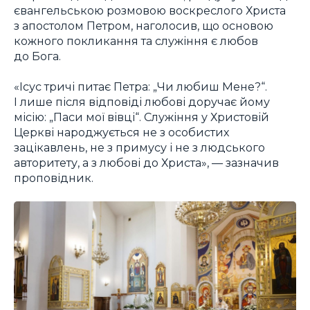
євангельською розмовою воскреслого Христа
з апостолом Петром, наголосив, що основою
кожного покликання та служіння є любов
до Бога.
«Ісус тричі питає Петра: „Чи любиш Мене?“.
І лише після відповіді любові доручає йому
місію: „Паси мої вівці“. Служіння у Христовій
Церкві народжується не з особистих
зацікавлень, не з примусу і не з людського
авторитету, а з любові до Христа», — зазначив
проповідник.