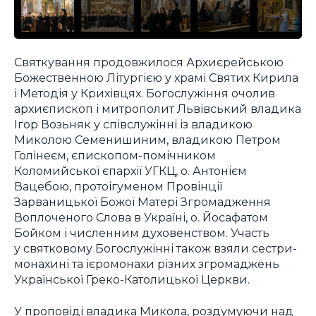
Святкування продовжилося Архиєрейською
Божественною Літургією у храмі Святих Кирила
і Методія у Крихівцях. Богослужіння очолив
архиєпископ і митрополит Львівський владика
Ігор Возьняк у співслужінні із владикою
Миколою Семенишиним, владикою Петром
Голінеєм, єпископом-помічником
Коломийської єпархії УГКЦ, о. Антонієм
Вацебою, протоігуменом Провінції
Зарваницької Божої Матері Згромадження
Воплоченого Слова в Україні, о. Йосафатом
Бойком і численним духовенством. Участь
у святковому Богослужінні також взяли сестри-
монахині та ієромонахи різних згромаджень
Української Греко-Католицької Церкви.
У проповіді владика Микола, роздумуючи над