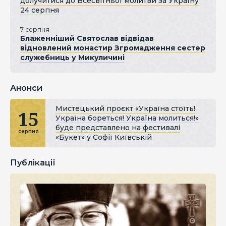
долучитися до Всесвітньої молитви за Україну
24 серпня
7 серпня
Блаженніший Святослав відвідав
відновлений монастир Згромадження сестер
служебниць у Микуличині
Анонси
Мистецький проєкт «Україна стоїть!
15
Україна бореться! Україна молиться!»
буде представлено на фестивалі
серпня
«Букет» у Софії Київській
Публікації