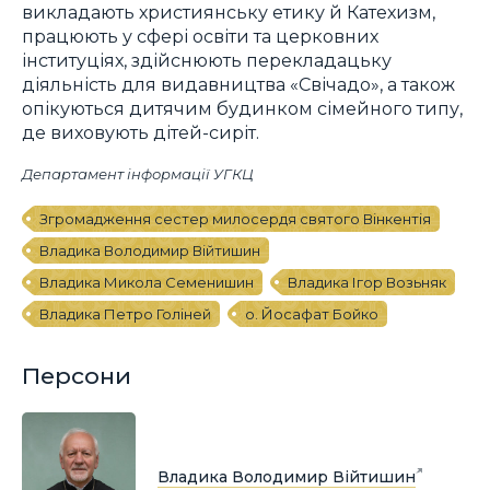
викладають християнську етику й Катехизм,
працюють у сфері освіти та церковних
інституціях, здійснюють перекладацьку
діяльність для видавництва «Свічадо», а також
опікуються дитячим будинком сімейного типу,
де виховують дітей-сиріт.
Департамент інформації УГКЦ
Згромадження сестер милосердя святого Вінкентія
Владика Володимир Війтишин
Владика Микола Семенишин
Владика Ігор Возьняк
Владика Петро Голіней
о. Йосафат Бойко
Персони
Владика Володимир Війтишин