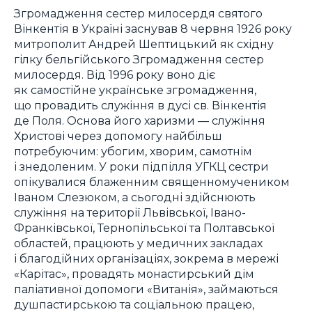
Згромадження сестер милосердя святого
Вінкентія в Україні заснував 8 червня 1926 року
митрополит Андрей Шептицький як східну
гілку бельгійського Згромадження сестер
милосердя. Від 1996 року воно діє
як самостійне українське згромадження,
що провадить служіння в дусі св. Вінкентія
де Поля. Основа його харизми — служіння
Христові через допомогу найбільш
потребуючим: убогим, хворим, самотнім
і знедоленим. У роки підпілля УГКЦ сестри
опікувалися блаженним священномучеником
Іваном Слезюком, а сьогодні здійснюють
служіння на території Львівської, Івано-
Франківської, Тернопільської та Полтавської
областей, працюють у медичних закладах
і благодійних організаціях, зокрема в мережі
«Карітас», провадять монастирський дім
паліативної допомоги «Витанія», займаються
душпастирською та соціальною працею,