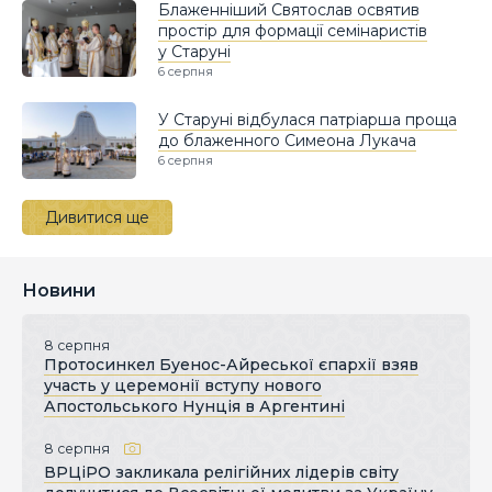
Блаженніший Святослав освятив
простір для формації семінаристів
у Старуні
6 серпня
У Старуні відбулася патріарша проща
до блаженного Симеона Лукача
6 серпня
Дивитися ще
Новини
8 серпня
Протосинкел Буенос-Айреської єпархії взяв
участь у церемонії вступу нового
Апостольського Нунція в Аргентині
8 серпня
ВРЦіРО закликала релігійних лідерів світу