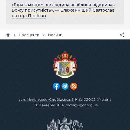
«Гора є місцем, де людина особливо відкриває
Божу присутність», — Блаженніший Святослав
на горі Піп Іван
Пресцентр
Новини
вул. Микільсько-Слобідська, 5
, Київ 02002, Україна
+380 (44) 541-11-14
,
press@ugcc.org.ua