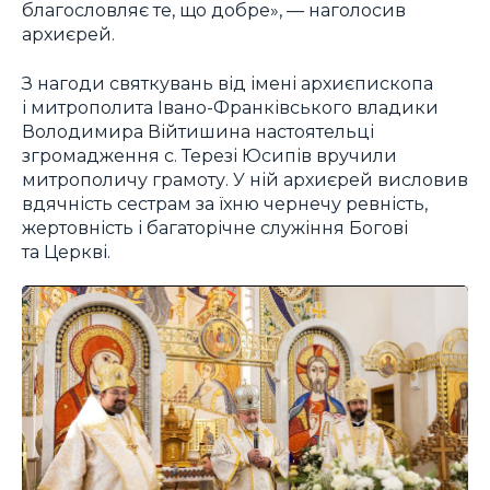
благословляє те, що добре», — наголосив
архиєрей.
З нагоди святкувань від імені архиєпископа
і митрополита Івано-Франківського владики
Володимира Війтишина настоятельці
згромадження с. Терезі Юсипів вручили
митрополичу грамоту. У ній архиєрей висловив
вдячність сестрам за їхню чернечу ревність,
жертовність і багаторічне служіння Богові
та Церкві.