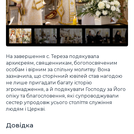
На завершення с. Тереза подякувала
архиєреям, священникам, богопосвяченим
особам і вірним за спільну молитву. Вона
зазначила, що сторічний ювілей став нагодою
не лише пригадати багату історію
згромадження, а й подякувати Господу за Його
опіку та благословення, які супроводжували
сестер упродовж усього століття служіння
людям і Церкві.
Довідка