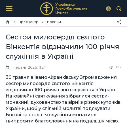
Пресцентр
Новини
Сестри милосердя святого
Вінкентія відзначили 100-річчя
служіння в Україні
192
1 червня 2026, 11:24
30 травня в Івано-Франківську Згромадження
сестер милосердя святого Вінкентія
відзначило 100-річчя свого служіння в Україні.
На ювілейні святкування зібралися сестри-
монахині, духовенство та вірні з різних куточків
України, щоб у спільній молитві подякувати
Богові за століття служіння монахинь
і випросити благословення на подальшу місію.