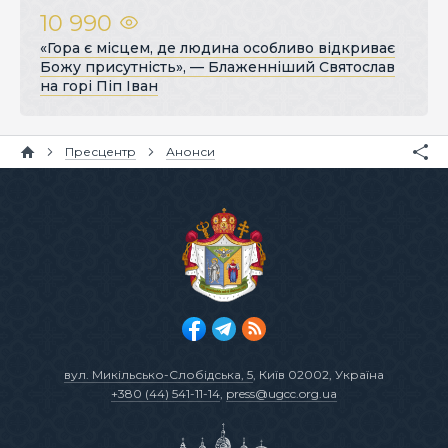
10 990
«Гора є місцем, де людина особливо відкриває
Божу присутність», — Блаженніший Святослав
на горі Піп Іван
Пресцентр
Анонси
вул. Микільсько-Слобідська, 5
, Київ 02002, Україна
+380 (44) 541-11-14
,
press@ugcc.org.ua