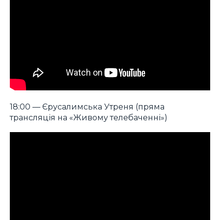
18:00 — Єрусалимська Утреня (пряма
трансляція на «Живому телебаченні»)