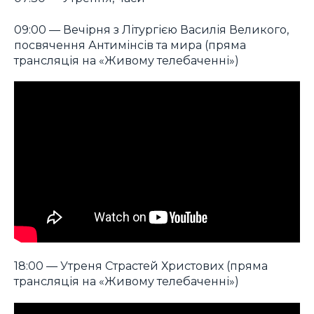
09:00 — Вечірня з Літургією Василія Великого,
посвячення Антимінсів та мира (пряма
трансляція на «Живому телебаченні»)
18:00 — Утреня Страстей Христових (пряма
трансляція на «Живому телебаченні»)