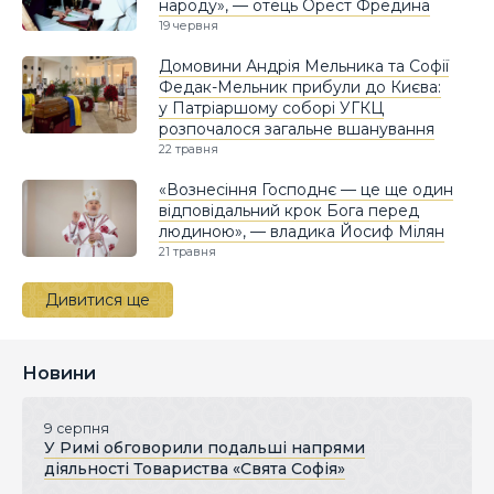
народу», — отець Орест Фредина
19 червня
Домовини Андрія Мельника та Софії
Федак-Мельник прибули до Києва:
у Патріаршому соборі УГКЦ
розпочалося загальне вшанування
22 травня
«Вознесіння Господнє — це ще один
відповідальний крок Бога перед
людиною», — владика Йосиф Мілян
21 травня
Дивитися ще
Новини
9 серпня
У Римі обговорили подальші напрями
діяльності Товариства «Свята Софія»