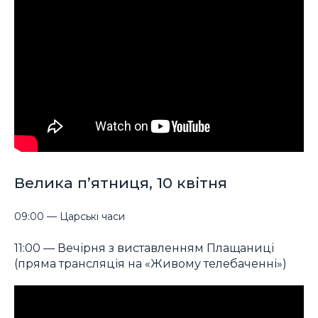
Велика п’ятниця, 10 квітня
09:00 — Царські часи
11:00 — Вечірня з виставленням Плащаниці
(пряма трансляція на «Живому телебаченні»)