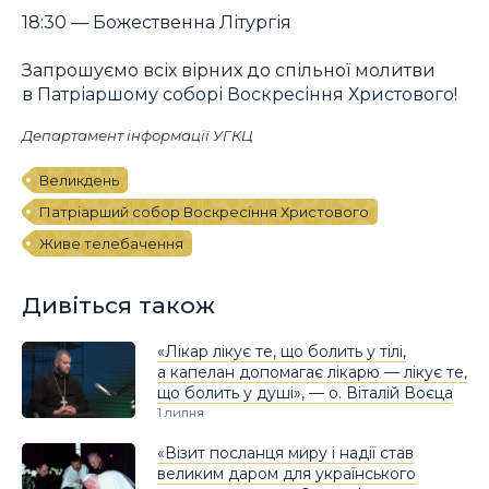
18:30 — Божественна Літургія
Запрошуємо всіх вірних до спільної молитви
в Патріаршому соборі Воскресіння Христового!
Департамент інформації УГКЦ
Великдень
Патріарший собор Воскресіння Христового
Живе телебачення
Дивіться також
«Лікар лікує те, що болить у тілі,
а капелан допомагає лікарю — лікує те,
що болить у душі», — о. Віталій Воєца
1 липня
«Візит посланця миру і надії став
великим даром для українського