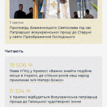
7 серпня
Проповідь Блаженнішого Святослава під час
Патріаршої всеукраїнської прощі до Старуні
у свято Преображення Господнього
Читають
19 506
Глава УГКЦ у Крилосі: «Важко знайти подібне
місце в Україні, де стільки років наш народ
прикликає ім’я Матері Божої»
11 324
У Крилосі відбудеться Всеукраїнська патріарша
проща до Галицької чудотворної ікони