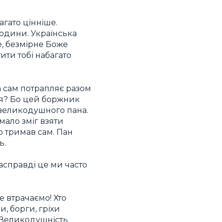
агато цінніше.
юдини. Українська
е, безмірне Боже
тити тобі набагато
а сам потрапляє разом
ня? Бо цей боржник
 великодушного пана.
 мало зміг взяти
що тримав сам. Пан
ь.
асправді це ми часто
е втрачаємо! Хто
, борги, гріхи
 Великодушність