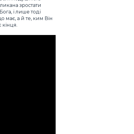
ликана зростати
ога, і лише тоді
 має, а й те, ким Він
 кінця.