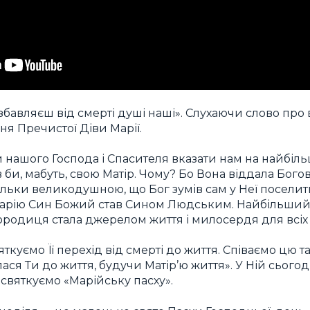
ізбавляєш від смерті душі наші». Слухаючи слово про
ня Пречистої Діви Марії.
 нашого Господа і Спасителя вказати нам на найбі
 би, мабуть, свою Матір. Чому? Бо Вона віддала Богові
тільки великодушною, що Бог зумів сам у Неї поселити
Марію Син Божий став Сином Людським. Найбільший 
родиця стала джерелом життя і милосердя для всіх
яткуємо Її перехід від смерті до життя. Співаємо цю
ася Ти до життя, будучи Матір’ю життя». У Ній сього
 святкуємо «Марійську пасху».