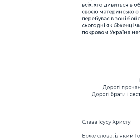
всіх, хто дивиться в 
своєю материнською л
перебуває в зоні бой
сьогодні як біженці 
покровом Україна неп
Дорогі прочан
Дорогі брати і се
Слава Ісусу Христу!
Боже слово, із яким Г