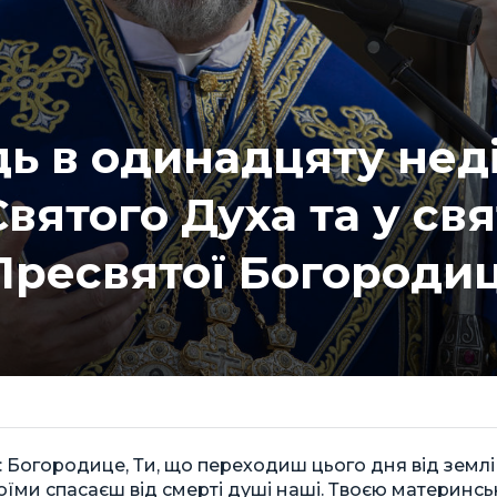
ь в одинадцяту нед
вятого Духа та у св
Пресвятої Богородиц
 Богородице, Ти, що переходиш цього дня від землі
оїми спасаєш від смерті душі наші. Твоєю материнс