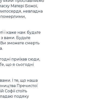
, у який прославляємо
асху Матері Божої,
е милосердя, невладна
не померлими,
і і каже нам: будьте
з вами. Будьте
. Ви зможете смерть
а.
огодні приїхав сюди,
Те, що я сьогодні
вами. І те, що наша
упництва Пречистої
й Софії стоїть
Складаю подяку