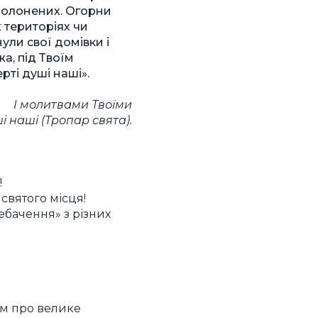
 полонених. Огорни
 територіях чи
ули свої домівки і
а, під Твоїм
ті душі наші».
І молитвами Твоїми
ші наші
(Тропар свята).
!
святого місця!
ебачення» з різних
нам про велике