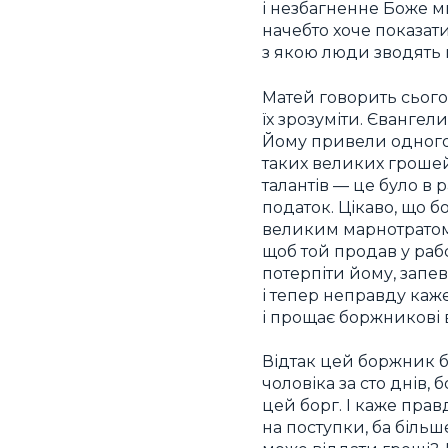
і незбагненне Боже м
начебто хоче показати
з якою люди зводять 
Матей говорить сього
їх зрозуміти. Євангели
Йому привели одного с
таких великих грошей 
талантів — це було в
податок. Цікаво, що б
великим марнотратом).
щоб той продав у рабс
потерпіти йому, запе
і тепер неправду каж
і прощає боржникові 
Відтак цей боржник ба
чоловіка за сто днів,
цей борг. І каже прав
на поступки, ба більш