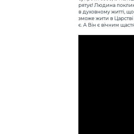
рятує! Людина покли
в духовному житті, щ
зможе жити в Царстві Н
є. А Він є вічним щас