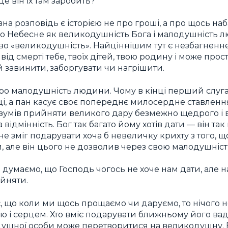
е він їх там заробить?
а розповідь є історією не про гроші, а про щось наб
о Небесне як великодушність Бога і малодушність л
во «великодушність». Найціннішим тут є незбагненн
від смерті тебе, твоїх дітей, твою родину і може прос
й завинити, заборгувати чи нагрішити.
про малодушність людини. Чому в кінці перший слуг
ці, а пан касує своє попереднє милосердне ставлен
 зумів прийняти великого дару безмежно щедрого і
відмінність. Бог так багато йому хотів дати — він так
 не зміг подарувати хоча б невеличку крихту з того, 
, але він цього не дозволив через свою малодушніст
 думаємо, що Господь чогось не хоче нам дати, але н
йняти.
ає, що коли ми щось прощаємо чи даруємо, то нічого н
 і серцем. Хто вміє подарувати ближньому його вади
одушної особи може перетворитися на великодушну.