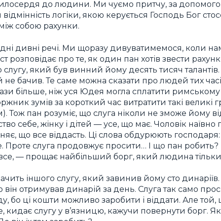
илосердя до людини. Ми чуємо притчу, за допомого
 відмінність логіки, якою керується Господь Бог сто
між собою рахунки.
дні дивні речі. Ми щоразу дивуватимемося, коли н
ст розповідає про те, як один пан хотів звести рахунк
лугу, який був винний йому десять тисяч талантів. Н
не бачив. Те саме можна сказати про людей тих часі
 рази більше, ніж уся Юдея могла сплатити римському
оржник зумів за короткий час витратити такі великі гр
 Тож пан розуміє, що слуга ніколи не зможе йому від
тво себе, жінку і дітей — усе, що має. Чоловік наївно
вняє, що все віддасть. Ці слова обдурюють господар
е. Проте слуга продовжує просити… І що пан робить
все, — прощає найбільший борг, який людина тільки
чить іншого слугу, який завинив йому сто динаріїв. 
 бо він отримував динарій за день. Слуга так само пр
ду, бо ці кошти можливо заробити і віддати. Але той,
е, кидає слугу у в’язницю, кажучи повернути борг. Я