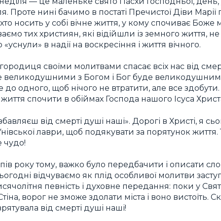
неділя — це маленьке свято Пасхи Господньої, день
. Проте нині бачимо в постаті Пречистої Діви Марії п
 хто носить у собі вічне життя, у кому спочиває Бож
аємо тих християн, які відійшли із земного життя, 
 «уснули» в надії на воскресіння і життя вічного.
ородиця своїми молитвами спасає всіх нас від смерт
те великодушними з Богом і Бог буде великодушним 
о одного, щоб нічого не втратити, але все здобути
 життя спочити в обіймах Господа нашого Ісуса Христ
збавляєш від смерті душі наші». Дорогі в Христі, я сь
нівської лаври, щоб подякувати за порятунок життя. 
 чудо!
і пів року тому, важко було передбачити і описати сло
сьогодні відчуваємо як плід особливої молитви заст
тисячолітня певність і духовне передання: поки у Святі
іна, ворог не зможе здолати міста і воно вистоїть. 
врятувала від смерті душі наші!