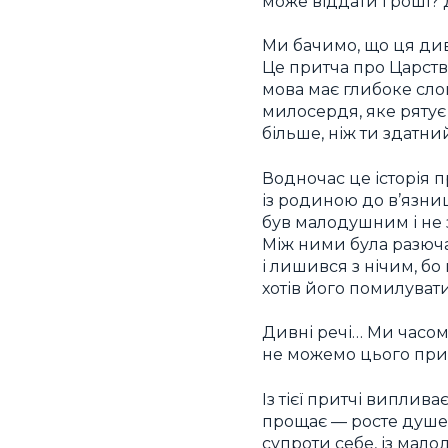
може віддати гроші? Д
Ми бачимо, що ця дивн
Це притча про Царств
мова має глибоке сло
милосердя, яке рятує 
більше, ніж ти здатни
Водночас це історія 
із родиною до в’язни
був малодушним і не
Між ними була разюча 
і лишився з нічим, бо
хотів його помилувати
Дивні речі… Ми часом
не можемо цього при
Із тієї притчі виплив
прощає — росте душею
супроти себе, із мал