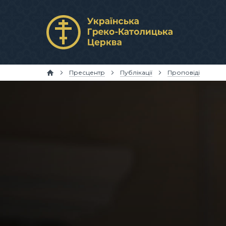
Пресцентр
Публікації
Проповіді