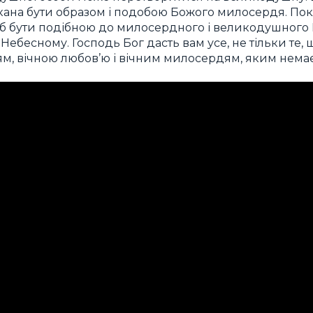
кана бути образом і подобою Божого милосердя. Пок
об бути подібною до милосердного і великодушного Б
ебесному. Господь Бог дасть вам усе, не тільки те, що
тям, вічною любов’ю і вічним милосердям, яким немає