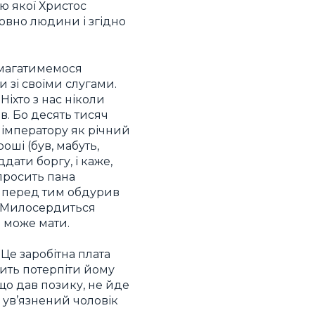
ю якої Христос
совно людини і згідно
амагатимемося
и зі своїми слугами.
іхто з нас ніколи
в. Бо десять тисяч
 імператору як річний
оші (був, мабуть,
дати боргу, і каже,
 просить пана
я: перед тим обдурив
? Милосердиться
 може мати.
Це заробітна плата
осить потерпіти йому
 що дав позику, не йде
к ув’язнений чоловік