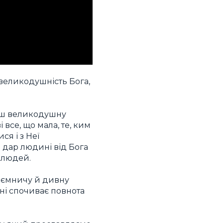
 великодушність Бога,
льш великодушну
 все, що мала, те, ким
ся і з Неї
дар людині від Бога
 людей.
 таємничу й дивну
дні спочиває повнота