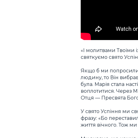
«І молитвами Твоїми 
святкуємо свято Успін
Якщо б ми попросили
людину, то Він вибрав
була. Марія стала нас
воплотитися. Через 
Отця — Пресвята Бого
У свято Успіння ми св
фразу: «Бо переставил
життя вічного. Тож ми