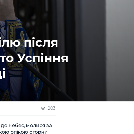
ілю після
ято Успіння
і
203
 до небес, молися за
ькою опікою огорни