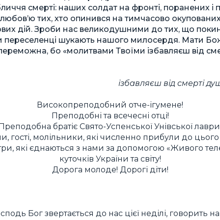
обличчя смерті: наших солдат на фронті, поранених і
юбов’ю тих, хто опинився на тимчасово окупованих
ових дій. Зроби нас великодушними до тих, що покин
чи переселенці шукають нашого милосердя. Мати Бож
ереможна, бо «молитвами Твоїми ізбавляєш від смер
ізбавляєш від смерті ду
Високопреподобний отче-ігумене!
Преподобні та всечесні отці!
Преподобна братіє Свято-Успенської Унівської лаври
и, гості, молільники, які численно прибули до цього 
стри, які єднаються з нами за допомогою «Живого тел
куточків України та світу!
Дорога молоде! Дорогі діти!
осподь Бог звертається до нас цієї неділі, говорить 