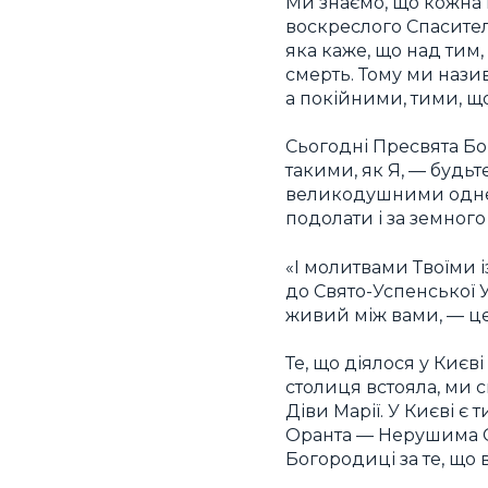
Ми знаємо, що кожна 
воскреслого Спасителя
яка каже, що над тим,
смерть. Тому ми назив
а покійними, тими, що
Сьогодні Пресвята Бог
такими, як Я, — будь
великодушними одне д
подолати і за земного
«І молитвами Твоїми і
до Свято-Успенської У
живий між вами, — це
Те, що діялося у Києв
столиця встояла, ми 
Діви Марії. У Києві є 
Оранта — Нерушима Ст
Богородиці за те, що 