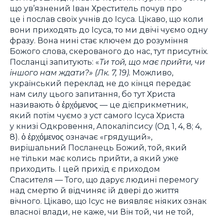
що ув’язнений Іван Хреститель почув про
це і послав своїх учнів до Ісуса. Цікаво, що коли
вони приходять до Ісуса, то ми двічі чуємо одну
фразу. Вона нині стає ключем до розуміння
Божого слова, скерованого до нас, тут присутніх.
Посланці запитують: «
Ти той, що має прийти, чи
іншого нам ждати?
» (Лк. 7, 19).
Можливо,
український переклад не до кінця передає
нам силу цього запитання, бо тут Христа
називають ὁ
ἐρχόμενος
— це дієприкметник,
який потім чуємо з уст самого Ісуса Христа
у книзі Одкровення, Апокаліпсису (Од 1, 4, 8; 4,
8). ὁ
ἐρχόμενος
означає «грядущий»,
вирішальний Посланець Божий, той, який
не тільки має колись прийти, а який уже
приходить. І цей прихід є приходом
Спасителя — Того, що дарує людині перемогу
над смертю й відчиняє їй двері до життя
вічного. Цікаво, що Ісус не виявляє ніяких ознак
власної влади, не каже, чи Він той, чи не той,