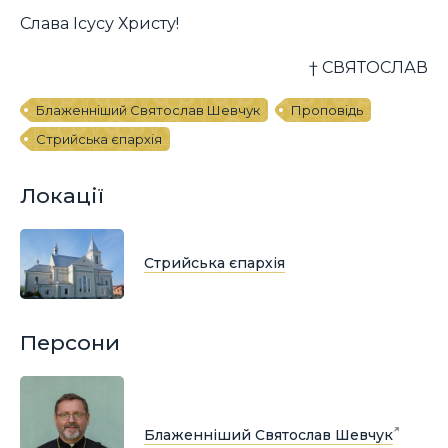
Слава Ісусу Христу!
† СВЯТОСЛАВ
Блаженніший Святослав Шевчук
Проповідь
Стрийська єпархія
Локації
Стрийська єпархія
Персони
Блаженніший Святослав Шевчук