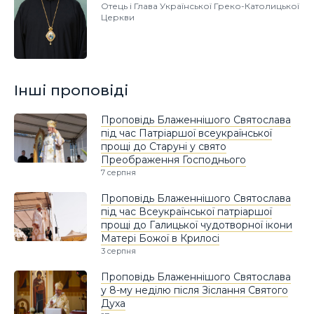
Отець і Глава Української Греко-Католицької
Церкви
Інші проповіді
Проповідь Блаженнішого Святослава
під час Патріаршої всеукраїнської
прощі до Старуні у свято
Преображення Господнього
7 серпня
Проповідь Блаженнішого Святослава
під час Всеукраїнської патріаршої
прощі до Галицької чудотворної ікони
Матері Божої в Крилосі
3 серпня
Проповідь Блаженнішого Святослава
у 8-му неділю після Зіслання Святого
Духа