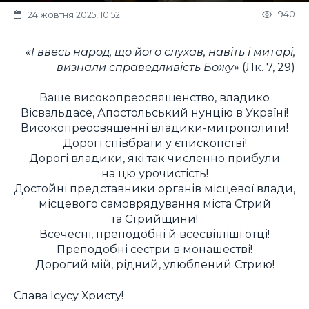
940
24 жовтня 2025, 10:52
«І ввесь народ, що його слухав, навіть і митарі,
визнали справедливість Божу
»
(Лк. 7, 29)
Ваше високопреосвященство, владико
Вісвальдасе, Апостольський нунцію в Україні!
Високопреосвященні владики-митрополити!
Дорогі співбрати у єпископстві!
Дорогі владики, які так численно прибули
на цю урочистість!
Достойні представники органів місцевої влади,
місцевого самоврядування міста Стрий
та Стрийщини!
Всечесні, преподобні й всесвітліші отці!
Преподобні сестри в монашестві!
Дорогий мій, рідний, улюблений Стрию!
Слава Ісусу Христу!