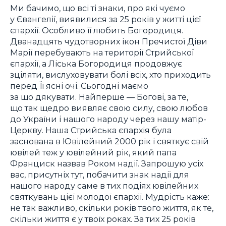
Ми бачимо, що всі ті знаки, про які чуємо
у Євангелії, виявилися за 25 років у житті цієї
єпархії. Особливо її любить Богородиця.
Дванадцять чудотворних ікон Пречистої Діви
Марії перебувають на території Стрийської
єпархії, а Ліська Богородиця продовжує
зціляти, вислуховувати болі всіх, хто приходить
перед Її ясні очі. Сьогодні маємо
за що дякувати. Найперше — Богові, за те,
що так щедро виявляє свою силу, свою любов
до України і нашого народу через нашу матір-
Церкву. Наша Стрийська єпархія була
заснована в Ювілейний 2000 рік і святкує свій
ювілей теж у ювілейний рік, який папа
Франциск назвав Роком надії. Запрошую усіх
вас, присутніх тут, побачити знак надії для
нашого народу саме в тих подіях ювілейних
святкувань цієї молодої єпархії. Мудрість каже:
не так важливо, скільки років твого життя, як те,
скільки життя є у твоїх роках. За тих 25 років