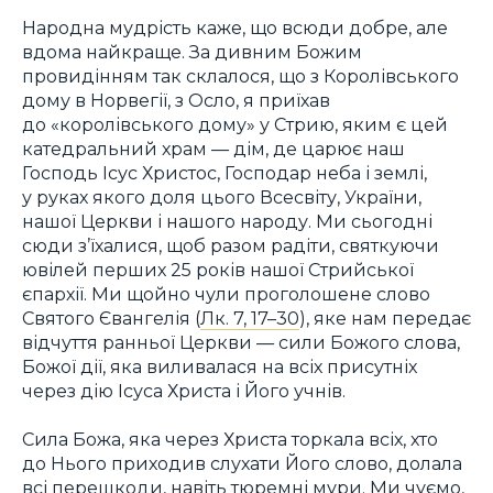
Народна мудрість каже, що всюди добре, але
вдома найкраще. За дивним Божим
провидінням так склалося, що з Королівського
дому в Норвегії, з Осло, я приїхав
до «королівського дому» у Стрию, яким є цей
катедральний храм — дім, де царює наш
Господь Ісус Христос, Господар неба і землі,
у руках якого доля цього Всесвіту, України,
нашої Церкви і нашого народу. Ми сьогодні
сюди з’їхалися, щоб разом радіти, святкуючи
ювілей перших 25 років нашої Стрийської
єпархії. Ми щойно чули проголошене слово
Святого Євангелія (
Лк. 7, 17–30
), яке нам передає
відчуття ранньої Церкви — сили Божого слова,
Божої дії, яка виливалася на всіх присутніх
через дію Ісуса Христа і Його учнів.
Сила Божа, яка через Христа торкала всіх, хто
до Нього приходив слухати Його слово, долала
всі перешкоди, навіть тюремні мури. Ми чуємо,