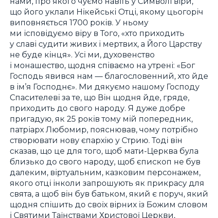
нами, про якого чуємо навіть у Символі віри,
що його уклали Нікейські Отці, якому цьогоріч
виповняється 1700 років. У ньому
ми ісповідуємо віру в Того,
«хто приходить
у славі судити живих і мертвих, а Його Царству
не буде кінця».
Усі ми, духовенство
і монашество, щодня співаємо на утрені:
«Бог
Господь явився нам — благословенний, хто йде
в ім’я Господнє».
Ми дякуємо нашому Господу
Спасителеві за те, що Він щодня йде, гряде,
приходить до свого народу. Я дуже добре
пригадую, як 25 років тому мій попередник,
патріарх Любомир, пояснював, чому потрібно
створювати нову єпархію у Стрию. Тоді він
сказав, що це для того, щоб мати-Церква була
близько до свого народу, щоб єпископ не був
далеким, віртуальним, казковим персонажем,
якого отці інколи запрошують як прикрасу для
свята, а щоб він був батьком, який є поруч, який
щодня спішить до своїх вірних із Божим словом
і Святими Таїнствами Христової Церкви,