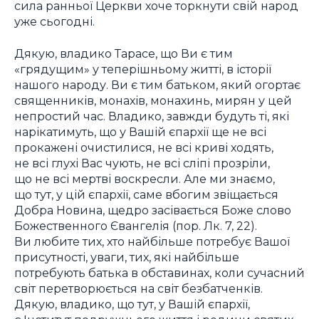
сила ранньої Церкви хоче торкнути свій народ
уже сьогодні.
Дякую, владико Тарасе, що Ви є тим
«грядущим» у теперішньому житті, в історії
нашого народу. Ви є тим батьком, який огортає
священників, монахів, монахинь, мирян у цей
непростий час. Владико, завжди будуть ті, які
нарікатимуть, що у Вашій єпархії ще не всі
прокажені очистилися, не всі криві ходять,
не всі глухі Вас чують, не всі сліпі прозріли,
що не всі мертві воскресли. Але ми знаємо,
що тут, у цій єпархії, саме вбогим звіщається
Добра Новина, щедро засівається Боже слово
Божественного Євангелія (пор. Лк. 7, 22).
Ви любите тих, хто найбільше потребує Вашої
присутності, уваги, тих, які найбільше
потребують батька в обставинах, коли сучасний
світ перетворюється на світ безбатченків.
Дякую, владико, що тут, у Вашій єпархії,