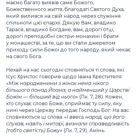
маємо багато виявів саме Божого,
Божественного життя, благодаті Святого Духа,
який вилився на свій народ через служіння
спільноти цієї єпархії. Дякую Вам, владико
Тарасе, владико Богдане, вам, дорогі отці,
дорогі преподобні сестри-монахині і брати
у монашестві, за те, що ви стали джерелом
приходу сили Божої до того народу, який чекає
на свого Бога.
Нехай на нас сьогодні сповняться ті слова, які
Ісус Христос говорив щодо Івана Хрестителя:
«
Між народженими з жінок нема нікого
більшого понад Йоана; а найменший у Царстві
Божім — більший від нього
»
(Лк. 7, 28). Кожен,
хто слухає слово Боже, сприймає ту силу, яку
нині через Церкву передає Господь Бог. На вас
сповняються ці слова:
«
І ввесь народ, що його
слухав, навіть і митарі, визнали справедливість
(тобто святість) Божу»
(Лк. 7, 29). Амінь.