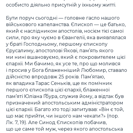
особисто діяльно присутній у їхньому житті.
Бути поруч сьогодні — головне гасло нашого
військового капеланства. Єпископ — це батько,
який є наслідником апостолів, носієм тієї самої
сили, про яку чуємо в Євангелії, яка виявлялася
у браті Господньому, першому єпископу
Єрусалиму, апостолові Якові, пам’ять якого
ми нині вшановуємо, який є покровителем цієї
єпархії. Ми бачимо, як усе те, про що молився
і просив у Бога блаженніший Любомир, ставало
дійсністю впродовж 25 років. Пам’ятаю,
як владика Тарас Сеньків, ще як помічник
першого єпископа цієї єпархії, блаженної
пам’яті Юліана Ґбура, служив йому, а відтак був
призначений апостольським адміністратором
цієї єпархії. Багато хто тоді запитував:
«Він є той,
що має прийти, чи іншого нам чекати?» (пор.
Лк. 7, 19).
Але Синод Єпископів побачив,
що це саме той муж, через якого апостольська