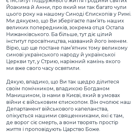
є Інститут подружнього життя і родини святих
Йоакима й Анни, про який ми так багато чули
цього року на нашому Синоді Єпископів у Римі.
Ми дякуємо, що Ви зберігаєте пам’ять наших
великих попередників, зокрема отця Остапа
Нижанківського. Ба більше, тут діє цілий
інститут просвітництва, названий його іменем.
Вірю, що ще постане пам’ятник тому великому
синові українського народу й української
Церкви тут, у Стрию, наріжний камінь якого
ми вже свого часу освятили.
Дякую, владико, що Ви так щедро ділитеся
своїм помічником, владикою Богданом
Манишином, із нами в Києві, який в умовах
війни є військовим єпископом. Він очолює наш
Департамент військового капеланства,
опікується нашими священниками, які є там,
де ворог сіє смерть, а вони творять простір
життя і проповідують Царство Боже.