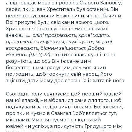
а відповідає мовою пророків Старого Заповіту,
серед яких Іван Хреститель був останнім. Він
перераховує вияви Божої сили, які всі бачили.
Всі присутні були свідками всього цього.
Христос перераховує шість «месіанських
знаків»:
«…
сліпі прозрівають, криві ходять,
прокажені очищуються, глухі чують, мертві
воскресають, бідним звіщається Добра
Новина
» (Лк. 7, 22).
По цих ознаках учні Івана
розуміють, що ось Він і є саме цим
божественним Грядущим, ось Бог, який
приходить, щоб торкнути свій народ, його
зцілити, дати йому дар спасіння і життя вічного.
Сьогодні, коли святкуємо цей перший ювілей
нашої єпархії, ми зібралися саме для того, щоб
подякувати за те, що вияв тої самої Божої сили,
про який чуємо в Євангелії, об’являється тут,
між нами. Ми святкуємо не людський
ювілей чи успіхи, а присутність Грядущого між