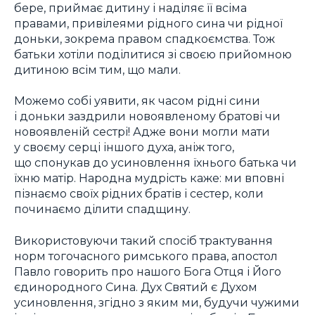
бере, приймає дитину і наділяє її всіма
правами, привілеями рідного сина чи рідної
доньки, зокрема правом спадкоємства. Тож
батьки хотіли поділитися зі своєю прийомною
дитиною всім тим, що мали.
Можемо собі уявити, як часом рідні сини
і доньки заздрили новоявленому братові чи
новоявленій сестрі! Адже вони могли мати
у своєму серці іншого духа, аніж того,
що спонукав до усиновлення їхнього батька чи
їхню матір. Народна мудрість каже: ми вповні
пізнаємо своїх рідних братів і сестер, коли
починаємо ділити спадщину.
Використовуючи такий спосіб трактування
норм тогочасного римського права, апостол
Павло говорить про нашого Бога Отця і Його
єдинородного Сина. Дух Святий є Духом
усиновлення, згідно з яким ми, будучи чужими