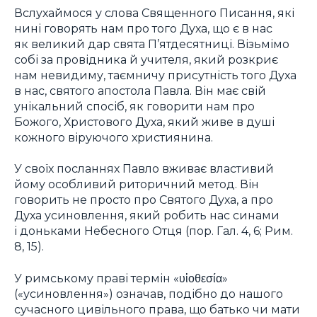
Вслухаймося у слова Священного Писання, які
нині говорять нам про того Духа, що є в нас
як великий дар свята П’ятдесятниці. Візьмімо
собі за провідника й учителя, який розкриє
нам невидиму, таємничу присутність того Духа
в нас, святого апостола Павла. Він має свій
унікальний спосіб, як говорити нам про
Божого, Христового Духа, який живе в душі
кожного віруючого християнина.
У своїх посланнях Павло вживає властивий
йому особливий риторичний метод. Він
говорить не просто про Святого Духа, а про
Духа усиновлення, який робить нас синами
і доньками Небесного Отця (пор. Гал. 4, 6; Рим.
8, 15).
У римському праві термін «υἱοθεσία»
(«усиновлення») означав, подібно до нашого
сучасного цивільного права, що батько чи мати