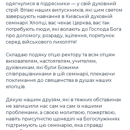
одягнулися в підрясники — у свій духовний
стрій. Вітаю наших випускників, які цим святом
завершують навчання в Київській духовній
семінарії. Хлопці, вас чекає Церква, вас так
потребують люди, які волають до Господа Бога
про допомогу, розраду, зцілення, порятунок
серед військового лихоліття!
Складаю подяку отцю ректору та всім отцям
вихователям, настоятелям, учителям,
духівникам, які були Божими
співпрацівниками в цій семінарії, плекаючи
покликання до священства в душах наших
хлопців.
Дякую нашим друзям, які в тяжких обставинах
не залишили нас сам на сам із нашими
проблемами, а своєю молитвою, пожертвою,
навіть присутністю щонеділі на Богослужіннях
підтримують цю семінарію, яка справді