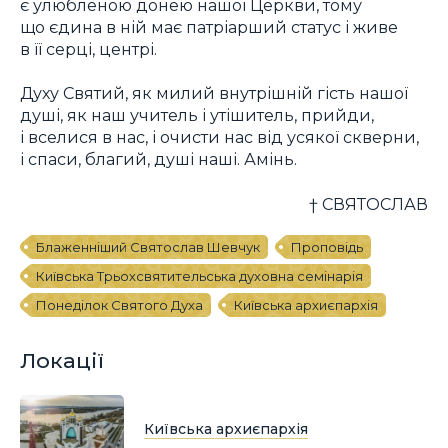
є улюбленою донею нашої Церкви, тому
що єдина в ній має патріарший статус і живе
в її серці, центрі.
Духу Святий, як милий внутрішній гість нашої
душі, як наш учитель і утішитель, прийди,
і вселися в нас, і очисти нас від усякої скверни,
і спаси, благий, душі наші. Амінь.
† СВЯТОСЛАВ
Блаженніший Святослав Шевчук
Проповідь
Київська Трьохсвятительська духовна семінарія
Понеділок Святого Духа
Київська архиєпархія
Локації
Київська архиєпархія