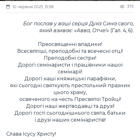
373
10 червня 2025, 15:38
Бог послав у ваші серця Духа Сина свого,
який взиває: «Авва, Отче!»
(Гал. 4, 6).
Преосвященні владики!
Всесвітліші, преподобні та всечесні отці!
Преподобні сестри!
Дорогі семінаристи і працівники нашої
семінарії!
Дорогі наші княжицькі парафіяни,
які сьогодні святкують престольний празник
цього храму,
освяченого на честь Пресвятої Тройці!
Дорогі наші жертводавці та друзі!
Дорогі гості сьогоднішнього свята, батьки
і друзі наших семінаристів!
Слава Ісусу Христу!