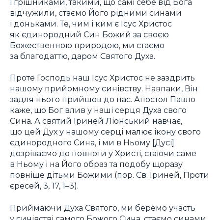
і грішниками, такими, що самі себе від Бога
відчужили, стаємо Його рідними синами
і доньками. Те, чим і ким є Ісус Христос
як єдинородний Син Божий за своєю
Божественною природою, ми стаємо
за благодаттю, даром Святого Духа.
Проте Господь наш Ісус Христос не заздрить
нашому прийомному синівству. Навпаки, Він
задля нього прийшов до нас. Апостол Павло
каже, що Бог влив у наші серця Духа свого
Сина. А святий Іриней Ліонський навчає,
що цей Дух у нашому серці малює ікону свого
єдинородного Сина, і ми в Ньому [Дусі]
дозріваємо до повноти у Христі, стаючи саме
в Ньому і на Його образ та подобу щоразу
повніше дітьми Божими (пор. Св. Іриней, Проти
єресей, 3, 17, 1–3).
Приймаючи Духа Святого, ми беремо участь
у синівстві самого Божого Сина, стаємо синами