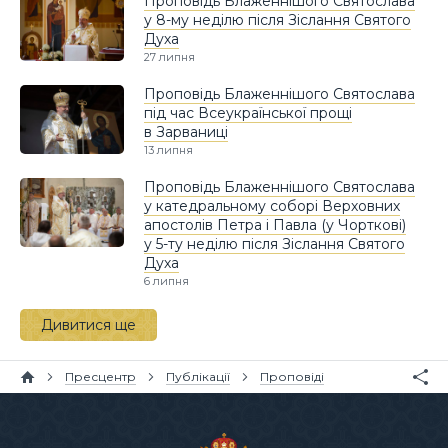
Проповідь Блаженнішого Святослава
у 8-му неділю після Зіслання Святого
Духа
27 липня
Проповідь Блаженнішого Святослава
під час Всеукраїнської прощі
в Зарваниці
13 липня
Проповідь Блаженнішого Святослава
у катедральному соборі Верховних
апостолів Петра і Павла (у Чорткові)
у 5-ту неділю після Зіслання Святого
Духа
6 липня
Дивитися ще
Пресцентр
Публікації
Проповіді