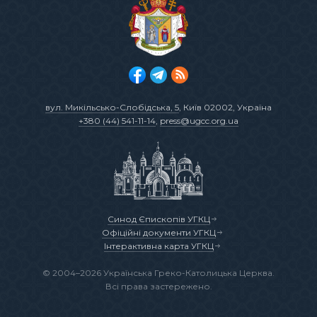
вул. Микільсько-Слобідська, 5
, Київ 02002, Україна
+380 (44) 541-11-14
,
press@ugcc.org.ua
Синод Єпископів УГКЦ
Офіційні документи УГКЦ
Інтерактивна карта УГКЦ
© 2004–2026 Українська Греко-Католицька Церква.
Всі права застережено.