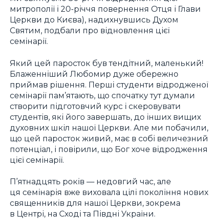
митрополії і 20-річчя повернення Отця і Глави
Церкви до Києва), надихнувшись Духом
Святим, подбали про відновлення цієї
семінарії.
Який цей паросток був тендітний, маленький!
Блаженніший Любомир дуже обережно
приймав рішення. Перші студенти відродженої
семінарії пам’ятають, що спочатку тут думали
створити підготовчий курс і скеровувати
студентів, які його завершать, до інших вищих
духовних шкіл нашої Церкви. Але ми побачили,
що цей паросток живий, має в собі величезний
потенціал, і повірили, що Бог хоче відродження
цієї семінарії.
П’ятнадцять років — недовгий час, але
ця семінарія вже виховала цілі покоління нових
священників для нашої Церкви, зокрема
в Центрі, на Сході та Півдні України.