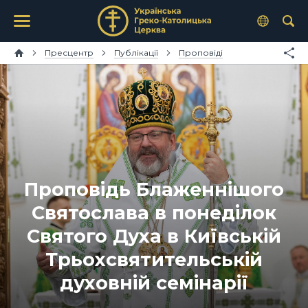
Пресцентр
Публікації
Проповіді
Проповідь Блаженнішого
Святослава в понеділок
Святого Духа в Київській
Трьохсвятительській
духовній семінарії