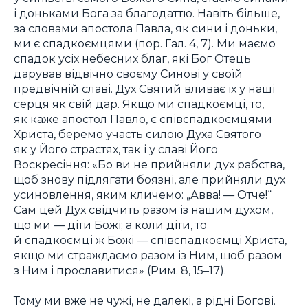
і доньками Бога за благодаттю. Навіть більше,
за словами апостола Павла, як сини і доньки,
ми є спадкоємцями (пор. Гал. 4, 7). Ми маємо
спадок усіх небесних благ, які Бог Отець
дарував відвічно своєму Синові у своїй
предвічній славі. Дух Святий вливає їх у наші
серця як свій дар. Якщо ми спадкоємці, то,
як каже апостол Павло, є співспадкоємцями
Христа, беремо участь силою Духа Святого
як у Його страстях, так і у славі Його
Воскресіння: «Бо ви не прийняли дух рабства,
щоб знову підлягати боязні, але прийняли дух
усиновлення, яким кличемо: „Авва! — Отче!“
Сам цей Дух свідчить разом із нашим духом,
що ми — діти Божі; а коли діти, то
й спадкоємці ж Божі — співспадкоємці Христа,
якщо ми страждаємо разом із Ним, щоб разом
з Ним і прославитися» (Рим. 8, 15–17).
Тому ми вже не чужі, не далекі, а рідні Богові.