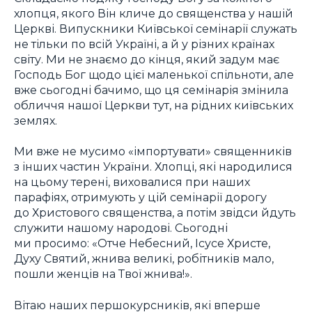
хлопця, якого Він кличе до священства у нашій
Церкві. Випускники Київської семінарії служать
не тільки по всій Україні, а й у різних країнах
світу. Ми не знаємо до кінця, який задум має
Господь Бог щодо цієї маленької спільноти, але
вже сьогодні бачимо, що ця семінарія змінила
обличчя нашої Церкви тут, на рідних київських
землях.
Ми вже не мусимо «імпортувати» священників
з інших частин України. Хлопці, які народилися
на цьому терені, виховалися при наших
парафіях, отримують у цій семінарії дорогу
до Христового священства, а потім звідси йдуть
служити нашому народові. Сьогодні
ми просимо: «Отче Небесний, Ісусе Христе,
Духу Святий, жнива великі, робітників мало,
пошли женців на Твої жнива!».
Вітаю наших першокурсників, які вперше