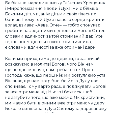
Ба більше, народившись у Таїнствах Хрещення
і Миропомазання з води і Духа, ми є більше
Божими дітьми, аніж дітьми своїх тілесних
батьків. І тому той Дух з нашого серця кричить,
волає, взиває: «Авва, Отче» — тобто спонукає
і робить нас здатними відповісти Богові Отцеві
словами вдячності за той отриманий дар. Усе
те, що потім діється в житті християнина,
є словами вдячності за вже отримані дари.
Коли ми приходимо до церкви, то зазвичай
розказуємо в молитві Богові, чого Він нам
ще не дав, мовляв, нам треба те і те. Проте
Господь каже, що перш ніж ми розтуляємо уста,
Він знає, що нам потрібно, бо Його Дух у нас
спочиває. Тому варто радше подякувати Богові
за все отримане від Нього і боятися, щоб
не загубити того, що вже маємо. Як християни,
ми маємо бути вірними вже отриманому дару
Божого синівства в Дусі Святому та дарованому