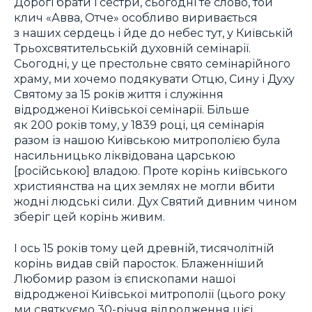
Дорогі брати і сестри, сьогодні те слово, той
клич «Авва, Отче» особливо виривається
з наших сердець і йде до небес тут, у Київській
Трьохсвятительській духовній семінарії.
Сьогодні, у це престольне свято семінарійного
храму, ми хочемо подякувати Отцю, Сину і Духу
Святому за 15 років життя і служіння
відродженої Київської семінарії. Більше
як 200 років тому, у 1839 році, ця семінарія
разом із нашою Київською митрополією була
насильницько ліквідована царською
[російською] владою. Проте корінь київського
християнства на цих землях не могли вбити
жодні людські сили. Дух Святий дивним чином
зберіг цей корінь живим.
І ось 15 років тому цей древній, тисячолітній
корінь видав свій паросток. Блаженніший
Любомир разом із єпископами нашої
відродженої Київської митрополії (цього року
ми святкуємо 30-річчя відродження цієї