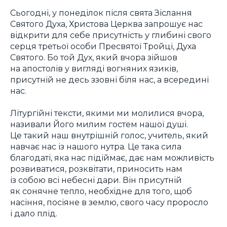
Сьогодні, у понеділок після свята Зіслання
Святого Духа, Христова Церква запрошує нас
відкрити для себе присутність у глибині свого
серця третьої особи Пресвятої Тройці, Духа
Святого. Бо той Дух, який вчора зійшов
на апостолів у вигляді вогняних язиків,
присутній не десь ззовні біля нас, а всередині
нас.
Літургійні тексти, якими ми молилися вчора,
називали Його милим гостем нашої душі.
Це такий наш внутрішній голос, учитель, який
навчає нас із нашого нутра. Це така сила
благодаті, яка нас підіймає, дає нам можливість
розвиватися, розквітати, приносить нам
із собою всі небесні дари. Він присутній
як сонячне тепло, необхідне для того, щоб
насіння, посіяне в землю, свого часу проросло
і дало плід.