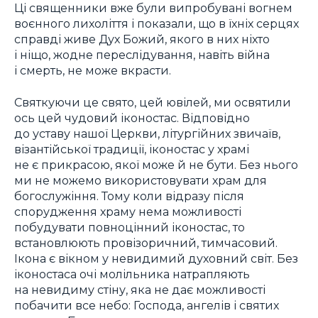
Ці священники вже були випробувані вогнем
воєнного лихоліття і показали, що в їхніх серцях
справді живе Дух Божий, якого в них ніхто
і ніщо, жодне переслідування, навіть війна
і смерть, не може вкрасти.
Святкуючи це свято, цей ювілей, ми освятили
ось цей чудовий іконостас. Відповідно
до уставу нашої Церкви, літургійних звичаїв,
візантійської традиції, іконостас у храмі
не є прикрасою, якої може й не бути. Без нього
ми не можемо використовувати храм для
богослужіння. Тому коли відразу після
спорудження храму нема можливості
побудувати повноцінний іконостас, то
встановлюють провізоричний, тимчасовий.
Ікона є вікном у невидимий духовний світ. Без
іконостаса очі молільника натрапляють
на невидиму стіну, яка не дає можливості
побачити все небо: Господа, ангелів і святих