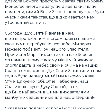
довкола Божого престолу у святая святих храму.
Іконостас нічого не затуляє, а навпаки, являє
нам невидимий Божий світ і запрошує нас бути
учасниками таїнства, що відкривається нам
у Господній святині.
Сьогодні Дух Святий виявив нам,
що з відродженням цієї семінарії із нашими
хлопцями перебувало все небо. Ми зараз
можемо побачити очі нашого Спасителя,
Пречистої Марії, тих святих, які вже 15 років
є з нами в цьому святому місці у Княжичах,
споглядають із небес своїми очима на наших
братів-семінаристів. Дух Святий нині явив нам
те, що було невидимим! І ми кажемо: «Авва,
Отче! Дякуємо Тобі, Отче Небесний, наш
Спасителю Ісусе, Духу Святий, за те,
що Ви є найважливішими вихователями
майбутніх священників для нашої Церкви!».
Складаємо подяку Господу Богу за кожного