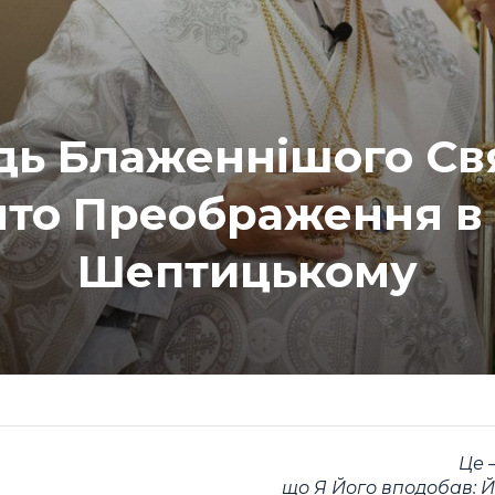
дь Блаженнішого Св
ято Преображення в 
Шептицькому
Це 
що Я Його вподобав: Й