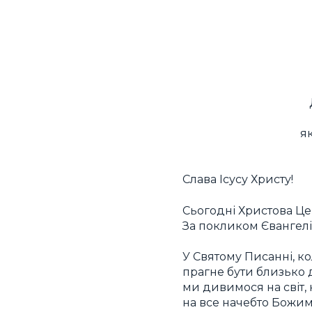
як
Слава Ісусу Христу!
Сьогодні Христова Це
За покликом Євангелія
У Святому Писанні, к
прагне бути близько до
ми дивимося на світ, 
на все начебто Божим