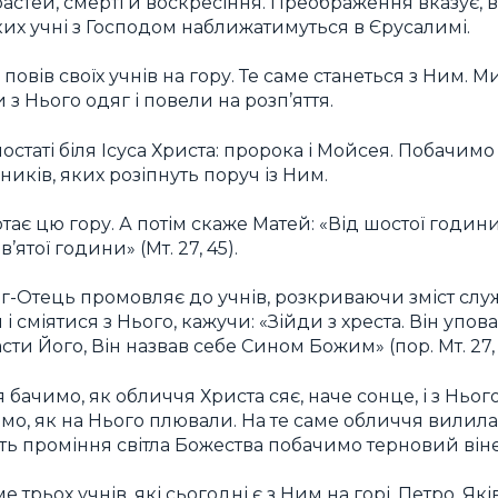
астей, смерті й воскресіння. Преображення вказує, в
ких учні з Господом наближатимуться в Єрусалимі.
овів своїх учнів на гору. Те саме станеться з Ним. М
з Нього одяг і повели на розп’яття.
остаті біля Ісуса Христа: пророка і Мойсея. Побачимо 
йників, яких розіпнуть поруч із Ним.
ртає цю гору. А потім скаже Матей: «Від шостої годин
’ятої години» (Мт. 27, 45).
г-Отець промовляє до учнів, розкриваючи зміст служ
 і сміятися з Нього, кажучи: «Зійди з хреста. Він упов
ти Його, Він назвав себе Сином Божим» (пор. Мт. 27, 
бачимо, як обличчя Христа сяє, наче сонце, і з Ньог
имо, як на Нього плювали. На те саме обличчя вилила
сть проміння світла Божества побачимо терновий він
е трьох учнів, які сьогодні є з Ним на горі. Петро, Які