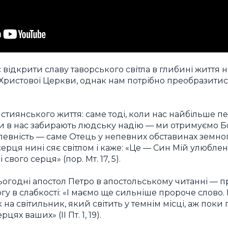
відкрити славу таворського світла в глибині життя 
ілі Христової Церкви, однак нам потрібно преобразити
стиянського життя: саме тоді, коли нас найбільше п
ли в нас забирають людську надію — ми отримуємо Б
евність — саме Отець у непевних обставинах земног
і серця нині сяє світлом і каже: «Це — Син Мій улюбле
 свого серця» (пор. Мт. 17, 5).
ьогодні апостол Петро в апостольському читанні — п
огу в слабкості: «І маємо ще сильніше пророче слово.
на світильник, який світить у темнім місці, аж поки
цях ваших» (II Пт. 1, 19).