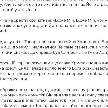
. Але тільки один з них лишиться під час Його страст
лений учень Іван.
ме на хресті і кричатиме: «Боже Мій, Боже Мій, чом
так важливо буде згадати Його таворське явлення, ко
ині.
о, як учні на Таворі, побачивши сяйво Христового Бо
 ниць до землі і налякалися. Те саме станеться в мом
який скаже: «Це справді був Син Божий!» (Мт. 27, 54)
рській горі показує нам, що слава Христа сповна ви
на хресті. Сила і влада воплоченого Бога розкриваєт
мф над гріхом і смертю, остаточна перемога добра на
і воскресіння.
еображаючись на горі, відкриває свою внутрішню при
дському немічному тілі Він виявляє велич і силу слав
ила і влада виявляється саме тоді, коли ми, віруючі,
в обличчя смерті. Тоді таворське сяйво починає світ