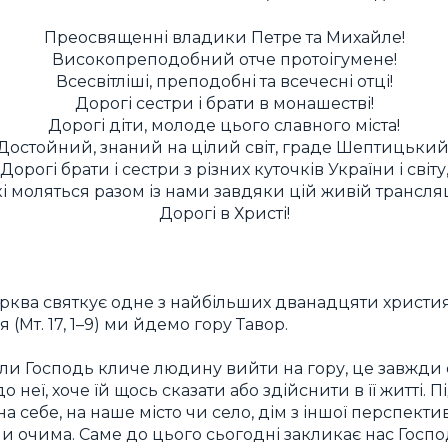
Преосвященні владики Петре та Михайле!
Високопреподобний отче протоігумене!
Всесвітліші, преподобні та всечесні отці!
Дорогі сестри і брати в монашестві!
Дорогі діти, молоде цього славного міста!
Достойний, знаний на цілий світ, граде Шептицький
Дорогі брати і сестри з різних куточків України і світу
і моляться разом із нами завдяки цій живій трансляц
Дорогі в Христі!
рква святкує одне з найбільших дванадцяти христия
 (Мт. 17, 1–9) ми йдемо гору Тавор.
оли Господь кличе людину вийти на гору, це завжди 
 неї, хоче їй щось сказати або здійснити в її житті. 
на себе, на наше місто чи село, дім з іншої перспек
и очима. Саме до цього сьогодні закликає нас Госпо