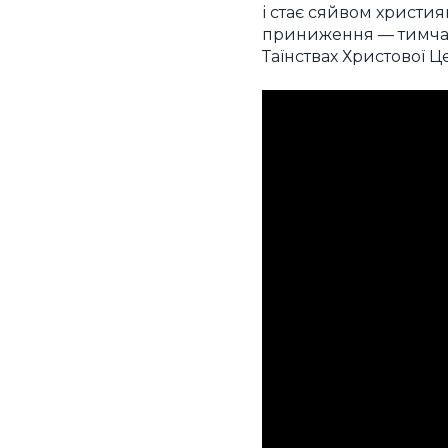
і стає сяйвом христия
приниження — тимчасо
Таїнствах Христової Це