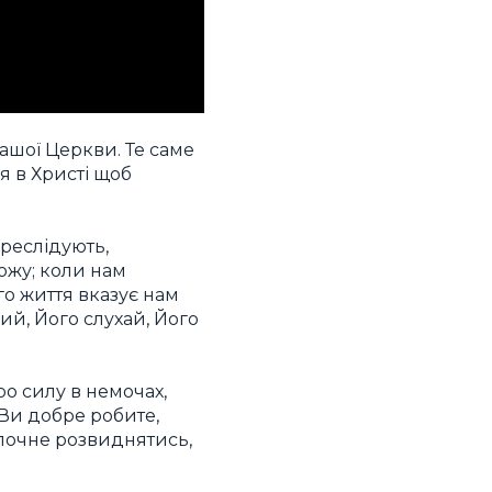
нашої Церкви. Те саме
ся в Христі щоб
ереслідують,
ожу; коли нам
о життя вказує нам
ний, Його слухай, Його
ро силу в немочах,
 Ви добре робите,
 почне розвиднятись,