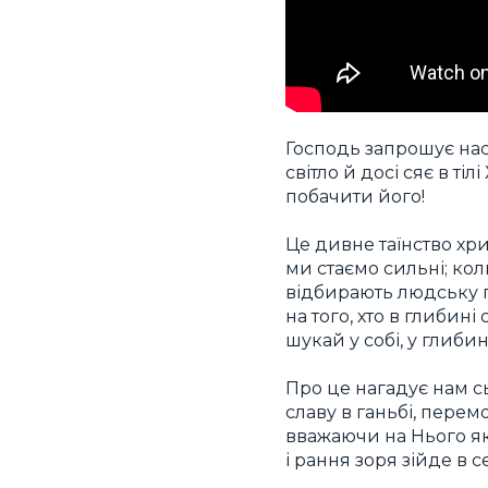
Господь запрошує нас 
світло й досі сяє в т
побачити його!
Це дивне таїнство хри
ми стаємо сильні; ко
відбирають людську п
на того, хто в глибин
шукай у собі, у глибині
Про це нагадує нам с
славу в ганьбі, перем
вважаючи на Нього як 
і рання зоря зійде в сер