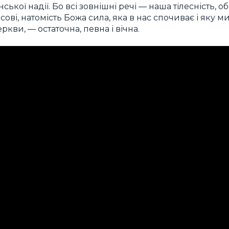
нської надії. Бо всі зовнішні речі — наша тілесність,
ві, натомість Божа сила, яка в нас спочиває і яку м
ркви, — остаточна, певна і вічна.