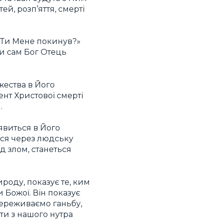
ей, розп’яття, смерті
у Ти Мене покинув?»
ли сам Бог Отець
жества в Його
ент Христової смерті
.
явиться в Його
ься через людську
д злом, станеться
роду, показує те, ким
и Божої. Він показує
 переживаємо ганьбу,
ити з нашого нутра