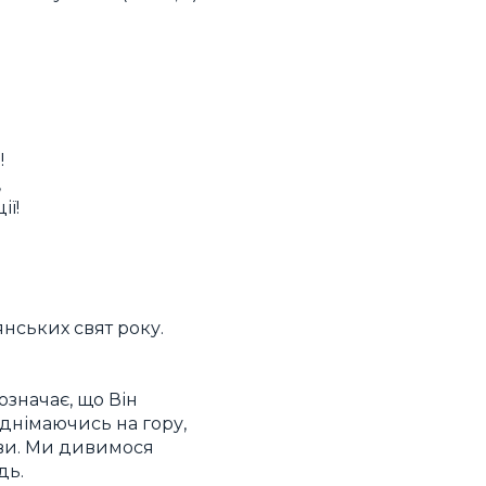
!
,
ії!
нських свят року.
означає, що Він
Піднімаючись на гору,
тиви. Ми дивимося
дь.