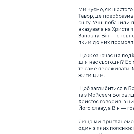
Ми чуємо, як шостого д
Тавор, де преобразивс
снігу. Учні побачили 
вказувала на Христа я
Заповіту. Він — сповне
який до них промовл
Що ж означає ця подія
для нас сьогодні? Бо 
те саме переживати. М
жити цим.
Щоб заглибитися в Бо
та з Мойсеєм Боговид
Христос говорив із ни
Його славу, а Він — г
Якщо ми приглянемося
один з яких пояснює 