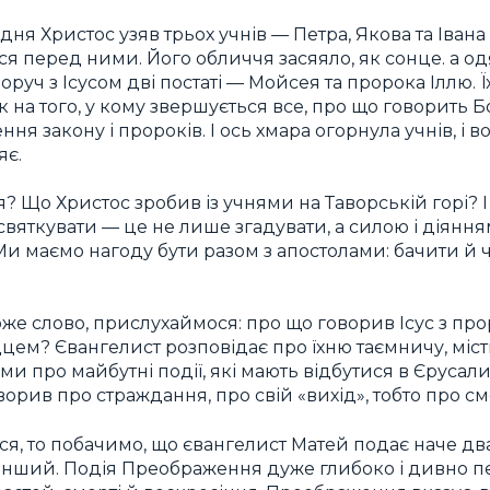
ня Христос узяв трьох учнів — Петра, Якова та Івана —
я перед ними. Його обличчя засяяло, як сонце. а одя
поруч з Ісусом дві постаті — Мойсея та пророка Іллю. 
к на того, у кому звершується все, про що говорить 
ння закону і пророків. І ось хмара огорнула учнів, і 
яє.
? Що Христос зробив із учнями на Таворській горі? І
святкувати — це не лише згадувати, а силою і діяння
и маємо нагоду бути разом з апостолами: бачити й чу
же слово, прислухаймося: про що говорив Ісус з пр
цем? Євангелист розповідає про їхню таємничу, міс
ми про майбутні події, які мають відбутися в Єрусал
оворив про страждання, про свій «вихід», тобто про см
, то побачимо, що євангелист Матей подає наче два
інший. Подія Преображення дуже глибоко і дивно пе