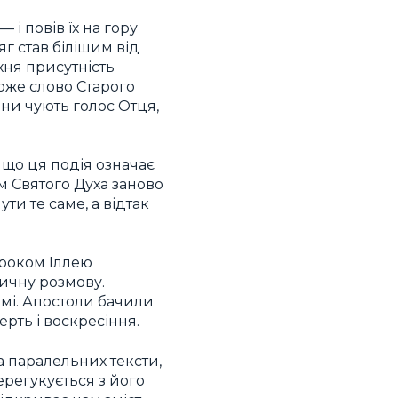
 і повів їх на гору
г став білішим від
Їхня присутність
Боже слово Старого
вони чують голос Отця,
 що ця подія означає
м Святого Духа заново
ти те саме, а відтак
ороком Іллею
тичну розмову.
имі. Апостоли бачили
ерть і воскресіння.
 паралельних тексти,
регукується з його