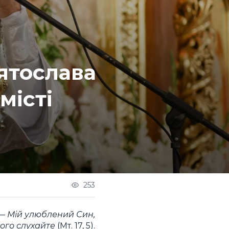
ятослава
місті
253
— Мій улюблений Син,
ого слухайте
(Мт. 17, 5).