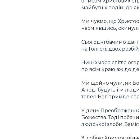
описом Христових стр
майбутніх подій, до я
Ми чуємо, що Христос п
насміявшись, скинули 
Сьогодні бачимо дві п
на Голготі: двох розбі
Нині хмара світла ого
по всім краю аж до дев
Ми щойно чули, як Бо
А тоді будуть іти люди
тепер Бог прийде спас
У день Преображення 
Божества. Тоді побач
людської злоби. Замі
Зі собою Христос візьм