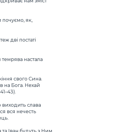
ідкриває нам зміст
и почуємо, як,
теж дві постаті
и темрява настала
іння свого Сина.
ав на Бога. Нехай
41–43).
о виходить слава
ся вся нечесть
ець.
в та Іван будуть з Ним