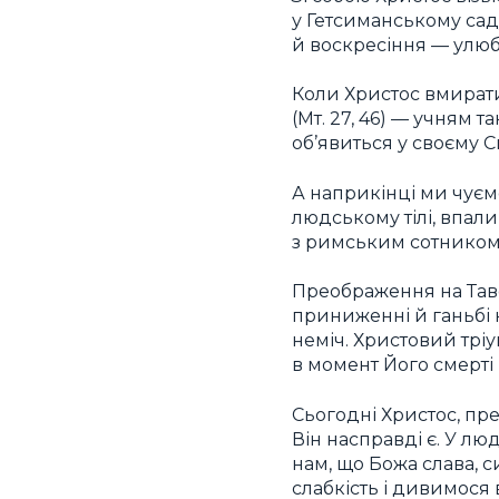
у Гетсиманському саду
й воскресіння — улюб
Коли Христос вмирати
(Мт. 27, 46) — учням 
об’явиться у своєму С
А наприкінці ми чуєм
людському тілі, впали
з римським сотником, 
Преображення на Таво
приниженні й ганьбі 
неміч. Христовий тріу
в момент Його смерті 
Сьогодні Христос, пр
Він насправді є. У лю
нам, що Божа слава, с
слабкість і дивимося 