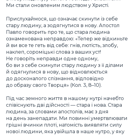
Ми стали оновленим людством у Христі.
Прислухаймося, що означає скинути із себе
стару людину, а зодягнутися в нову. Апостол
Павло говорить про те, що стара людина
ознаменована неправдою: «Тепер же відкиньте
й ви все те геть від себе: гнів, лютість, злобу,
наклеп, сороміцькі слова з ваших уст!
Не говоріть неправди одне одному,
бо ви з себе скинули стару людину з її ділами
й одягнулися в нову, що відновлюється
до досконалого спізнання, відповідно
до образу свого Творця» (Кол. 3, 8–10).
Під час земного життя в нашому нутрі начебто
співіснують дві дійсності — стара і нова. Стара
людина, за словами апостолів, має з дня
на день занепадати. Ми повинні умертвлювати
грішні вчинки плоті, натомість виявляти силу
нової людини, яка увійшла в наше нутро, у яку