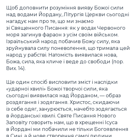
Щоб доповнити розуміння вияву Божої сили
над водами Йордану, Літургія Церкви сьогодні
нагадує нам про те, що ми знаємо
зі Священного Писання: як у водах Червоного
моря загинув фараон з усім своїм військом.
Ізраїльський народ побачив Божу силу, яка
зруйнувала силу поневолення, що тримала цей
народ у рабстві. Натомість виявилася нова,
Божа, сила, яка кличе і веде до свободи (пор.
Вих. 14).
Ще один спосіб висловити зміст і наслідки
«ударної хвилі» Божої творчої сили, яка
сьогодні виявилася над Йорданом, — образ
роздягання і зодягання. Христос, скидаючи
із себе одяг, занурюється, начебто зодягається
в йорданські хвилі. Святе Писання Нового
Заповіту говорить нам, що в хрещенні Ісуса
в Йордані ми побачили не тільки Богоявлення
в Сині, а й нове створення самої людини.