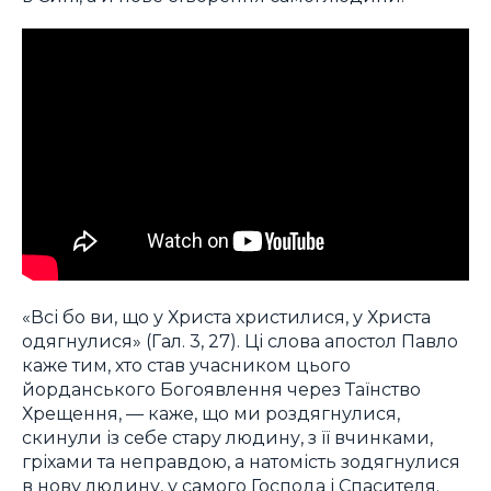
«Всі бо ви, що у Христа христилися, у Христа
одягнулися» (Гал. 3, 27). Ці слова апостол Павло
каже тим, хто став учасником цього
йорданського Богоявлення через Таїнство
Хрещення, — каже, що ми роздягнулися,
скинули із себе стару людину, з її вчинками,
гріхами та неправдою, а натомість зодягнулися
в нову людину, у самого Господа і Спасителя.