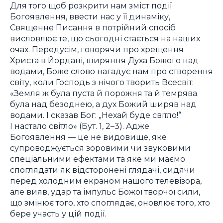
Для того щоб розкрити нам зміст події
Богоявлення, ввести нас у її динаміку,
Священне Писання в потрійний спосіб
висловлює те, що сьогодні стається на наших
очах. Передусім, говорячи про хрещення
Христа в Йордані, ширяння Духа Божого над
водами, Боже слово нагадує нам про створення
світу, коли Господь з нічого творить Всесвіт:
«Земля ж була пуста й порожня та й темрява
була над безоднею, а дух Божий ширяв над
водами. І сказав Бог: „Нехай буде світло!“
І настало світло» (Бут. 1, 2–3). Адже
Богоявлення — це не видовище, яке
супроводжується зоровими чи звуковими
спеціальними ефектами та яке ми маємо
споглядати як відсторонені глядачі, сидячи
перед холодним екраном нашого телевізора,
але вияв, удар та імпульс Божої творчої сили,
що змінює того, хто споглядає, оновлює того, хто
бере участь у цій події.