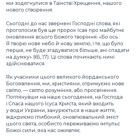
ми зодягнулися в Таїнстві Хрещення, нашого
нового створення.
Сьогодні до нас звернені Господні слова, які
проголосив був ще пророк Ісая про майбутнє
оновлення всього Божого творіння: «Бо ось
Я творю нове небо й нову землю, і те, що було
перше, не буде згадуватися більше, ані спадати
на думку» (65, 17). Ці слова починають нині
здійснюватися.
Як учасники цього великого йорданського
Богоявлення, ми, християни, отримуємо нове
світло, — світло розуміння, або просвічення.
Поглянувши на наше сьогодення, на Господа
і Спаса нашого Ісуса Христа, який входить
у води України, занурюється в наше життя,
відкриємо глибокий, оновлювальний зміст
цього свята, особисто переживаємо імпульс
Божої сили, яка нас оживляє.