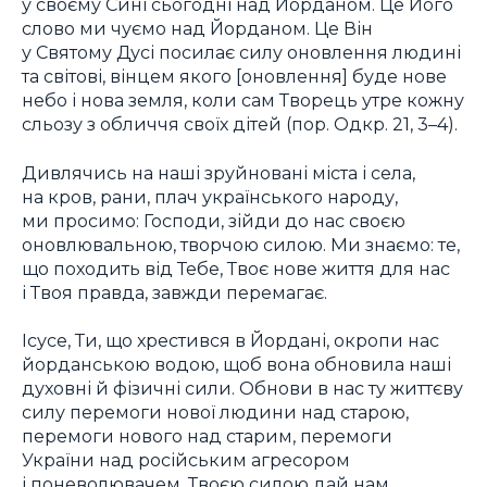
у своєму Сині сьогодні над Йорданом. Це Його
слово ми чуємо над Йорданом. Це Він
у Святому Дусі посилає силу оновлення людині
та світові, вінцем якого [оновлення] буде нове
небо і нова земля, коли сам Творець утре кожну
сльозу з обличчя своїх дітей (пор. Одкр. 21, 3–4).
Дивлячись на наші зруйновані міста і села,
на кров, рани, плач українського народу,
ми просимо: Господи, зійди до нас своєю
оновлювальною, творчою силою. Ми знаємо: те,
що походить від Тебе, Твоє нове життя для нас
і Твоя правда, завжди перемагає.
Ісусе, Ти, що хрестився в Йордані, окропи нас
йорданською водою, щоб вона обновила наші
духовні й фізичні сили. Обнови в нас ту життєву
силу перемоги нової людини над старою,
перемоги нового над старим, перемоги
України над російським агресором
і поневолювачем. Твоєю силою дай нам