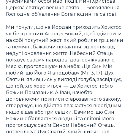
учасниками особливої події. Нині Христова
Церква святкує велике свято — Богоявлення
Господнє, об’явлення Бога людині та світові.
Ми почули, що на Йордан приходить Христос
як безгрішний Агнець Божий, щоб здійснити
на собі покутний жест, який робили грішники
та немічні, бажаючи покаяння, зцілення від
недуг і оновлення життя. Небесний Отець
показує своєму народові довгоочікуваного
Месію, проголошуючи з неба: «Це Син Мій
любий, що Його Я вподобав» (Мт. 3, 17). Дух
Святий, явившись у вигляді голуба, засвідчує,
що той, хто хреститься, — це Христос, тобто
Божий Помазаник. А Іван, начебто
доповнюючи приписи старозавітного закону,
стверджує, що дійство вважається вірогідним,
якщо є два або три свідки. Бачимо, що Син
Божий об’являється людині та світові. Його
проголошує своїм Сином Небесний Отець,
потверджує Дух Святий, який ширяє над