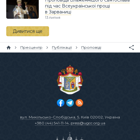
під час Всеукраїнської прощі
в Зарваниці
13 липня
Дивитися ще
Пресцентр
Публікації
Проповіді
вул. Микільсько-Слобідська, 5
, Київ 02002, Україна
+380 (44) 541-11-14
,
press@ugcc.org.ua