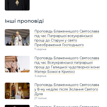
Інші проповіді
Проповідь Блаженнішого Святослава
під час Патріаршої всеукраїнської
прощі до Старуні у свято
Преображення Господнього
7 серпня
Проповідь Блаженнішого Святослава
під час Всеукраїнської патріаршої
прощі до Галицької чудотворної ікони
Матері Божої в Крилосі
3 серпня
Проповідь Блаженнішого Святослава
у 8-му неділю після Зіслання Святого
Духа
27 липня
Проповідь Блаженнішого Святослава