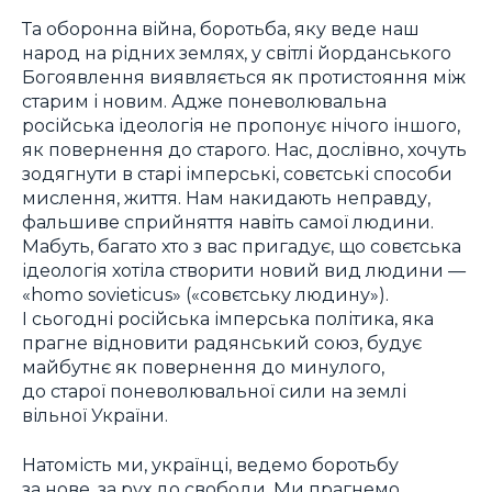
Та оборонна війна, боротьба, яку веде наш
народ на рідних землях, у світлі йорданського
Богоявлення виявляється як протистояння між
старим і новим. Адже поневолювальна
російська ідеологія не пропонує нічого іншого,
як повернення до старого. Нас, дослівно, хочуть
зодягнути в старі імперські, совєтські способи
мислення, життя. Нам накидають неправду,
фальшиве сприйняття навіть самої людини.
Мабуть, багато хто з вас пригадує, що совєтська
ідеологія хотіла створити новий вид людини —
«homo sovieticus» («совєтську людину»).
І сьогодні російська імперська політика, яка
прагне відновити радянський союз, будує
майбутнє як повернення до минулого,
до старої поневолювальної сили на землі
вільної України.
Натомість ми, українці, ведемо боротьбу
за нове, за рух до свободи. Ми прагнемо