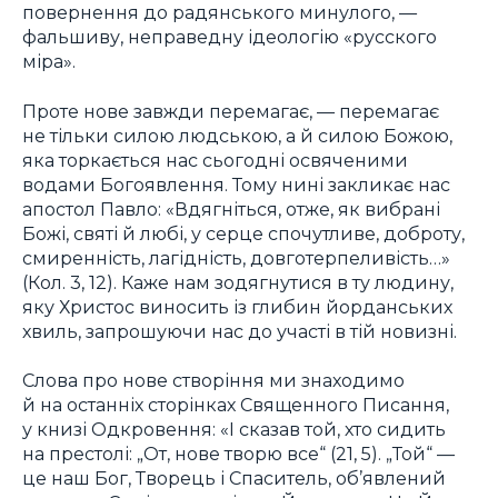
повернення до радянського минулого, —
фальшиву, неправедну ідеологію «русского
міра».
Проте нове завжди перемагає, — перемагає
не тільки силою людською, а й силою Божою,
яка торкається нас сьогодні освяченими
водами Богоявлення. Тому нині закликає нас
апостол Павло: «Вдягніться, отже, як вибрані
Божі, святі й любі, у серце спочутливе, доброту,
смиренність, лагідність, довготерпеливість…»
(Кол. 3, 12). Каже нам зодягнутися в ту людину,
яку Христос виносить із глибин йорданських
хвиль, запрошуючи нас до участі в тій новизні.
Слова про нове створіння ми знаходимо
й на останніх сторінках Священного Писання,
у книзі Одкровення: «І сказав той, хто сидить
на престолі: „От, нове творю все“ (21, 5). „Той“ —
це наш Бог, Творець і Спаситель, об’явлений