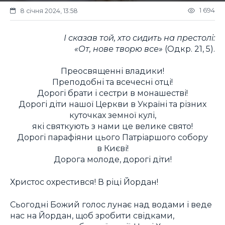
1 694
8 січня 2024, 13:58
І сказав той, хто сидить на престолі:
«От, нове творю все»
(Одкр. 21, 5).
Преосвященні владики!
Преподобні та всечесні отці!
Дорогі брати і сестри в монашестві!
Дорогі діти нашої Церкви в Україні та різних
куточках земної кулі,
які святкують з нами це велике свято!
Дорогі парафіяни цього Патріаршого собору
в Києві!
Дорога молоде, дорогі діти!
Христос охрестився! В ріці Йордан!
Сьогодні Божий голос лунає над водами і веде
нас на Йордан, щоб зробити свідками,