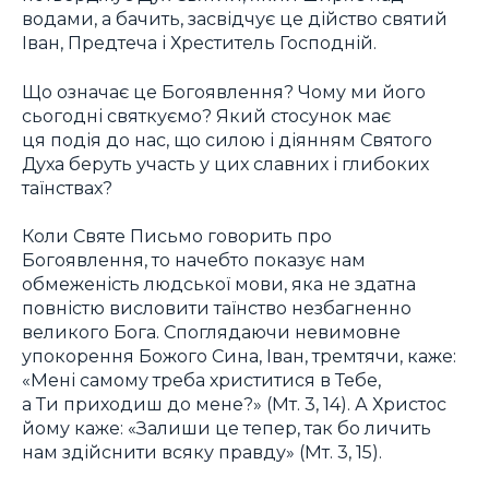
водами, а бачить, засвідчує це дійство святий
Іван, Предтеча і Хреститель Господній.
Що означає це Богоявлення? Чому ми його
сьогодні святкуємо? Який стосунок має
ця подія до нас, що силою і діянням Святого
Духа беруть участь у цих славних і глибоких
таїнствах?
Коли Святе Письмо говорить про
Богоявлення, то начебто показує нам
обмеженість людської мови, яка не здатна
повністю висловити таїнство незбагненно
великого Бога. Споглядаючи невимовне
упокорення Божого Сина, Іван, тремтячи, каже:
«Мені самому треба христитися в Тебе,
а Ти приходиш до мене?» (Мт. 3, 14). А Христос
йому каже: «Залиши це тепер, так бо личить
нам здійснити всяку правду» (Мт. 3, 15).