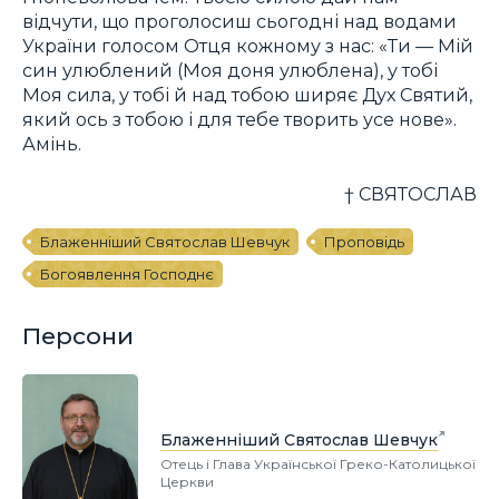
відчути, що проголосиш сьогодні над водами
України голосом Отця кожному з нас: «Ти — Мій
син улюблений (Моя доня улюблена), у тобі
Моя сила, у тобі й над тобою ширяє Дух Святий,
який ось з тобою і для тебе творить усе нове».
Амінь.
† СВЯТОСЛАВ
Блаженніший Святослав Шевчук
Проповідь
Богоявлення Господнє
Персони
Блаженніший Святослав Шевчук
Отець і Глава Української Греко-Католицької
Церкви