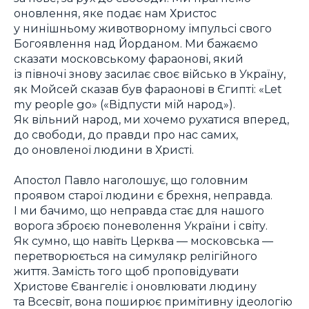
оновлення, яке подає нам Христос
у нинішньому животворному імпульсі свого
Богоявлення над Йорданом. Ми бажаємо
сказати московському фараонові, який
із півночі знову засилає своє військо в Україну,
як Мойсей сказав був фараонові в Єгипті: «Let
my people go» («Відпусти мій народ»).
Як вільний народ, ми хочемо рухатися вперед,
до свободи, до правди про нас самих,
до оновленої людини в Христі.
Апостол Павло наголошує, що головним
проявом старої людини є брехня, неправда.
І ми бачимо, що неправда стає для нашого
ворога зброєю поневолення України і світу.
Як сумно, що навіть Церква — московська —
перетворюється на симулякр релігійного
життя. Замість того щоб проповідувати
Христове Євангеліє і оновлювати людину
та Всесвіт, вона поширює примітивну ідеологію