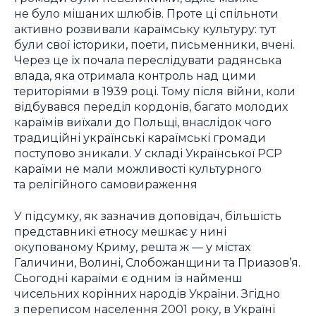
не було мішаних шлюбів. Проте ці спільноти
активно розвивали караїмську культуру: тут
були свої історики, поети, письменники, вчені.
Через це їх почала переслідувати радянська
влада, яка отримала контроль над цими
територіями в 1939 році. Тому після війни, коли
відбувався переділ кордонів, багато молодих
караїмів виїхали до Польщі, внаслідок чого
традиційні українські караїмські громади
поступово зникали. У складі Української РСР
караїми не мали можливості культурного
та релігійного самовираження
У підсумку, як зазначив доповідач, більшість
представникі етносу мешкає у нині
окупованому Криму, решта ж — у містах
Галичини, Волині, Слобожанщини та Приазов’я.
Сьогодні караїми є одним із найменш
чисельних корінних народів України. Згідно
з переписом населення 2001 року, в Україні