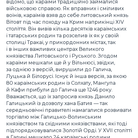
відомо, що караїми традиційно займалися
військовою справою. Як вправних і сміливих
воїнів, караїмів взяв до себе литовський князь
Вітовт під час походу на Крим наприкінці XIV
століття. Він вивів кілька десятків караїмських
і татарських родин та розселив їх як у своїй
столиці Тракаї, у прикордонних містах, так
і в інших важливих центрах Великого
князівства Литовського і Руського. Згодом
караїми мешкали ще й у Вільнюсі, звідки,
за однією з версій, вирушили до Галича,
Луцька й Білорусі. Існує й інша версія, за якою
80 караїмських родин із Солхату, Мангупа
й Кафи прибули до Галича ще 1246 року.
Вважається, що їх запросив князь Данило
Галицький із дозволу хана Батия — так
середньовічні правителі намагалися розвивати
торгівлю між Галицько-Волинським
князівством та східними князівствами, які тоді
підпорядковувалися Золотій Орді. У XVII столітті
в Галичі мешкало 24 караїмські родини.