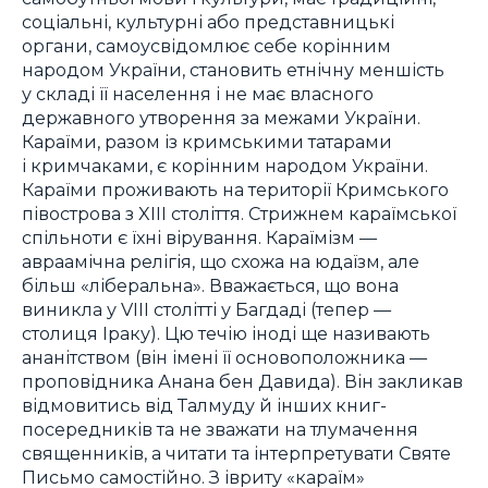
соціальні, культурні або представницькі
органи, самоусвідомлює себе корінним
народом України, становить етнічну меншість
у складі її населення і не має власного
державного утворення за межами України.
Караїми, разом із кримськими татарами
і кримчаками, є корінним народом України.
Караїми проживають на території Кримського
півострова з XIII століття. Стрижнем караїмської
спільноти є їхні вірування. Караїмізм —
авраамічна релігія, що схожа на юдаїзм, але
більш «ліберальна». Вважається, що вона
виникла у VIII столітті у Багдаді (тепер —
столиця Іраку). Цю течію іноді ще називають
ананітством (він імені її основоположника —
проповідника Анана бен Давида). Він закликав
відмовитись від Талмуду й інших книг-
посередників та не зважати на тлумачення
священників, а читати та інтерпретувати Святе
Письмо самостійно. З івриту «караїм»