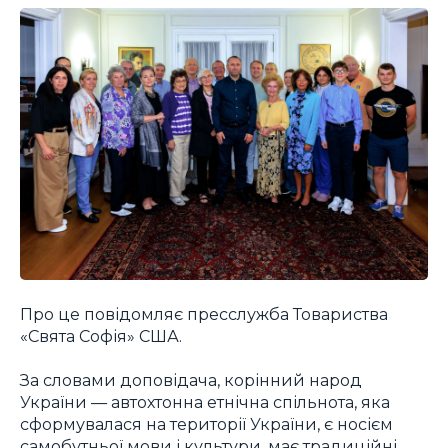
Про це повідомляє пресслужба Товариства
«Свята Софія» США.
За словами доповідача, корінний народ
України — автохтонна етнічна спільнота, яка
сформувалася на території України, є носієм
самобутньої мови і культури, має традиційні,