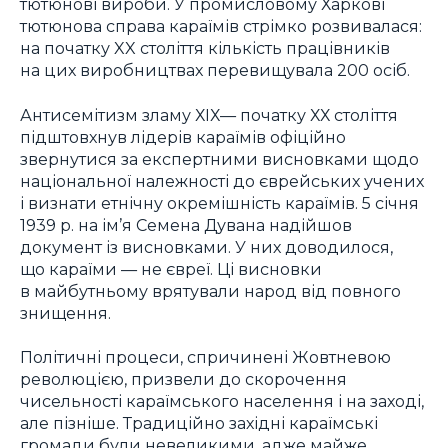
тютюнові вироби. У промисловому Харкові
тютюнова справа караїмів стрімко розвивалася:
на початку XX століття кількість працівників
на цих виробництвах перевищувала 200 осіб.
Антисемітизм зламу ХІХ— початку ХХ століття
підштовхнув лідерів караїмів офіційно
звернутися за експертними висновками щодо
національної належності до єврейських учених
і визнати етнічну окремішність караїмів. 5 січня
1939 р. на ім’я Семена Дувана надійшов
документ із висновками. У них доводилося,
що караїми — не євреї. Ці висновки
в майбутньому врятували народ від повного
знищення.
Політичні процеси, спричинені Жовтневою
революцією, призвели до скорочення
чисельності караїмського населення і на заході,
але пізніше. Традиційно західні караїмські
громади були невеликими, адже майже