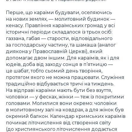
Перше, що караїми будували, оселяючись
на нових землях, — молитовний будинок —
кенасу. Правління караїмських громад у всі
історичні періоди складалося із трьох осіб:
газзана, габая — старости, відповідального
за господарську частину, та шамаша (аналог
диякона у Православній Церкві), який
допомагає двом іншим. Для караїмів, як і для
юдеїв, доба від заходу сонця в п’ятницю —
це шабат, тобто сьомий день творіння,
протягом якого не можна працювати. Служіння
традиційно відбувається тричі на тиждень.
На відправі караїми мають бути без взуття,
чоловіки — у фесках, жінки — теж із покритими
головами. Молилися вони окремо: чоловіки
в молитовному залі на ковдрах, а для жінок був
окремий балкон. Календар кримських караїмів
починає літочислення від створення світу
(до християнського літочислення додається