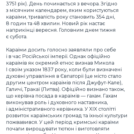
3751 рік). День починається з вечора. Згідно
з місячним календарем, яким користуються
караїми, тривалість року становить 354 дні,
8 годин та 48 хвилин. Новий рік настає
наприкінці вересня. Головним днем тижня
є субота.
Караїми досить голосно заявляли про себе
і в час Російської імперії. Однак офіційно
караїмів як окремий етнос визнав Микола
I своїм указом 1837 року, коли були визначені
духовні управління в Євпаторії (це місто стало
другим центром караїмів після Джуфут-Кале),
Галичі, Тракаї (Литва). Офіційно визнано також,
що керівна посада в караїмів — гахам. Гахам
виконував роль і духовного наставника,
і адміністративного керівника. У XIX столітті
розвиток караїмських громад та їхньої культури
пожвавився. У цей період кримські караїми
почали вирощувати тютюн і виготовляти