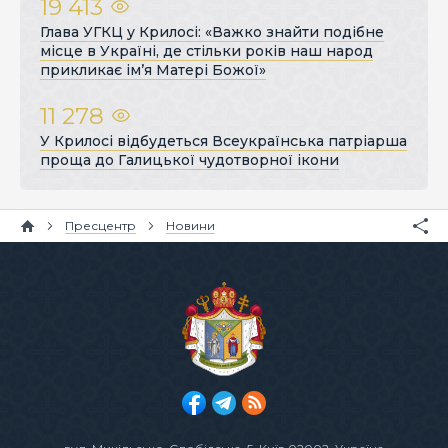
19 413
Глава УГКЦ у Крилосі: «Важко знайти подібне
місце в Україні, де стільки років наш народ
прикликає ім’я Матері Божої»
11 278
У Крилосі відбудеться Всеукраїнська патріарша
проща до Галицької чудотворної ікони
Пресцентр
Новини