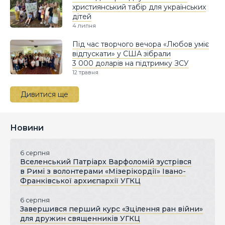
християнський табір для українських
дітей
4 липня
Під час творчого вечора «Любов уміє
відпускати» у США зібрали
3 000 доларів на підтримку ЗСУ
12 травня
Дивитися ще
Новини
6 серпня
Вселенський Патріарх Варфоломій зустрівся
в Римі з волонтерами «Мізерікордії» Івано-
Франківської архиєпархії УГКЦ
6 серпня
Завершився перший курс «Зцілення ран війни»
для дружин священників УГКЦ