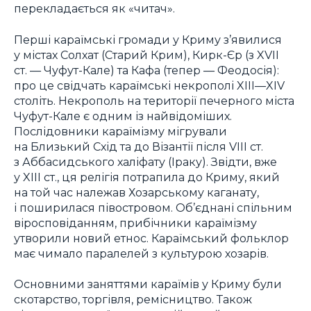
перекладається як «читач».
Перші караїмські громади у Криму з’явилися
у містах Солхат (Старий Крим), Кирк-Єр (з XVII
ст. — Чуфут-Кале) та Кафа (тепер — Феодосія):
про це свідчать караїмські некрополі XIII—XIV
століть. Некрополь на території печерного міста
Чуфут-Кале є одним із найвідоміших.
Послідовники караїмізму мігрували
на Близький Схід та до Візантії після VIII ст.
з Аббасидського халіфату (Іраку). Звідти, вже
у XIII ст., ця релігія потрапила до Криму, який
на той час належав Хозарському каганату,
і поширилася півостровом. Об’єднані спільним
віросповіданням, прибічники караїмізму
утворили новий етнос. Караїмський фольклор
має чимало паралелей з культурою хозарів.
Основними заняттями караїмів у Криму були
скотарство, торгівля, ремісництво. Також