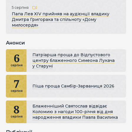
5 серпня
Папа Лев XIV прийняв на аудієнції владику
Дмитра Григорака та спільноту «Дому
милосердя»
Анонси
6
Патріарша проща до Відпустового
центру блаженного Симеона Лукача
у Старуні
серпня
7
Піша проща Самбір-Зарваниця 2026
серпня
8
Блаженніший Святослав відвідає
Коломию з нагоди 100-річчя від дня
народження владики Павла Василика
серпня