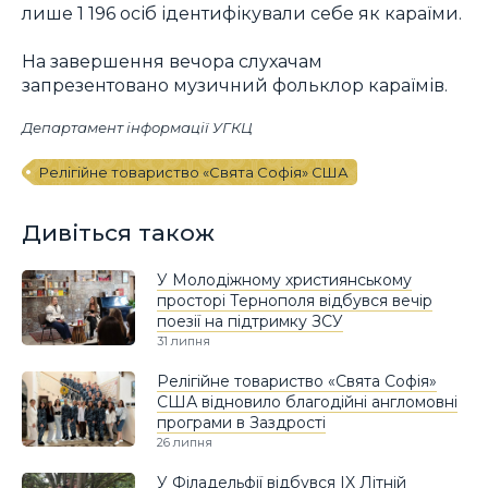
лише 1 196 осіб ідентифікували себе як караїми.
На завершення вечора слухачам
запрезентовано музичний фольклор караїмів.
Департамент інформації УГКЦ
Релігійне товариство «Свята Софія» США
Дивіться також
У Молодіжному християнському
просторі Тернополя відбувся вечір
поезії на підтримку ЗСУ
31 липня
Релігійне товариство «Свята Софія»
США відновило благодійні англомовні
програми в Заздрості
26 липня
У Філадельфії відбувся IX Літній