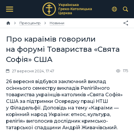
Пресцентр
Новини
Про караїмів говорили
на форумі Товариства «Свята
Софія» США
175
27 вересня 2024, 17:47
26 вересня відбувся заключний виклад
осіннього семестру викладів Релігійного
товариства українців-католиків «Свята Софія»
США за підтримки Осередку праці НТШ
у Філадельфії. Доповідь на тему «Караїми —
корінний народ України: етнос, культура,
релігія» виголосив дослідник кримсько-
татарської спадщини Андрій Живачівський.