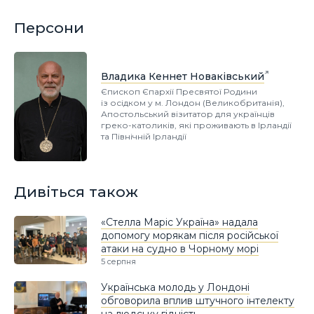
Персони
Владика Кеннет Новаківський
Єпископ Єпархії Пресвятої Родини
із осідком у м. Лондон (Великобританія),
Апостольський візитатор для українців
греко-католиків, які проживають в Ірландії
та Північній Ірландії
Дивіться також
«Стелла Маріс Україна» надала
допомогу морякам після російської
атаки на судно в Чорному морі
5 серпня
Українська молодь у Лондоні
обговорила вплив штучного інтелекту
на людську гідність