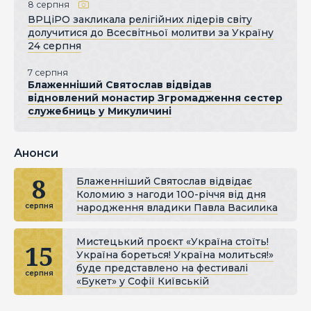
8 серпня
ВРЦіРО закликала релігійних лідерів світу
долучитися до Всесвітньої молитви за Україну
24 серпня
7 серпня
Блаженніший Святослав відвідав
відновлений монастир Згромадження сестер
служебниць у Микуличині
Анонси
8
Блаженніший Святослав відвідає
Коломию з нагоди 100-річчя від дня
народження владики Павла Василика
серпня
Мистецький проєкт «Україна стоїть!
15
Україна бореться! Україна молиться!»
буде представлено на фестивалі
серпня
«Букет» у Софії Київській