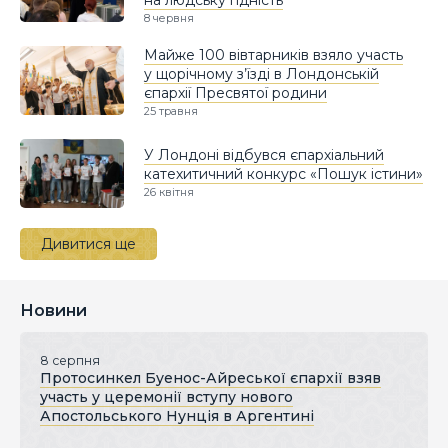
8 червня
Майже 100 вівтарників взяло участь
у щорічному з’їзді в Лондонській
єпархії Пресвятої родини
25 травня
У Лондоні відбувся єпархіальний
катехитичний конкурс «Пошук істини»
26 квітня
Дивитися ще
Новини
8 серпня
Протосинкел Буенос-Айреської єпархії взяв
участь у церемонії вступу нового
Апостольського Нунція в Аргентині