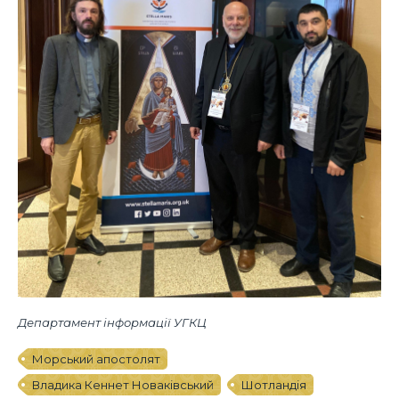
Департамент інформації УГКЦ
Морський апостолят
Владика Кеннет Новаківський
Шотландія