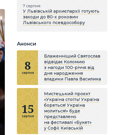
7 серпня
У Львівській архиєпархії готують
заходи до 80-х роковин
Львівського псевдособору
Анонси
Блаженніший Святослав
8
відвідає Коломию
з нагоди 100-річчя від
дня народження
серпня
владики Павла Василика
Мистецький проєкт
«Україна стоїть! Україна
15
бореться! Україна
молиться!» буде
представлено
серпня
на фестивалі «Букет»
у Софії Київській