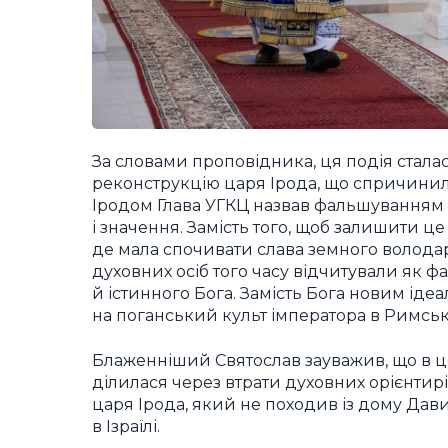
За словами проповідника, ця подія стала
реконструкцію царя Ірода, що спричинило
Іродом Глава УГКЦ назвав фальшуванням с
і значення. Замість того, щоб залишити це
де мала спочивати слава земного володаря
духовних осіб того часу відчитували як
й істинного Бога. Замість Бога новим іде
на поганський культ імператора в Римські
Блаженніший Святослав зауважив, що в цей
ділилася через втрати духовних орієнтир
царя Ірода, який не походив із дому Дав
в Ізраїлі.