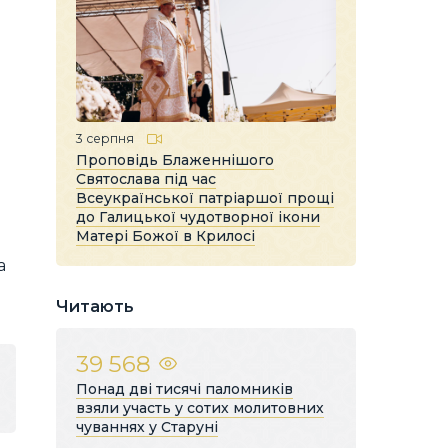
3 серпня
Проповідь Блаженнішого
Святослава під час
Всеукраїнської патріаршої прощі
до Галицької чудотворної ікони
Матері Божої в Крилосі
а
Читають
39 568
Понад дві тисячі паломників
взяли участь у сотих молитовних
чуваннях у Старуні