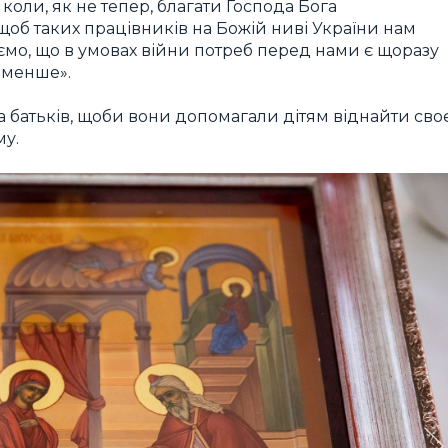
оли, як не тепер, благати Господа Бога
щоб таких працівників на Божій ниві України нам
аємо, що в умовах війни потреб перед нами є щоразу
у менше».
а батьків, щоби вони допомагали дітям віднайти сво
му.