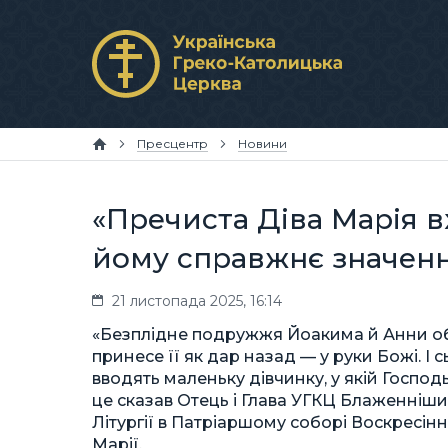
Пресцентр
Новини
«Пречиста Діва Марія 
йому справжнє значен
21 листопада 2025, 16:14
«Безплідне подружжя Йоакима й Анни обі
принесе її як дар назад — у руки Божі. І
вводять маленьку дівчинку, у якій Господ
це сказав Отець і Глава УГКЦ Блаженніш
Літургії в Патріаршому соборі Воскресін
Марії.