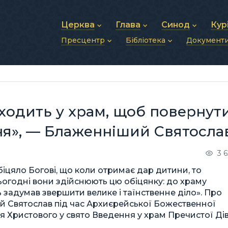
Церква
Глава
Синод
Кур
Пресцентр
Бібліотека
Документ
Про УГКЦ
Блаженніший Святослав
Синод Єпископів
Душп
Історія УГКЦ
Біографія
Архиєрейський Си
Фіна
Новини
Святе Письмо
Структура УГКЦ
Фотографії
Митрополичі Сино
Зв’яз
Анонси
Богослужіння
Майбутнє УГКЦ
Щоденні відеозвернення
Єпископи
Адмі
Публікації
Молитви
Інші 
Історії
Подкасти
входить у храм, щоб повернут
Фото та відео
Архів новин (2013–2022)
ня», — Блаженніший Святосла
3 
цяло Богові, що коли отримає дар дитини, то
 сьогодні вони здійснюють цю обіцянку: до храму
ь задумав звершити велике і таїнственне діло». Про
ий Святослав під час Архиєрейської Божественної
ня Христового у свято Введення у храм Пречистої Ді