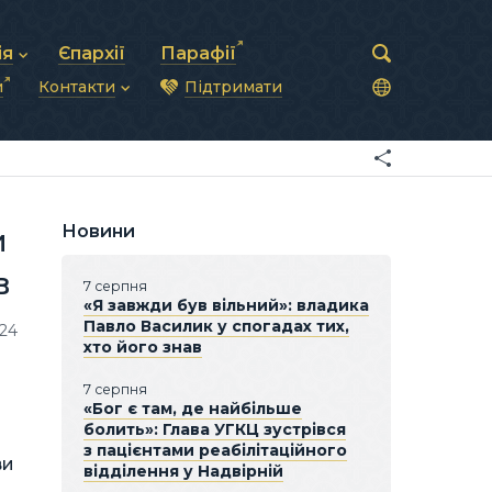
ія
Єпархії
Парафії
и
Контакти
Підтримати
астирська рада
нод
нсово-господарська діяльність
Загальна інформація
ди
ки та комунікації
Глава УГКЦ
ністративні питання
Синоди Єпископів
підрозділи
Трибунал
Патріарша курія
Новини
и
Єпархії та екзархати
в
7 серпня
«Я завжди був вільний»: владика
Павло Василик у спогадах тих,
624
хто його знав
7 серпня
«Бог є там, де найбільше
болить»: Глава УГКЦ зустрівся
з пацієнтами реабілітаційного
ви
відділення у Надвірній