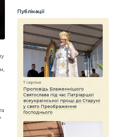
Публікації
му
м,
7 серпня
Проповідь Блаженнішого
Святослава під час Патріаршої
всеукраїнської прощі до Старуні
у свято Преображення
та
Господнього
ь