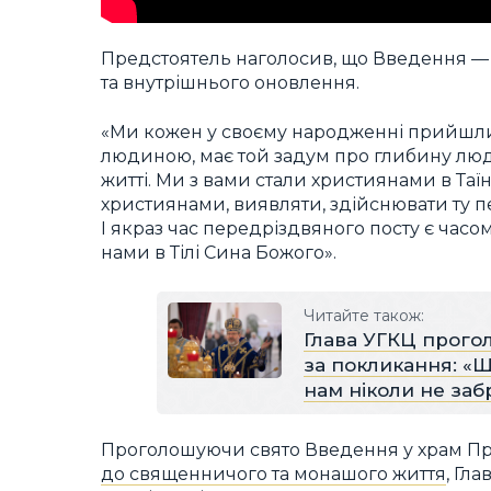
Предстоятель наголосив, що Введення — 
та внутрішнього оновлення.
«Ми кожен у своєму народженні прийшли н
людиною, має той задум про глибину людс
житті. Ми з вами стали християнами в Та
християнами, виявляти, здійснювати ту п
І якраз час передріздвяного посту є часом
нами в Тілі Сина Божого».
Читайте також:
Глава УГКЦ прого
за покликання: «Щ
нам ніколи не заб
Проголошуючи свято Введення у храм Пр
до священничого та монашого життя
, Гл