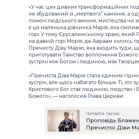
«У час цих дивних трансформаційних под
не збудований із „мертвого“ каміння, а 
помочі людського вміння, мистецтва чи зн
є ця маленька дівчинка Марія, яка сміли
горі. У тому Єрусалимському храмі, який 
на давній горі Морія, де Авраам колись п
Пречисту Діву Марію, яка входить туди,
приготувати Таїнство воплочення Божого 
зустрічі між Богом і людиною, між Творце
«Пречиста Діва Марія стала єдиним гідним
зустріч, але щось набагато більше. Ті, хто 
Христового Бог стає людиною, людство і 
Божого», — наголосив Глава Церкви.
Читайте також:
Проповідь Блажен
Пречистої Діви Ма