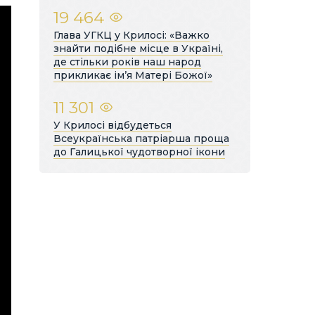
19 464
Глава УГКЦ у Крилосі: «Важко
знайти подібне місце в Україні,
де стільки років наш народ
прикликає ім’я Матері Божої»
11 301
У Крилосі відбудеться
Всеукраїнська патріарша проща
до Галицької чудотворної ікони