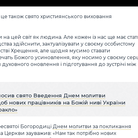
це також свято християнського виховання
а цей світ як людина. Але кожен із нас ще має стат
тва здійснити, зактуалізувати у своєму особистому
їнстві Хрещення, але щодня мусимо ставати
ечать Божого усиновлення, яку носимо у своєму серц
 духовного оновлення і підготування до зустрічі між
лосив свято Введення Днем молитви
об нових працівників на Божій ниві України
ракло»
есвятої Богородиці
Днем молитви за покликання
ава Церкви зауважив: «Нам так потрібно нових