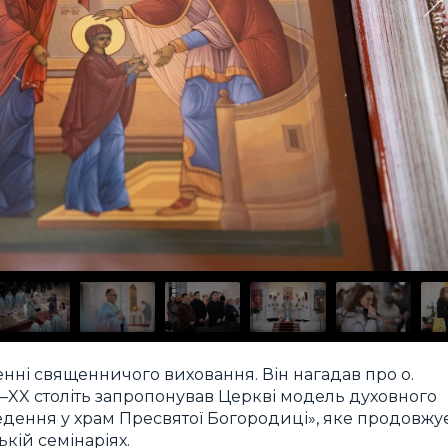
нні священничого виховання. Він нагадав про о.
—XX століть запропонував Церкві модель духовного
дення у храм Пресвятої Богородиці», яке продовжу
ькій семінаріях.