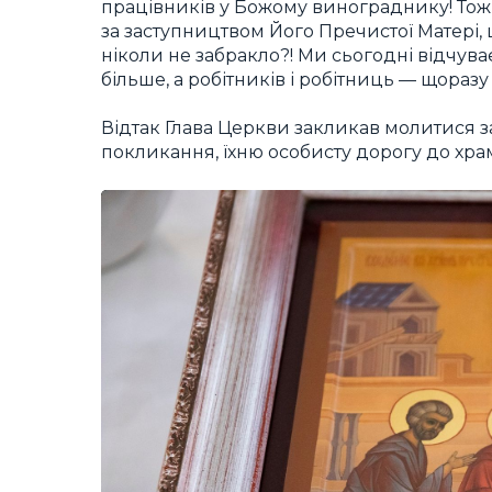
працівників у Божому винограднику! Тож к
за заступництвом Його Пречистої Матері, 
ніколи не забракло?! Ми сьогодні відчув
більше, а робітників і робітниць — щораз
Відтак Глава Церкви закликав молитися з
покликання, їхню особисту дорогу до хра