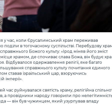
ся у час, коли Єрусалимський храм переживав
 поділи в тогочасному суспільстві. Перебудову хра
правжнього Божого культу: «Ірод міняв його зміст
 місце храмом, де спочиває слава Божа, він будує хра
. Відбувалося одержавлення релігії, яке багато
 фальшування справжнього культу почитання єдиного
алом ставав ізраїльський цар, взоруючись
й імперії».
 час руйнувалася святість храму, релігійна спільно
ів, а провідники народу говорили про нелегітимніст
ида — він був чужинцем, який узурпував владу