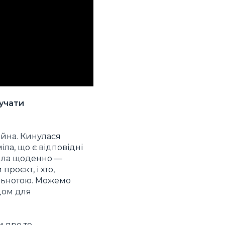
лучати
ійна. Кинулася
ла, що є відповідні
била щоденно —
роєкт, і хто,
ільнотою. Можемо
дом для
 про те,