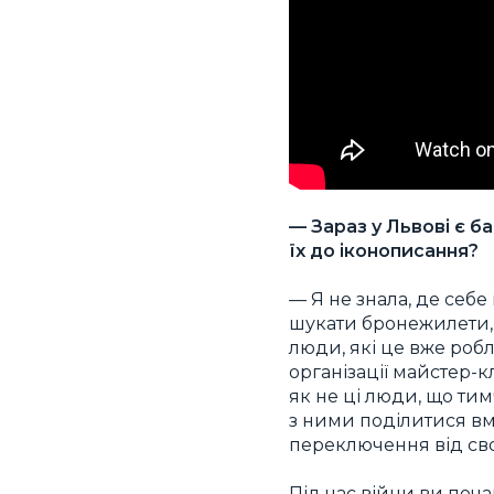
— Зараз у Львові є б
їх до іконописання?
— Я не знала, де себ
шукати бронежилети, 
люди, які це вже роб
організації майстер-к
як не ці люди, що ти
з ними поділитися вм
переключення від сво
Під час війни ви поч