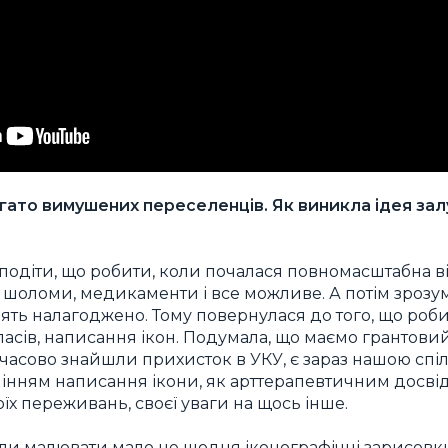
агато вимушених переселенців. Як виникла ідея за
е подіти, що робити, коли почалася повномасштабна в
шоломи, медикаменти і все можливе. А потім зрозумі
лять налагоджено. Тому повернулася до того, що ро
ласів, написання ікон. Подумала, що маємо грантовий п
мчасово знайшли прихисток в УКУ, є зараз нашою сп
інням написання ікони, як арттерапевтичним досві
їх переживань, своєї уваги на щось інше.
али малювати мало не щодня іконографічні зарисовки