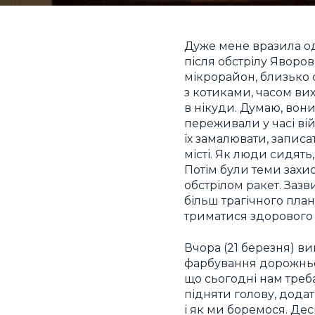
Дуже мене вразила одн
після обстрілу Яворов
мікрорайон, близько 
з котиками, часом вих
в нікуди. Думаю, вони 
переживали у часі вій
їх замалювати, записа
місті. Як люди сидят
Потім були теми захи
обстрілом ракет. Зазви
більш трагічного пла
триматися здорового 
Вчора (21 березня) 
фарбування дорожнього
що сьогодні нам треба
підняти голову, додат
і як ми боремося. Дес