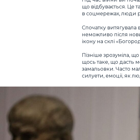
що відбувається. Це т
в соцмережах, люди р
Спочатку витягувала 
неможливо після новин
ікону на склі «Богоро
Пізніше зрозуміла, що
щось таке, що дасть 
замальовки. Часто ма
силуети, емоції, як л