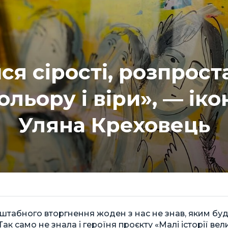
ся сірості, розпроста
ольору і віри», — ік
Уляна Креховець
штабного вторгнення жоден з нас не знав, яким бу
ак само не знала і героїня проєкту «Малі історії вел