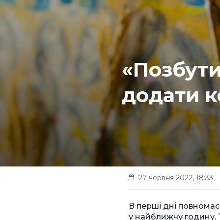
«Позбути
додати к
27 червня 2022, 18:33
В перші дні повномас
у найближчу годину. Т