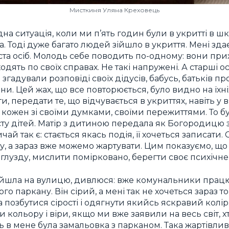
Мисткиня Уляна Креховець
а ситуація, коли ми п’ять годин були в укритті в шк
а. Тоді дуже багато людей зійшло в укриття. Мені зда
ста осіб. Молодь себе поводить по-одному: вони при
одять по своїх справах. Не такі напружені. А старші 
згадували розповіді своїх дідусів, бабусь, батьків пр
ни. Цей жах, що все повторюється, було видно на їхні
ти, передати те, що відчувається в укриттях, навіть 
ь, кожен зі своїми думками, своїми пережиттями. То
сту дітей. Матір з дитиною передала як Богородицю 
чай так є: стається якась подія, її хочеться записати
ну, а зараз вже можемо жартувати. Цим показуємо, щ
глузду, мислити помірковано, берегти своє психічне 
вийшла на вулицю, дивлюся: вже комунальники прац
 паркану. Він сірий, а мені так не хочеться зараз тої
 позбутися сірості і одягнути якийсь яскравий колір.
и кольору і віри, якщо ми вже заявили на весь світ, х
ь в мене була замальовка з парканом. Така жартівли