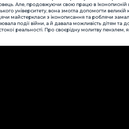
овець. Але, продовжуючи свою працю в Іконописній
ького університету, вона змогла допомогти великій 
ячи майстеркласи з іконописання та роблячи замаль
лювала події війни, а й давала можливість дітям т
окої реальності. Про своєрідну молитву пензлем, як 