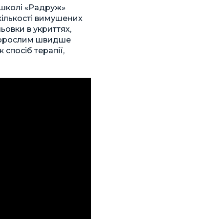
 школі «Радруж»
кількості вимушених
овки в укриттях,
а дорослим швидше
спосіб терапії,