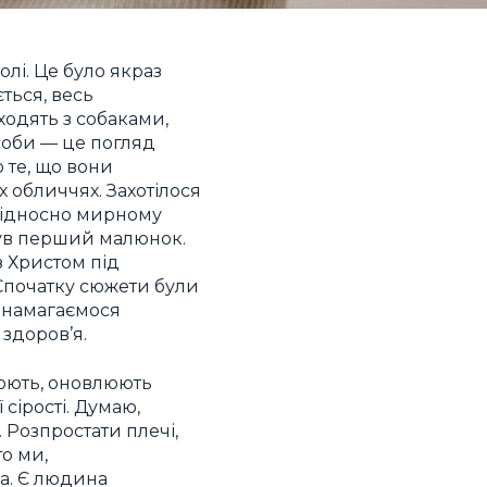
олі. Це було якраз
ється, весь
ходять з собаками,
особи — це погляд
о те, що вони
х обличчях. Захотілося
у відносно мирному
 був перший малюнок.
з Христом під
. Спочатку сюжети були
о намагаємося
здоров’я.
юють, оновлюють
 сірості. Думаю,
 Розпростати плечі,
то ми,
ва. Є людина