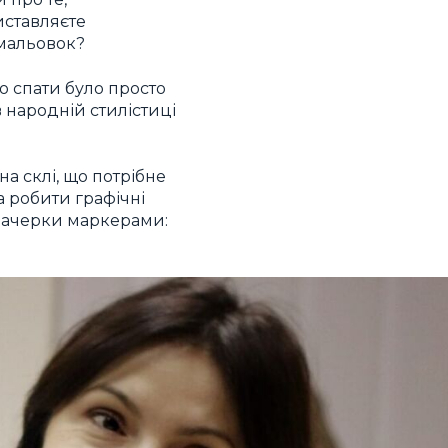
виставляєте
амальовок?
о спати було просто
 народній стилістиці
на склі, що потрібне
а робити графічні
 начерки маркерами: