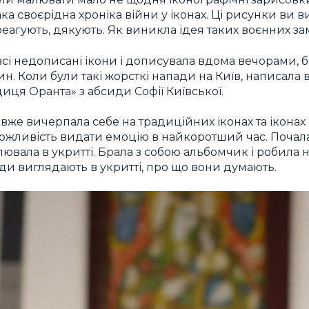
ака своєрідна хроніка війни у іконах. Ці рисунки ви 
еагують, дякують. Як виникла ідея таких воєнних з
всі недописані ікони і дописувала вдома вечорами, б
. Коли були такі жорсткі напади на Київ, написала в
диця Оранта» з абсиди Софії Київської.
 вже вичерпала себе на традиційних іконах та іконах 
можливість видати емоцію в найкоротший час. Почал
лювала в укритті. Брала з собою альбомчик і робила
юди виглядають в укритті, про що вони думають.