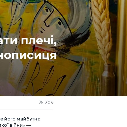
ти плечі,
онописиця
306
де його майбутнє
икої війни» —