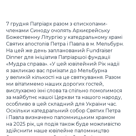
7 грудня Патріарх разом з єпископами-
членами Синоду очолять Архиєрейську
Божественну Літургію у катедральному храмі
Святих апостолів Петра і Павла в м. Мельбурн.
На цей же день запланований Fundraiser
Dinner для ініціатив Патріаршої фундації
«Мудра справа». «У цей ювілейний Рік надії
я закликаю вас приїхати до Мельбурна
у великій кількості на це святкування. Разом
ми вітатимемо наших дорогих гостей,
вислухаємо їхні слова та спільно помолимося
за майбутнє нашої Церкви та нашого народу,
особливо в цей складний для України час.
Оскільки катедральний собор Святих Петра
і Павла визначено паломницьким храмом
на 2025 рік, ця подія також буде можливістю
здійснити наше ювілейне паломництво