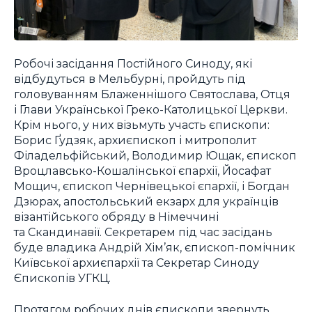
Робочі засідання Постійного Синоду, які
відбудуться в Мельбурні, пройдуть під
головуванням Блаженнішого Святослава, Отця
і Глави Української Греко-Католицької Церкви.
Крім нього, у них візьмуть участь єпископи:
Борис Ґудзяк, архиєпископ і митрополит
Філадельфійський, Володимир Ющак, єпископ
Вроцлавсько-Кошалінської єпархії, Йосафат
Мощич, єпископ Чернівецької єпархії, і Богдан
Дзюрах, апостольський екзарх для українців
візантійського обряду в Німеччині
та Скандинавії. Секретарем під час засідань
буде владика Андрій Хім’як, єпископ-помічник
Київської архиєпархії та Секретар Синоду
Єпископів УГКЦ.
Протягом робочих днів єпископи звернуть