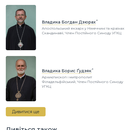
Владика Богдан Дзюрах
Апостольський екзарх у Німеччині та країнах
Скандинавії, Член Постійного Синоду УГКЦ
Владика Борис Ґудзяк
Архиєпископ і митрополит
Філадельфійський, Член Постійного Синоду
УГКЦ
Дивитися ще
Дивіться також