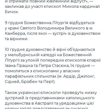
й отримати повний ювілейний відпуст», —
закликав до участі єпископ Микола кардинал
Бичок.
9 грудня Божественна Літургія відбудеться
у храмі Святого Володимира Великого в м.
Канберра, після якої — зустріч із духовенством
та вірними.
10 грудня духовенство й вірні об’єднаються
у мельбурнській катедрі на Божественній
Літургії за упокій попередніх єпископів єпархії
Івана Прашка та Петра Стасюка, 14 грудня —
помоляться з єпископами у власних
парафіяльних спільнотах (м. Ардір, Джілонг,
Сідней, Брізбен та Перт).
Також українські єпископи проведуть низку
зустрічей із представниками католицького
духовенства в Австралії та урядовцями цієї
країни задля представлення їм сучасної