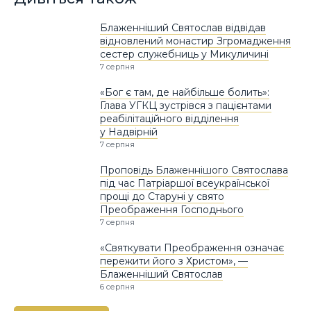
Блаженніший Святослав відвідав
відновлений монастир Згромадження
сестер служебниць у Микуличині
7 серпня
«Бог є там, де найбільше болить»:
Глава УГКЦ зустрівся з пацієнтами
реабілітаційного відділення
у Надвірній
7 серпня
Проповідь Блаженнішого Святослава
під час Патріаршої всеукраїнської
прощі до Старуні у свято
Преображення Господнього
7 серпня
«Святкувати Преображення означає
пережити його з Христом», —
Блаженніший Святослав
6 серпня