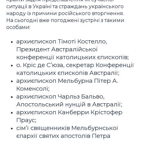
ситуації в Україні та страждань українського
народу із причини російського вторгнення.
На сьогодні вже погоджені зустрічі з такими
особами:
архиєпископ Тімоті Костелло,
Президент Австралійської
конференції католицьких єпископів;
о. Кріс де С’юза, секретар Конференції
католицьких єпископів Австралії;
архиєпископ Мельбурна Пітер А.
Коменсолі;
архиєпископ Чарльз Бальво,
Апостольський нунцій в Австралії;
архиєпископ Канберри Крістофер
Праус;
сім’ї священників Мельбурнської
єпархії святих апостолів Петра