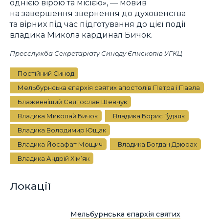
однією вірою та місією», — мовив
на завершення звернення до духовенства
та вірних під час підготування до цієї події
владика Микола кардинал Бичок.
Пресслужба Секретаріату Синоду Єпископів УГКЦ
Постійний Синод
Мельбурнська єпархія святих апостолів Петра і Павла
Блаженніший Святослав Шевчук
Владика Миколай Бичок
Владика Борис Ґудзяк
Владика Володимир Ющак
Владика Йосафат Мощич
Владика Богдан Дзюрах
Владика Андрій Хім’як
Локації
Мельбурнська єпархія святих