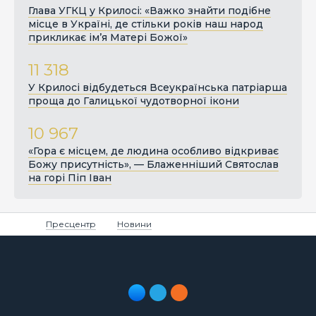
Глава УГКЦ у Крилосі: «Важко знайти подібне
місце в Україні, де стільки років наш народ
прикликає ім’я Матері Божої»
11 318
У Крилосі відбудеться Всеукраїнська патріарша
проща до Галицької чудотворної ікони
10 967
«Гора є місцем, де людина особливо відкриває
Божу присутність», — Блаженніший Святослав
на горі Піп Іван
Пресцентр
Новини