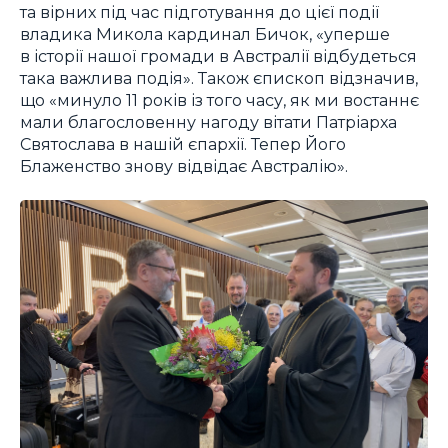
та вірних під час підготування до цієї події
владика Микола кардинал Бичок, «уперше
в історії нашої громади в Австралії відбудеться
така важлива подія». Також єпископ відзначив,
що «минуло 11 років із того часу, як ми востаннє
мали благословенну нагоду вітати Патріарха
Святослава в нашій єпархії. Тепер Його
Блаженство знову відвідає Австралію».