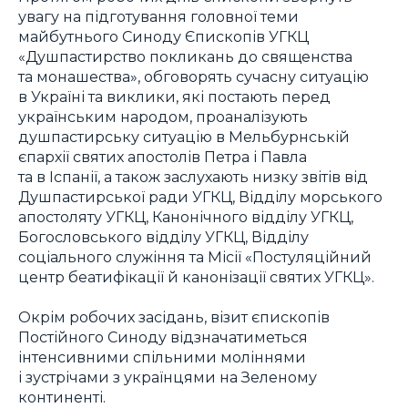
увагу на підготування головної теми
майбутнього Синоду Єпископів УГКЦ
«Душпастирство покликань до священства
та монашества», обговорять сучасну ситуацію
в Україні та виклики, які постають перед
українським народом, проаналізують
душпастирську ситуацію в Мельбурнській
єпархії святих апостолів Петра і Павла
та в Іспанії, а також заслухають низку звітів від
Душпастирської ради УГКЦ, Відділу морського
апостоляту УГКЦ, Канонічного відділу УГКЦ,
Богословського відділу УГКЦ, Відділу
соціального служіння та Місії «Постуляційний
центр беатифікації й канонізації святих УГКЦ».
Окрім робочих засідань, візит єпископів
Постійного Синоду відзначатиметься
інтенсивними спільними моліннями
і зустрічами з українцями на Зеленому
континенті.