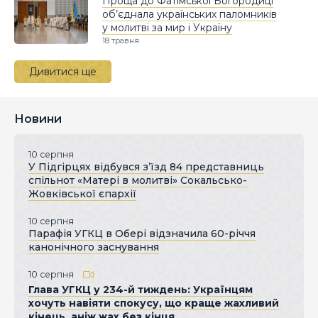
Проща до Фатімської Богородиці
об’єднала українських паломників
у молитві за мир і Україну
18 травня
Дивитися ще
Новини
10 серпня
У Підгірцях відбувся з’їзд 84 представниць
спільнот «Матері в молитві» Сокальсько-
Жовківської єпархії
10 серпня
Парафія УГКЦ в Обері відзначила 60-річчя
канонічного заснування
10 серпня
Глава УГКЦ у 234-й тиждень: Українцям
хочуть навіяти спокусу, що краще жахливий
кінець, аніж жах без кінця