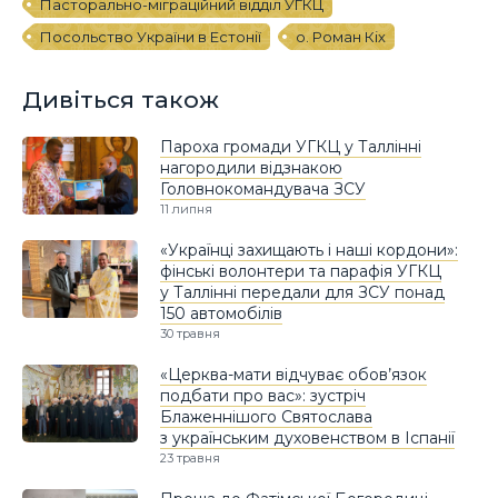
Пасторально-міграційний відділ УГКЦ
Посольство України в Естонії
о. Роман Кіх
Дивіться також
Пароха громади УГКЦ у Таллінні
нагородили відзнакою
Головнокомандувача ЗСУ
11 липня
«Українці захищають і наші кордони»:
фінські волонтери та парафія УГКЦ
у Таллінні передали для ЗСУ понад
150 автомобілів
30 травня
«Церква-мати відчуває обов’язок
подбати про вас»: зустріч
Блаженнішого Святослава
з українським духовенством в Іспанії
23 травня