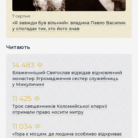
7 серпня
«Я завжди був вільний»: владика Павло Василик
у спогадах тих, хто його знав
Читають
14 483
Блаженніший Святослав відвідав відновлений
монастир Згромадження сестер служебниць
у Микуличині
11 425
Троє священників Коломийської єпархії
отримали право носити митру
11 034
«Гора є місцем, де людина особливо відкриває