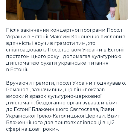
Після закінчення концертної програми Посол
України в Естонії Максим Кононенко висловив
вдячність і вручив грамоти тим, хто
співпрацював із Посольством України в Естонії
протягом цього року і допомагав культурною
дипломатією рухати українське питання
в Естонії.
Вручаючи грамоти, посол України подякував о.
Романові, зазначивши, що він «показав
високий зразок культурно-церковної
дипломатії, бездоганно організувавши візит
до Естонії Блаженнішого Святослава, Глави
Української Греко-Католицької Церкви. Візит
Блаженнішого дав поштовх співпраці в цій
сфері на довгі роки».