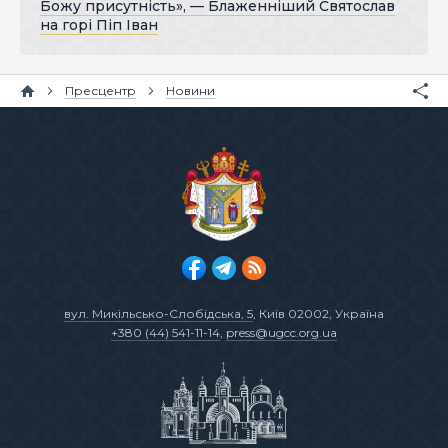
Божу присутність», — Блаженніший Святослав
на горі Піп Іван
Пресцентр
Новини
вул. Микільсько-Слобідська, 5
, Київ 02002, Україна
+380 (44) 541-11-14
,
press@ugcc.org.ua