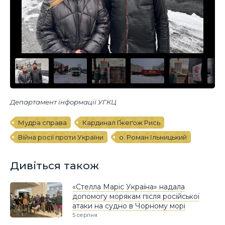
Департамент інформації УГКЦ
Мудра справа
Кардинал Ґжеґож Рись
Війна росії проти України
о. Роман Ільницький
Дивіться також
«Стелла Маріс Україна» надала
допомогу морякам після російської
атаки на судно в Чорному морі
5 серпня