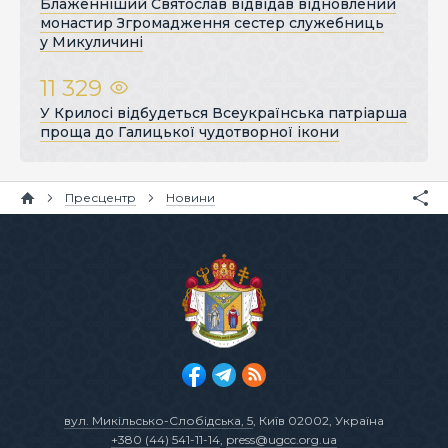
Блаженніший Святослав відвідав відновлений
монастир Згромадження сестер служебниць
у Микуличині
11 329
У Крилосі відбудеться Всеукраїнська патріарша
проща до Галицької чудотворної ікони
Пресцентр
Новини
вул. Микільсько-Слобідська, 5
, Київ 02002, Україна
+380 (44) 541-11-14
,
press@ugcc.org.ua