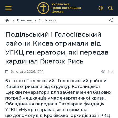
Пресцентр
Новини
Подільський і Голосіївський
райони Києва отримали від
УГКЦ генератори, які передав
кардинал Ґжеґож Рись
310
6 лютого 2026, 17:14
6 лютого Подільський і Голосіївський райони
Києва отримали від структур Католицької
Церкви генератори для забезпечення базових
потреб мешканців у час енергетичної кризи.
Обладнання передала Патріарша фундація
УГКЦ «Мудра справа», яка отримала
цю допомогу від Краківської архидієцезії РКЦ