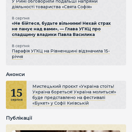
У Римі обговорили подальші напрями
діяльності товариства «Свята Софія»
8 серпня
«Не бійтеся, будьте вільними! Нехай страх
не панує над вами», — Глава УГКЦ про
спадщину владики Павла Василика
8 серпня
Парафія УГКЦ на Рівненщині відзначила 15-
річчя
Анонси
Мистецький проєкт «Україна стоїть!
15
Україна бореться! Україна молиться!»
буде представлено на фестивалі
серпня
«Букет» у Софії Київській
Публікації