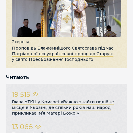
7 серпня
Проповідь Блаженнішого Святослава під час
Патріаршої всеукраїнської прощі до Старуні
у свято Преображення Господнього
Читають
19 515
Глава УГКЦ у Крилосі: «Важко знайти подібне
місце в Україні, де стільки років наш народ
прикликає ім’я Матері Божої»
13 068