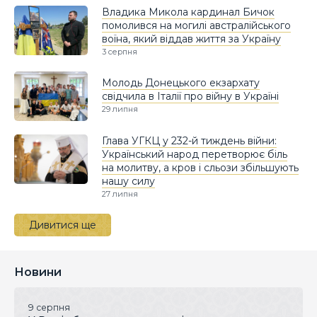
Владика Микола кардинал Бичок
помолився на могилі австралійського
воїна, який віддав життя за Україну
3 серпня
Молодь Донецького екзархату
свідчила в Італії про війну в Україні
29 липня
Глава УГКЦ у 232-й тиждень війни:
Український народ перетворює біль
на молитву, а кров і сльози збільшують
нашу силу
27 липня
Дивитися ще
Новини
9 серпня