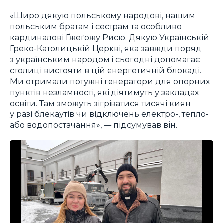
«Щиро дякую польському народові, нашим
польським братам і сестрам та особливо
кардиналові Ґжеґожу Рисю. Дякую Українській
Греко-Католицькій Церкві, яка завжди поряд
з українським народом і сьогодні допомагає
столиці вистояти в цій енергетичній блокаді.
Ми отримали потужні генератори для опорних
пунктів незламності, які діятимуть у закладах
освіти. Там зможуть зігріватися тисячі киян
у разі блекаутів чи відключень електро-, тепло-
або водопостачання», — підсумував він.