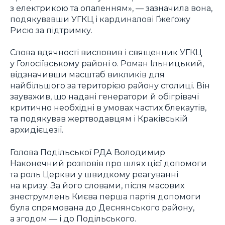
з електрикою та опаленням», — зазначила вона,
подякувавши УГКЦ і кардиналові Ґжеґожу
Рисю за підтримку.
Слова вдячності висловив і священник УГКЦ
у Голосіївському районі о. Роман Ільницький,
відзначивши масштаб викликів для
найбільшого за територією району столиці. Він
зауважив, що надані генератори й обігрівачі
критично необхідні в умовах частих блекаутів,
та подякував жертводавцям і Краківській
архидієцезії.
Голова Подільської РДА Володимир
Наконечний розповів про шлях цієї допомоги
та роль Церкви у швидкому реагуванні
на кризу. За його словами, після масових
знеструмлень Києва перша партія допомоги
була спрямована до Деснянського району,
а згодом — і до Подільського.