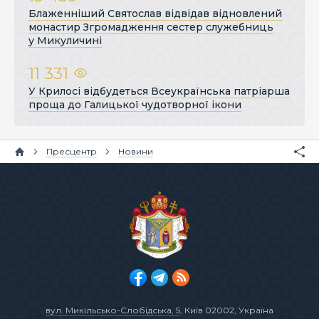
Блаженніший Святослав відвідав відновлений
монастир Згромадження сестер служебниць
у Микуличині
11 331
У Крилосі відбудеться Всеукраїнська патріарша
проща до Галицької чудотворної ікони
Пресцентр
Новини
вул. Микільсько-Слобідська, 5
, Київ 02002, Україна