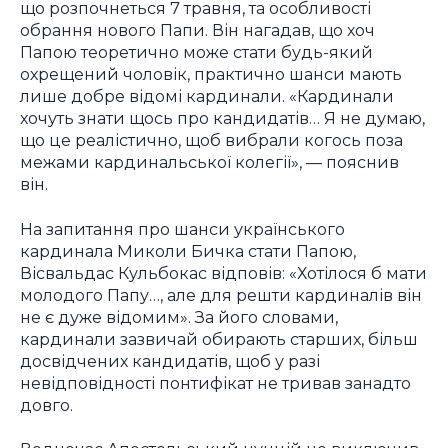
що розпочнеться 7 травня, та особливості
обрання нового Папи. Він нагадав, що хоч
Папою теоретично може стати будь-який
охрещений чоловік, практично шанси мають
лише добре відомі кардинали. «Кардинали
хочуть знати щось про кандидатів… Я не думаю,
що це реалістично, щоб вибрали когось поза
межами кардинальської колегії», — пояснив
він.
На запитання про шанси українського
кардинала Миколи Бичка стати Папою,
Вісвальдас Кульбокас відповів: «Хотілося б мати
молодого Папу…, але для решти кардиналів він
не є дуже відомим». За його словами,
кардинали зазвичай обирають старших, більш
досвідчених кандидатів, щоб у разі
невідповідності понтифікат не тривав занадто
довго.