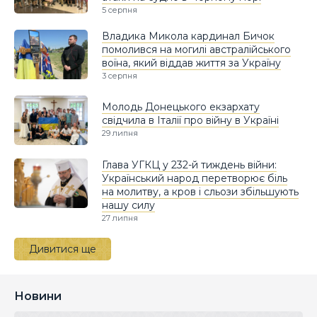
5 серпня
Владика Микола кардинал Бичок
помолився на могилі австралійського
воїна, який віддав життя за Україну
3 серпня
Молодь Донецького екзархату
свідчила в Італії про війну в Україні
29 липня
Глава УГКЦ у 232-й тиждень війни:
Український народ перетворює біль
на молитву, а кров і сльози збільшують
нашу силу
27 липня
Дивитися ще
Новини