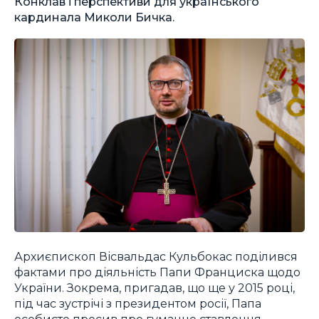
Конклав і перспективи для українського
кардинала Миколи Бичка.
Архиєпископ Вісвальдас Кульбокас поділився
фактами про діяльність Папи Франциска щодо
України. Зокрема, пригадав, що ще у 2015 році,
під час зустрічі з президентом росії, Папа
особисто просив про гуманне ставлення