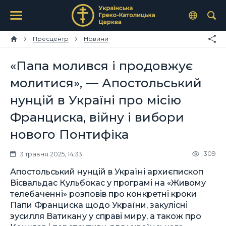
Пресцентр
Новини
«Папа молився і продовжує
молитися», — Апостольський
нунцій в Україні про місію
Франциска, війну і вибори
нового Понтифіка
309
3 травня 2025, 14:33
Апостольський нунцій в Україні архиєпископ
Вісвальдас Кульбокас у програмі на «Живому
телебаченні» розповів про конкретні кроки
Папи Франциска щодо України, закулісні
зусилля Ватикану у справі миру, а також про