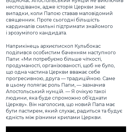
Водночас Апостольський нунцій не виключив
несподіванок, адже історія Церкви знає
випадки, коли Папою ставав маловідомий
священник. Проте сьогодні більшість
кардиналів схильні підтримати знайомого
і зрозумілого кандидата.
Наприкінець архиєпископ Кульбокас
поділився особистим баченням наступного
Папи: «Ми потребуємо більше чіткості,
продуманості, організованості, щоб не було,
що одна частина Церкви вважає себе
прогресивною, друга — традиційною. Саме
в цьому полягає роль Папи, — зазначив
Апостольський нунцій. — Я очікую такої
людини, яка буде спроможно об’єднати
Церкву». Він наголосив, що новий Папа має
бути пастирем, який слухає, радиться та будує
єдність між різними крилами Церкви.