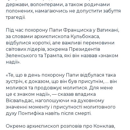
держави, волонтерами, а також родичами
полонених, намагаючись не допустити забуття
трагедії.
Під час похорону Папи Франциска у Ватикані,
за словами архиєпископа Кульбокаса,
відбулися короткі, але важливі перемовини
світових лідерів, зокрема Президентів
Зеленського та Трампа, які він назвав «знаком
надії».
«Те, що в день похорону Папи відбулася така
зустріч, є доказом, що він був присутнім, … він
молився та продовжує молитися. Для мене
це є знаком надії», — сказав владика
Вісвальдас, наголошуючи на духовному
значенні моменту і присутності молитовного
духу Понтифіка навіть після смерті.
Окремо архиєпископ розповів про Конклав,