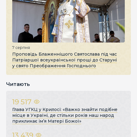
7 серпня
Проповідь Блаженнішого Святослава під час
Патріаршої всеукраїнської прощі до Старуні
у свято Преображення Господнього
Читають
19 517
Глава УГКЦ у Крилосі: «Важко знайти подібне
місце в Україні, де стільки років наш народ
прикликає ім’я Матері Божої»
13 439