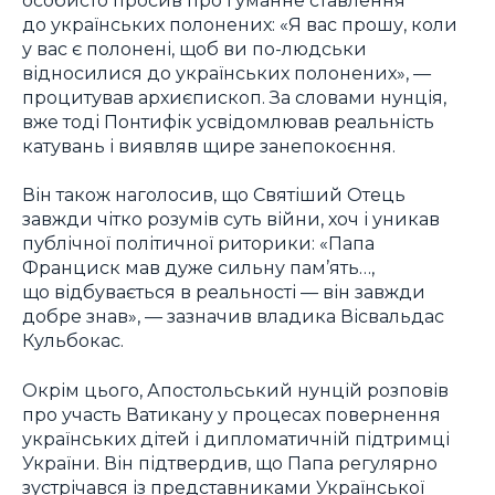
до українських полонених: «Я вас прошу, коли
у вас є полонені, щоб ви по-людськи
відносилися до українських полонених», —
процитував архиєпископ. За словами нунція,
вже тоді Понтифік усвідомлював реальність
катувань і виявляв щире занепокоєння.
Він також наголосив, що Святіший Отець
завжди чітко розумів суть війни, хоч і уникав
публічної політичної риторики: «Папа
Франциск мав дуже сильну пам’ять…,
що відбувається в реальності — він завжди
добре знав», — зазначив владика Вісвальдас
Кульбокас.
Окрім цього, Апостольський нунцій розповів
про участь Ватикану у процесах повернення
українських дітей і дипломатичній підтримці
України. Він підтвердив, що Папа регулярно
зустрічався із представниками Української