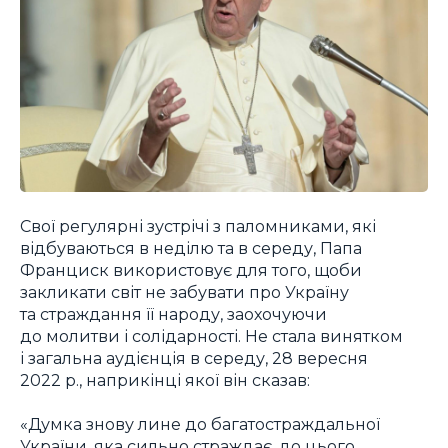
Свої регулярні зустрічі з паломниками, які
відбуваються в неділю та в середу, Папа
Франциск використовує для того, щоби
закликати світ не забувати про Україну
та страждання її народу, заохочуючи
до молитви і солідарності. Не стала винятком
і загальна аудієнція в середу, 28 вересня
2022 р., наприкінці якої він сказав:
«Думка знову лине до багатостраждальної
України, яка сильно страждає, до цього