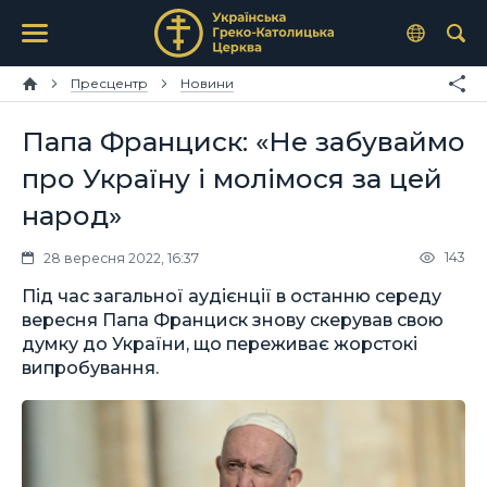
Пресцентр
Новини
Папа Франциск: «Не забуваймо
про Україну і молімося за цей
народ»
143
28 вересня 2022, 16:37
Під час загальної аудієнції в останню середу
вересня Папа Франциск знову скерував свою
думку до України, що переживає жорстокі
випробування.