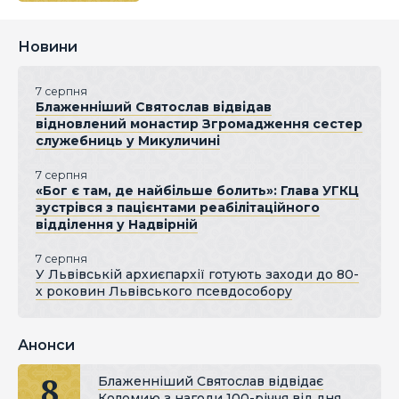
Новини
7 серпня
Блаженніший Святослав відвідав
відновлений монастир Згромадження сестер
служебниць у Микуличині
7 серпня
«Бог є там, де найбільше болить»: Глава УГКЦ
зустрівся з пацієнтами реабілітаційного
відділення у Надвірній
7 серпня
У Львівській архиєпархії готують заходи до 80-
х роковин Львівського псевдособору
Анонси
8
Блаженніший Святослав відвідає
Коломию з нагоди 100-річчя від дня