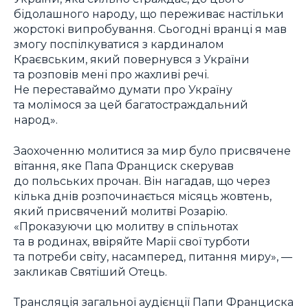
бідолашного народу, що переживає настільки
жорстокі випробування. Сьогодні вранці я мав
змогу поспілкуватися з кардиналом
Краєвським, який повернувся з України
та розповів мені про жахливі речі.
Не переставаймо думати про Україну
та молімося за цей багатостраждальний
народ».
Заохоченню молитися за мир було присвячене
вітання, яке Папа Франциск скерував
до польських прочан. Він нагадав, що через
кілька днів розпочинається місяць жовтень,
який присвячений молитві Розарію.
«Проказуючи цю молитву в спільнотах
та в родинах, ввіряйте Марії свої турботи
та потреби світу, насамперед, питання миру», —
закликав Святіший Отець.
Трансляція загальної аудієнції Папи Франциска