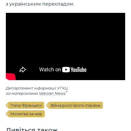
з українським перекладом:
Департамент інформації УГКЦ
за матеріалами
Vatican News
Папа Франциск
Війна росії проти України
Молитва за мир
Дивіться також