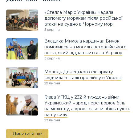
«Стелла Маріс Україна» надала
допомогу морякам після російської
атаки на судно в Чорному морі
5 серпня
Владика Микола кардинал Бичок
помолився на могилі австралійського
воїна, який віддав життя за Україну
3 серпня
Молодь Донецького екзархату
свідчила в Італії про війну в Україні
29 липня
Глава УГКЦ у 232-й тиждень війни:
Український народ перетворює біль
на молитву, а кров і сльози збільшують
нашу силу
27 липня
Дивитися ще