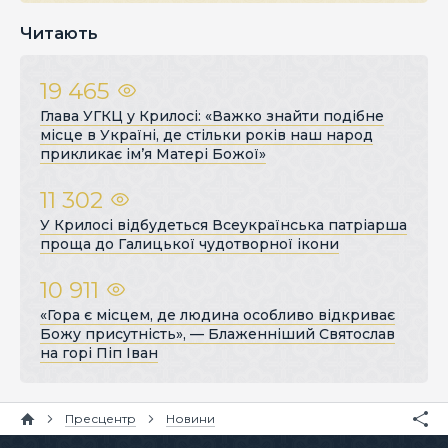
Читають
19 465
Глава УГКЦ у Крилосі: «Важко знайти подібне
місце в Україні, де стільки років наш народ
прикликає ім’я Матері Божої»
11 302
У Крилосі відбудеться Всеукраїнська патріарша
проща до Галицької чудотворної ікони
10 911
«Гора є місцем, де людина особливо відкриває
Божу присутність», — Блаженніший Святослав
на горі Піп Іван
Пресцентр
Новини