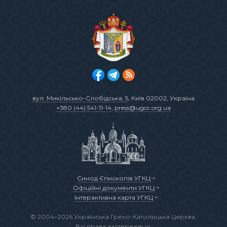
вул. Микільсько-Слобідська, 5
, Київ 02002, Україна
+380 (44) 541-11-14
,
press@ugcc.org.ua
Синод Єпископів УГКЦ
Офіційні документи УГКЦ
Інтерактивна карта УГКЦ
© 2004–2026 Українська Греко-Католицька Церква.
Всі права застережено.