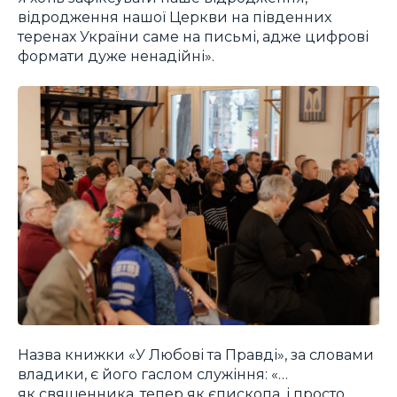
відродження нашої Церкви на південних
теренах України саме на письмі, адже цифрові
формати дуже ненадійні».
Назва книжки «У Любові та Правді», за словами
владики, є його гаслом служіння: «…
як священника, тепер як єпископа, і просто