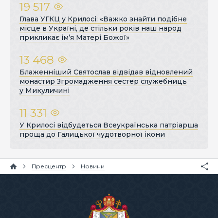
19 517
Глава УГКЦ у Крилосі: «Важко знайти подібне
місце в Україні, де стільки років наш народ
прикликає ім’я Матері Божої»
13 468
Блаженніший Святослав відвідав відновлений
монастир Згромадження сестер служебниць
у Микуличині
11 331
У Крилосі відбудеться Всеукраїнська патріарша
проща до Галицької чудотворної ікони
Пресцентр
Новини