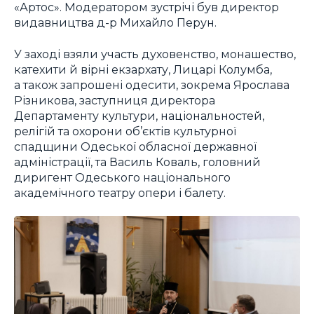
«Артос». Модератором зустрічі був директор
видавництва д-р Михайло Перун.
У заході взяли участь духовенство, монашество,
катехити й вірні екзархату, Лицарі Колумба,
а також запрошені одесити, зокрема Ярослава
Різникова, заступниця директора
Департаменту культури, національностей,
релігій та охорони об’єктів культурної
спадщини Одеської обласної державної
адміністрації, та Василь Коваль, головний
диригент Одеського національного
академічного театру опери і балету.