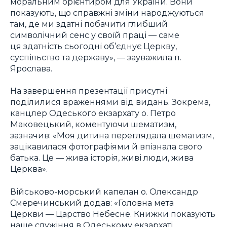
моральним орієнтиром для України. Вони
показують, що справжні зміни народжуються
там, де ми здатні побачити глибший
символічний сенс у своїй праці — саме
ця здатність сьогодні об’єднує Церкву,
суспільство та державу», — зауважила п.
Ярослава.
На завершення презентації присутні
поділилися враженнями від видань. Зокрема,
канцлер Одеського екзархату о. Петро
Маковецький, коментуючи шематизм,
зазначив: «Моя дитина переглядала шематизм,
зацікавилася фотографіями й впізнала свого
батька. Це — жива історія, живі люди, жива
Церква».
Військово-морський капелан о. Олександр
Смеречинський додав: «Головна мета
Церкви — Царство Небесне. Книжки показують
наше служіння в Одеському екзархаті