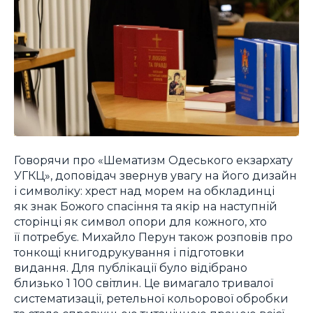
Говорячи про «Шематизм Одеського екзархату
УГКЦ», доповідач звернув увагу на його дизайн
і символіку: хрест над морем на обкладинці
як знак Божого спасіння та якір на наступній
сторінці як символ опори для кожного, хто
її потребує. Михайло Перун також розповів про
тонкощі книгодрукування і підготовки
видання. Для публікації було відібрано
близько 1 100 світлин. Це вимагало тривалої
систематизації, ретельної кольорової обробки