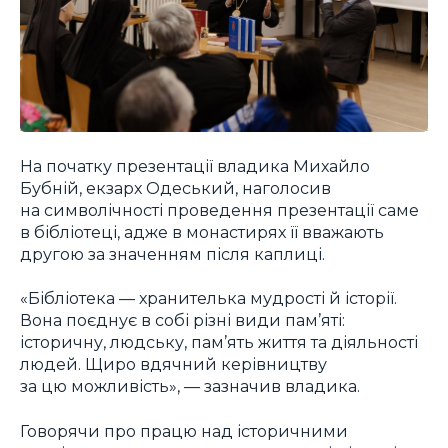
На початку презентації владика Михайло
Бубній, екзарх Одеський, наголосив
на символічності проведення презентації саме
в бібліотеці, адже в монастирях її вважають
другою за значенням після каплиці.
«Бібліотека — хранителька мудрості й історії.
Вона поєднує в собі різні види пам’яті:
історичну, людську, пам’ять життя та діяльності
людей. Щиро вдячний керівництву
за цю можливість», — зазначив владика.
Говорячи про працю над історичними