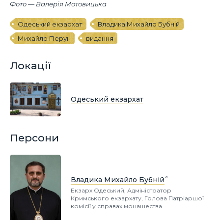
Фото — Валерія Мотовицька
Одеський екзархат
Владика Михайло Бубній
Михайло Перун
видання
Локації
Одеський екзархат
Персони
Владика Михайло Бубній
Екзарх Одеський, Адміністратор
Кримського екзархату, Голова Патріаршої
комісії у справах монашества