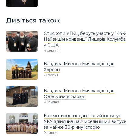
Дивіться також
Єпископи УГКЦ беруть участь у 144-й
Найвищій конвенції Лицарів Колумба
у США
4 серпня
Владика Микола Бичок відвідав
Херсон
21 липня
Владика Микола Бичок відвідав
Одеський екзархат
20 липня
Катехитично-педагогічний інститут
УКУ здійснив найчисельніший випуск
за майже 30-річну історію
9 липня