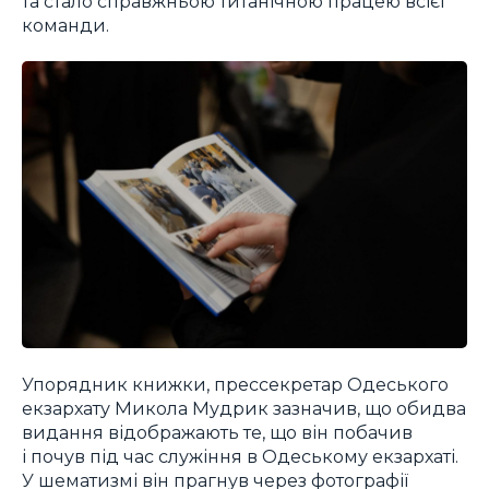
та стало справжньою титанічною працею всієї
команди.
Упорядник книжки, прессекретар Одеського
екзархату Микола Мудрик зазначив, що обидва
видання відображають те, що він побачив
і почув під час служіння в Одеському екзархаті.
У шематизмі він прагнув через фотографії