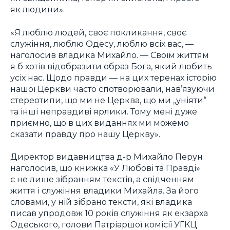
як людини».
«Я люблю людей, своє покликання, своє
служіння, люблю Одесу, люблю всіх вас, —
наголосив владика Михайло. — Своїм життям
я б хотів відобразити образ Бога, який любить
усіх нас. Щодо правди — на цих теренах історію
нашої Церкви часто спотворювали, нав’язуючи
стереотипи, що ми не Церква, що ми „уніяти“
та інші неправдиві ярлики. Тому мені дуже
приємно, що в цих виданнях ми можемо
сказати правду про нашу Церкву».
Директор видавництва д-р Михайло Перун
наголосив, що книжка «У Любові та Правді»
є не лише зібранням текстів, а свідченням
життя і служіння владики Михайла. За його
словами, у ній зібрано тексти, які владика
писав упродовж 10 років служіння як екзарха
Одеського, голови Патріаршої комісії УГКЦ