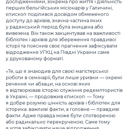
дослідженнями, зокрема про життя і діяльність
перших бельгійських місіонарів у Галичині,
єпископ поділився досвідом обмеженого
доступу до архівів, значна частина яких
у радянський період була знищена або
вивезена. Він також закцентував на важливості
бібліотек і архівів для збереження правдивої
історії та пояснив своє прагнення зафіксувати
відродження УГКЦ на Півдні України саме
у друкованому форматі.
«Те, що я знаходив для своєї магістерської
роботи в семінарії, були лише уривки — окремі
речення чи абзаци, на основі яких
я відтворював історію служіння редемптористів
в Україні, — продовжив єпископ. — Тому
я добре розумію цінність архівів і бібліотек для
історика: важливі факти, а головне — правдиві
факти. Адже правда може бути спотвореною
або радикально перекрученою. Саме тому
я хотів зафіксувати наше відродження,