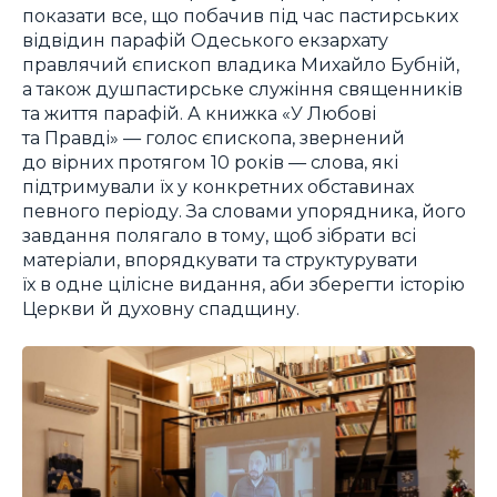
показати все, що побачив під час пастирських
відвідин парафій Одеського екзархату
правлячий єпископ владика Михайло Бубній,
а також душпастирське служіння священників
та життя парафій. А книжка «У Любові
та Правді» — голос єпископа, звернений
до вірних протягом 10 років — слова, які
підтримували їх у конкретних обставинах
певного періоду. За словами упорядника, його
завдання полягало в тому, щоб зібрати всі
матеріали, впорядкувати та структурувати
їх в одне цілісне видання, аби зберегти історію
Церкви й духовну спадщину.