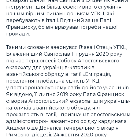
інструмент для більш ефективного служіння
нашим вірним, синам і донькам УГКЦ, які
перебувають в Італії. Вдячний за це Папі
Франциску, бо він врахував потреби нашої
громади.
Такими словами звернувся Глава і Отець УГКЦ
Блаженніший Святослав 11 грудня 2020 року
під час першої сесії Собору Апостольського
екзархату для українців-католиків
візантійського обряду в Італії «Еміграція,
поселення і глобальна єдність УГКЦ
у посткоронавірусному світі» до його учасників.
Як відомо, 11 липня 2019 року Папа Франциск
створив Апостольський екзархат для українців-
католиків візантійського обряду, які
проживають в Італії, і призначив апостольським
адміністратором вакантного осідку кардинала
Анджело де Донатіса, генерального вікарія
Римської дієцезії. 24 жовтня 2020 року