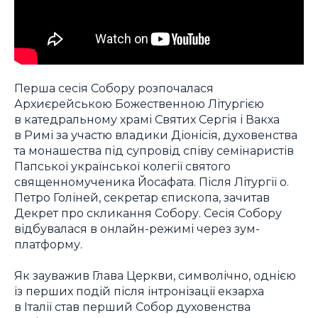
Перша сесія Собору розпочалася
Архиєрейською Божественною Літургією
в катедральному храмі Святих Сергія і Вакха
в Римі за участю владики Діонісія, духовенства
та монашества під супровід співу семінаристів
Папської української колегії святого
священномученика Йосафата. Після Літургії о.
Петро Голіней, секретар єпископа, зачитав
Декрет про скликання Собору. Сесія Собору
відбувалася в онлайн-режимі через зум-
платформу.
Як зауважив Глава Церкви, символічно, однією
із перших подій після інтронізації екзарха
в Італії став перший Собор духовенства