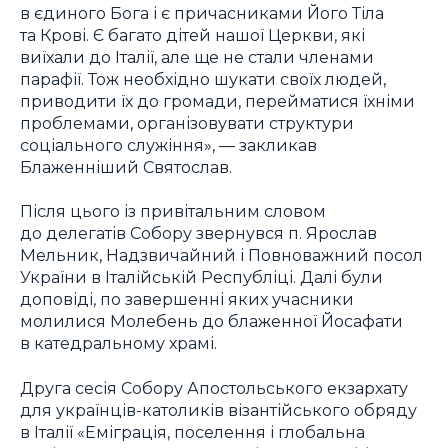
в єдиного Бога і є причасниками Його Тіла
та Крові. Є багато дітей нашої Церкви, які
виїхали до Італії, але ще не стали членами
парафії. Тож необхідно шукати своїх людей,
приводити їх до громади, перейматися їхніми
проблемами, організовувати структури
соціального служіння», — закликав
Блаженніший Святослав.
Після цього із привітальним словом
до делегатів Собору звернувся п. Ярослав
Мельник, Надзвичайний і Повноважний посол
України в Італійській Республіці. Далі були
доповіді, по завершенні яких учасники
молилися Молебень до блаженної Йосафати
в катедральному храмі.
Друга сесія Собору Апостольського екзархату
для українців-католиків візантійського обряду
в Італії «Еміграція, поселення і глобальна