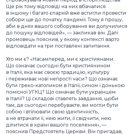
Ще рік тому відповіді на них вбачалися
в іншому і багато єпархій вже встигли провести
собори ще до початку пандемії. Тому я прошу,
аби в днях вашого соборування ви долучилися
до пошуку відповідей», — закликав він. Далі
промовець пояснив, у якому контексті варто
відповідати на три поставлені запитання.
Хто ми є? «Насамперед, ми є християнами.
Що означає сьогодні бути християнином
в Італії, яка має своєю традицію, культуру
і переживає нові непрості часи? Що означає
бути греко-католиком в Італії, сином і донькою
помісної УГКЦ? Що означає бути українцем
в Італії? Ці складові ставлять завдання, щоби
там, де сьогодні перебуваєте, ви могли бути
собою і втілювати свою ідентичність,
а не втрачати її, нею жити, її свідчити, нею
ділитися в країні вашого поселення», —
пояснив Предстоятель Церкви. Він пригадав,