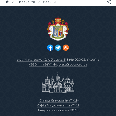
Пресцентр
Новини
вул. Микільсько-Слобідська, 5
, Київ 02002, Україна
+380 (44) 541-11-14
,
press@ugcc.org.ua
Синод Єпископів УГКЦ
Офіційні документи УГКЦ
Інтерактивна карта УГКЦ