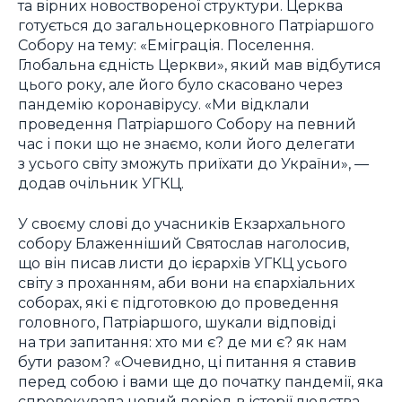
та вірних новоствореної структури. Церква
готується до загальноцерковного Патріаршого
Собору на тему: «Еміграція. Поселення.
Глобальна єдність Церкви», який мав відбутися
цього року, але його було скасовано через
пандемію коронавірусу. «Ми відклали
проведення Патріаршого Собору на певний
час і поки що не знаємо, коли його делегати
з усього світу зможуть приїхати до України», —
додав очільник УГКЦ.
У своєму слові до учасників Екзархального
собору Блаженніший Святослав наголосив,
що він писав листи до ієрархів УГКЦ усього
світу з проханням, аби вони на єпархіальних
соборах, які є підготовкою до проведення
головного, Патріаршого, шукали відповіді
на три запитання: хто ми є? де ми є? як нам
бути разом? «Очевидно, ці питання я ставив
перед собою і вами ще до початку пандемії, яка
спровокувала новий період в історії людства.