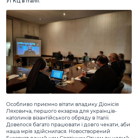
УГКЦ в Італії.
Особливо приємно вітати владику Діонісія
Ляховича, першого екзарха для українців-
католиків візантійського обряду в Італії.
Довелося багато працювати і довго чекати, аби
наша мрія здійснилася. Новостворений
Екзархат даний нам Святішим Отцем як новий