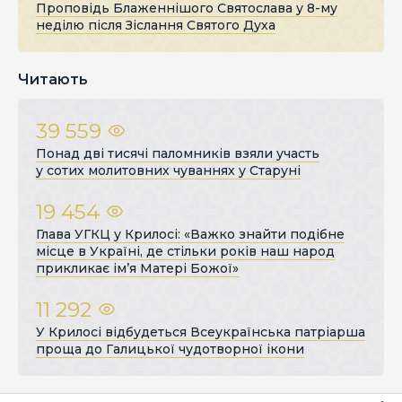
Проповідь Блаженнішого Святослава у 8-му
неділю після Зіслання Святого Духа
Читають
39 559
Понад дві тисячі паломників взяли участь
у сотих молитовних чуваннях у Старуні
19 454
Глава УГКЦ у Крилосі: «Важко знайти подібне
місце в Україні, де стільки років наш народ
прикликає ім’я Матері Божої»
11 292
У Крилосі відбудеться Всеукраїнська патріарша
проща до Галицької чудотворної ікони