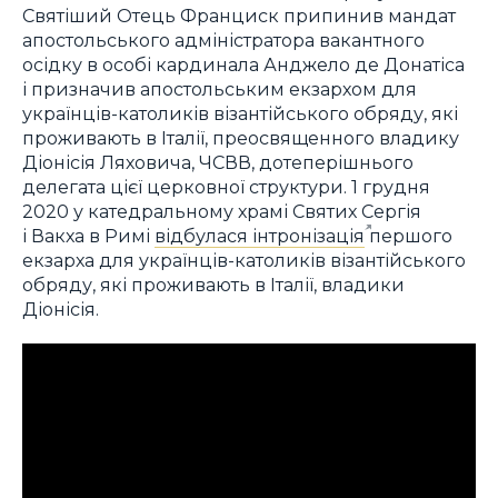
Святіший Отець Франциск припинив мандат
апостольського адміністратора вакантного
осідку в особі кардинала Анджело де Донатіса
і призначив апостольським екзархом для
українців-католиків візантійського обряду, які
проживають в Італії, преосвященного владику
Діонісія Ляховича, ЧСВВ, дотеперішнього
делегата цієї церковної структури. 1 грудня
2020 у катедральному храмі Святих Сергія
і Вакха в Римі
відбулася інтронізація
першого
екзарха для українців-католиків візантійського
обряду, які проживають в Італії, владики
Діонісія.