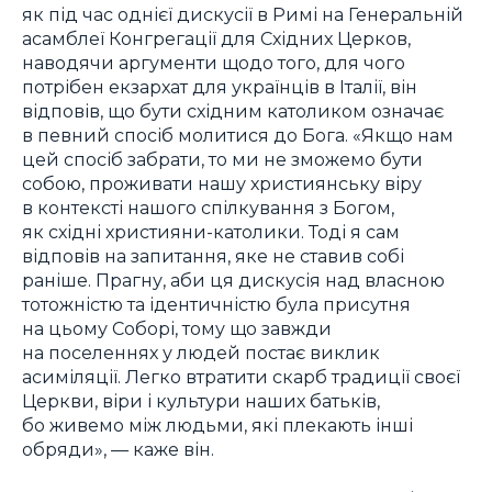
як під час однієї дискусії в Римі на Генеральній
асамблеї Конгрегації для Східних Церков,
наводячи аргументи щодо того, для чого
потрібен екзархат для українців в Італії, він
відповів, що бути східним католиком означає
в певний спосіб молитися до Бога. «Якщо нам
цей спосіб забрати, то ми не зможемо бути
собою, проживати нашу християнську віру
в контексті нашого спілкування з Богом,
як східні християни-католики. Тоді я сам
відповів на запитання, яке не ставив собі
раніше. Прагну, аби ця дискусія над власною
тотожністю та ідентичністю була присутня
на цьому Соборі, тому що завжди
на поселеннях у людей постає виклик
асиміляції. Легко втратити скарб традиції своєї
Церкви, віри і культури наших батьків,
бо живемо між людьми, які плекають інші
обряди», — каже він.