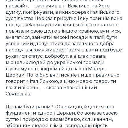
парафій», — зазначив він. Важливо, на його
думку, поміркувати, в яких сферах італійського
суспільства Церква присутня і яку позицію вона
посідає. «Заохочую тих вірян, які вже остаточно
пов’язали свою долю з іншою країною, вчитися,
змагатися, займати високі посади в Італії, бути
успішними, долучатися до загального добра
народу, в якому живете. Разом із вами тоді буде
рухатися статус, добробут, а відтак повага
місцевих людей до української громади
в усьому світі, зокрема й до вашої Матері-
Церкви. Потрібно вчитися не лише правильно
говорити італійською, а цією мовою говорити
важливі речі», — сказав Блаженніший
Святослав.
Як нам бути разом? «Очевидно, йдеться про
фундаменти єдності Церкви, бо вона за своєю
суттю і природою є асамблеєю, скликанням,
зібранням людей в ім’я Господа, які вірять