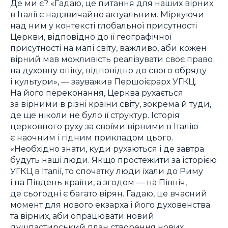
Де ми є? «Гадаю, це питання для наших вірних
в Італії є надзвичайно актуальним. Міркуючи
над ним у контексті глобальної присутності
Церкви, відповідно до її географічної
присутності на мапі світу, важливо, аби кожен
вірний мав можливість реалізувати своє право
на духовну опіку, відповідно до свого обряду
і культури», — зауважив Першоієрарх УГКЦ.
На його переконання, Церква рухається
за вірними в різні країни світу, зокрема й туди,
де ще ніколи не було її структур. Історія
церковного руху за своїми вірними в Італію
є наочним і гідним прикладом цього.
«Необхідно знати, куди рухаються і де завтра
будуть наші люди. Якщо простежити за історією
УГКЦ в Італії, то спочатку люди їхали до Риму
і на Південь країни, а згодом — на Північ,
де сьогодні є багато вірян. Гадаю, це вчасний
момент для нового екзарха і його духовенства
та вірних, аби опрацювати новий
душпастирський план створення нових