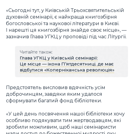
«Сьогодні тут, у Київській Трьохсвятительській
духовній семінарії, є найкраща книгозбірня
богословської та наукової літератури в Києві.
І нарешті ця книгозбірня знайде своє місце», —
зазначив Глава УГКЦ у проповіді під час Літургії.
Читайте також:
Глава УГКЦ у Київській семінарії:
Це місце — ікона П’ятдесятниці, де має
відбутися «Коперніканська революція»
Предстоятель висловив вдячність усім
доброчинцям, завдяки яким удалося
сформувати багатий фонд бібліотеки.
«У цей день посвячення нашої бібліотеки хочу
особливо подякувати тим жертводавцям, які
зробили можливим, щоб наші семінаристи
мали доступ до божественної мудрості, яку