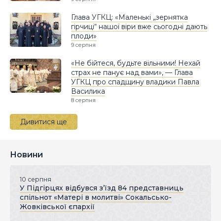
Глава УГКЦ: «Маленькі „зернятка
гірчиці“ нашої віри вже сьогодні дають
плоди»
9 серпня
«Не бійтеся, будьте вільними! Нехай
страх не панує над вами», — Глава
УГКЦ про спадщину владики Павла
Василика
8 серпня
Дивитися ще
Новини
10 серпня
У Підгірцях відбувся з’їзд 84 представниць
спільнот «Матері в молитві» Сокальсько-
Жовківської єпархії