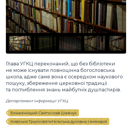
Глава УГКЦ переконаний, що без бібліотеки
не може існувати повноцінна богословська
школа, адже саме вона є осередком наукового
пошуку, збереження церковної традиції
та поглиблення знань майбутніх душпастирів.
Департамент інформації УГКЦ
Блаженніший Святослав Шевчук
Київська Трьохсвятительська духовна семінарія