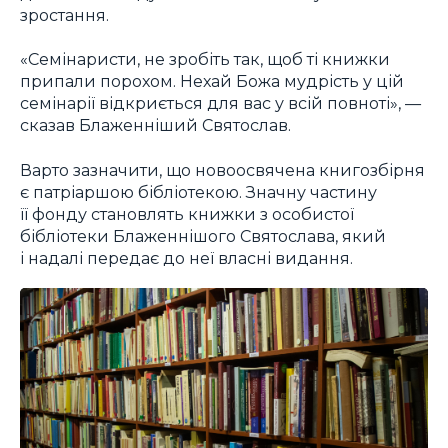
зростання.
«Семінаристи, не зробіть так, щоб ті книжки
припали порохом. Нехай Божа мудрість у цій
семінарії відкриється для вас у всій повноті», —
сказав Блаженніший Святослав.
Варто зазначити, що новоосвячена книгозбірня
є патріаршою бібліотекою. Значну частину
її фонду становлять книжки з особистої
бібліотеки Блаженнішого Святослава, який
і надалі передає до неї власні видання.