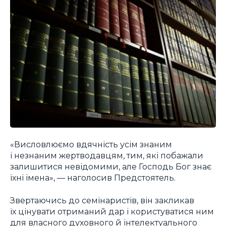
«Висловлюємо вдячність усім знаним
і незнаним жертводавцям, тим, які побажали
залишитися невідомими, але Господь Бог знає
їхні імена», — наголосив Предстоятель.
Звертаючись до семінаристів, він закликав
їх цінувати отриманий дар і користуватися ним
для власного духовного й інтелектуального