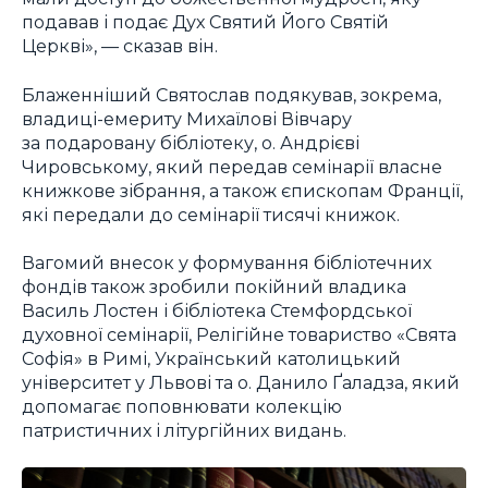
подавав і подає Дух Святий Його Святій
Церкві», — сказав він.
Блаженніший Святослав подякував, зокрема,
владиці-емериту Михаїлові Вівчару
за подаровану бібліотеку, о. Андрієві
Чировському, який передав семінарії власне
книжкове зібрання, а також єпископам Франції,
які передали до семінарії тисячі книжок.
Вагомий внесок у формування бібліотечних
фондів також зробили покійний владика
Василь Лостен і бібліотека Стемфордської
духовної семінарії, Релігійне товариство «Свята
Софія» в Римі, Український католицький
університет у Львові та о. Данило Ґаладза, який
допомагає поповнювати колекцію
патристичних і літургійних видань.