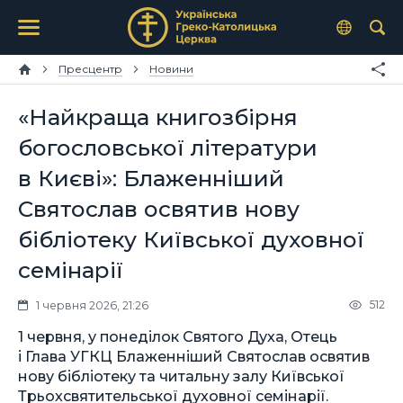
Пресцентр
Новини
«Найкраща книгозбірня
богословської літератури
в Києві»: Блаженніший
Святослав освятив нову
бібліотеку Київської духовної
семінарії
512
1 червня 2026, 21:26
1 червня, у понеділок Святого Духа, Отець
і Глава УГКЦ Блаженніший Святослав освятив
нову бібліотеку та читальну залу Київської
Трьохсвятительської духовної семінарії.