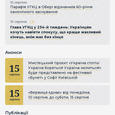
10 серпня
Парафія УГКЦ в Обері відзначила 60-річчя
канонічного заснування
10 серпня
Глава УГКЦ у 234-й тиждень: Українцям
хочуть навіяти спокусу, що краще жахливий
кінець, аніж жах без кінця
Анонси
Мистецький проєкт «Україна стоїть!
15
Україна бореться! Україна молиться!»
буде представлено на фестивалі
серпня
«Букет» у Софії Київській
15
«Вервиця єднає» від понеділка,
10 серпня, до суботи, 15 серпня
серпня
Публікації