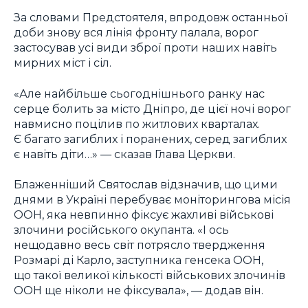
За словами Предстоятеля, впродовж останньої
доби знову вся лінія фронту палала, ворог
застосував усі види зброї проти наших навіть
мирних міст і сіл.
«Але найбільше сьогоднішнього ранку нас
серце болить за місто Дніпро, де цієї ночі ворог
навмисно поцілив по житлових кварталах.
Є багато загиблих і поранених, серед загиблих
є навіть діти…» — сказав Глава Церкви.
Блаженніший Святослав відзначив, що цими
днями в Україні перебуває моніторингова місія
ООН, яка невпинно фіксує жахливі військові
злочини російського окупанта. «І ось
нещодавно весь світ потрясло твердження
Розмарі ді Карло, заступника генсека ООН,
що такої великої кількості військових злочинів
ООН ще ніколи не фіксувала», — додав він.