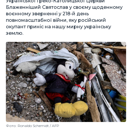
Української Греко-Католицької Церкви
Блаженніший Святослав у своєму щоденному
воєнному зверненні у 218-й день
повномасштабної війни, яку російський
окупант приніс на нашу мирну українську
землю.
Фото: Ronaldo Schemidt / AFP