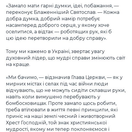
«Замало мати гарні думки, ідеї, побажання, —
переконує Блаженніший Святослав. — Кожна
добра думка, добрий намір потребує
насамперед доброго серця, у якому хоче
оселитися, а відтак — роботящих рук, які б
цю ідею перетворили на добру справу».
Тому ми кажемо в Україні, звертає увагу
духовний лідер, що мудрі справи змінюють світ
на краще.
«Ми бачимо, — відзначив Глава Церкви, — як у
мирних містах і селах під час війни люди
відчувають, що не можуть сидіти склавши руки,
навіть коли вимушено перебувають у
бомбосховищах. Проте замало щось робити,
треба втілювати в життя певні принципи, які
приніс на наші землі чесний і животворний
Хрест Господній, той знак християнської
мудрості, якому ми тепер поклоняємося і