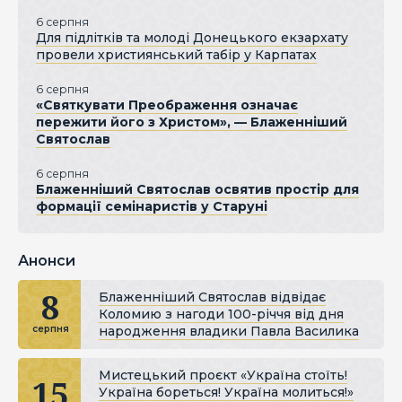
6 серпня
Для підлітків та молоді Донецького екзархату
провели християнський табір у Карпатах
6 серпня
«Святкувати Преображення означає
пережити його з Христом», — Блаженніший
Святослав
6 серпня
Блаженніший Святослав освятив простір для
формації семінаристів у Старуні
Анонси
8
Блаженніший Святослав відвідає
Коломию з нагоди 100-річчя від дня
народження владики Павла Василика
серпня
Мистецький проєкт «Україна стоїть!
15
Україна бореться! Україна молиться!»