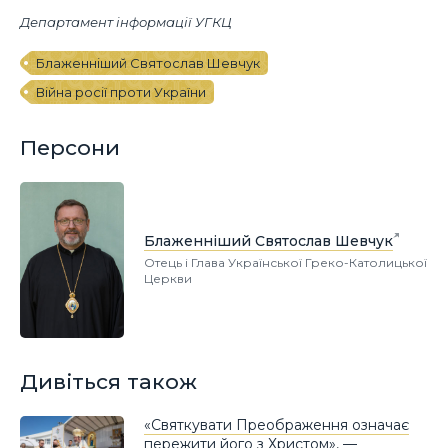
Департамент інформації УГКЦ
Блаженніший Святослав Шевчук
Війна росії проти України
Персони
Блаженніший Святослав Шевчук
Отець і Глава Української Греко-Католицької
Церкви
Дивіться також
«Святкувати Преображення означає
пережити його з Христом», —