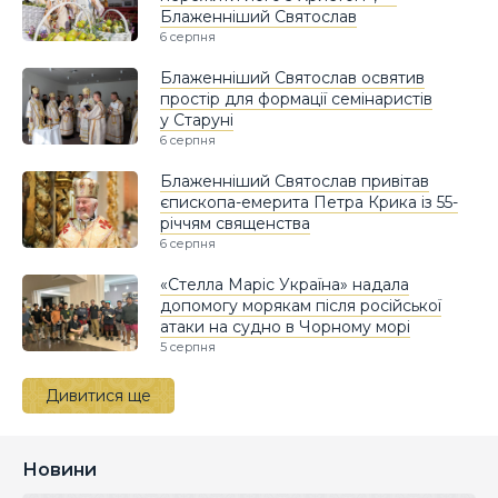
Блаженніший Святослав
6 серпня
Блаженніший Святослав освятив
простір для формації семінаристів
у Старуні
6 серпня
Блаженніший Святослав привітав
єпископа-емерита Петра Крика із 55-
річчям священства
6 серпня
«Стелла Маріс Україна» надала
допомогу морякам після російської
атаки на судно в Чорному морі
5 серпня
Дивитися ще
Новини