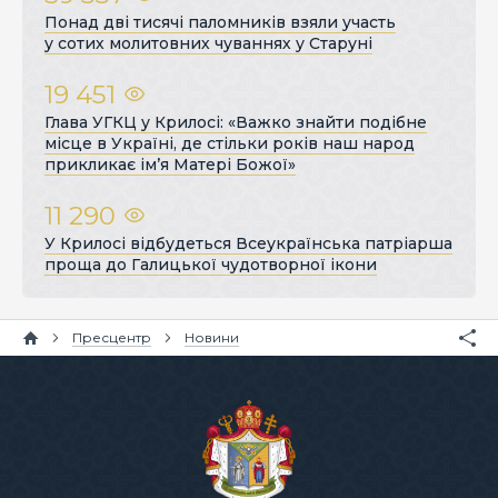
Понад дві тисячі паломників взяли участь
у сотих молитовних чуваннях у Старуні
19 451
Глава УГКЦ у Крилосі: «Важко знайти подібне
місце в Україні, де стільки років наш народ
прикликає ім’я Матері Божої»
11 290
У Крилосі відбудеться Всеукраїнська патріарша
проща до Галицької чудотворної ікони
Пресцентр
Новини