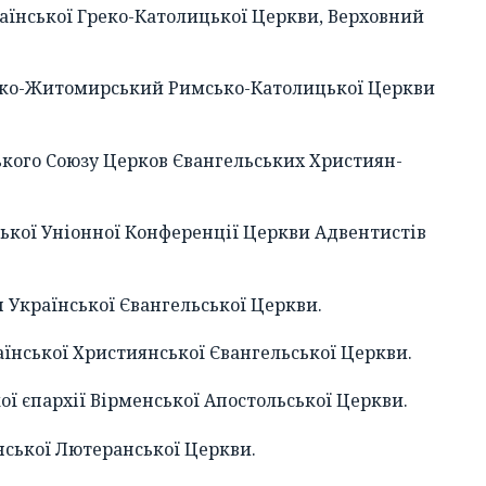
країнської Греко-Католицької Церкви, Верховний
сько-Житомирський Римсько-Католицької Церкви
ського Союзу Церков Євангельських Християн-
ської Уніонної Конференції Церкви Адвентистів
 Української Євангельської Церкви.
їнської Християнської Євангельської Церкви.
ої єпархії Вірменської Апостольської Церкви.
нської Лютеранської Церкви.