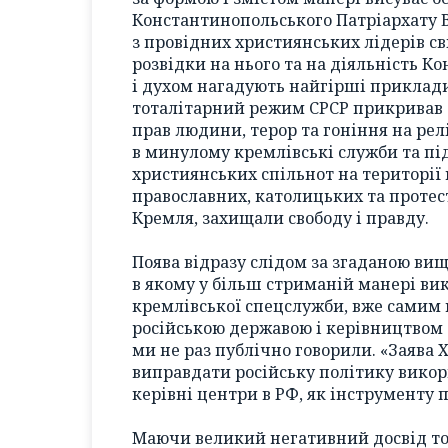
Константинопольського Патріархату 
з провідних християнських лідерів св
розвідки на нього та на діяльність К
і духом нагадують найгірші приклад
тоталітарний режим СРСР прикривав 
прав людини, терор та гоніння на релі
в минулому кремлівські служби та під
християнських спільнот на території
православних, католицьких та протес
Кремля, захищали свободу і правду.
Поява відразу слідом за згаданою ви
в якому у більш стриманій манері викл
кремлівської спецслужби, вже самим 
російською державою і керівництвом 
ми не раз публічно говорили. «Заява
виправдати російську політику викор
керівні центри в РФ, як інструменту п
Маючи великий негативний досвід то