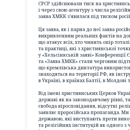
СРСР здійснювали тиск на християнськ
і через свою агентуру з числа релігій
заява ХМКК з’явилася під тиском росі
Ця заява, як і парна до неї заява рос
викривленням реальних фактів на дог
що атакує всіх, хто чинить опір тотал
та практиці, які з християнської точ
у «Хельсінкській заяві» Конференції 
та «Заява ХМКК» стали черговим підт
що кремлівська диктатура використову
знаходяться на території РФ, як інст
в Україні, в країнах Балтії, в Молдові т
Від імені християнських Церков Украї
державі як на законодавчому рівні, т
свобода віросповідання, відсутні релі
заявляє проросійська пропаганда. Ми
державою, які виступають проти вико
та релігійних інституцій як одного 