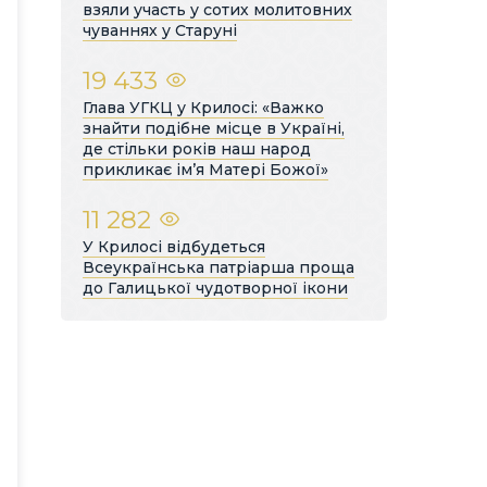
взяли участь у сотих молитовних
чуваннях у Старуні
19 433
Глава УГКЦ у Крилосі: «Важко
знайти подібне місце в Україні,
де стільки років наш народ
прикликає ім’я Матері Божої»
11 282
У Крилосі відбудеться
Всеукраїнська патріарша проща
до Галицької чудотворної ікони