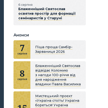
6 серпня
Блаженніший Святослав
освятив простір для формації
семінаристів у Старуні
Анонси
7
Піша проща Самбір-
Зарваниця 2026
серпня
Блаженніший Святослав
8
відвідає Коломию
з нагоди 100-річчя від
дня народження
серпня
владики Павла Василика
Мистецький проєкт
«Україна стоїть! Україна
бореться! Україна