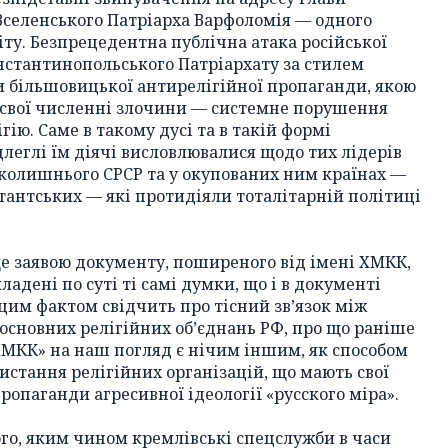
Вселенського Патріарха Варфоломія — одного
іту. Безпрецедентна публічна атака російської
онстантинопольського Патріархату за стилем
и більшовицької антирелігійної пропаганди, якою
свої численні злочини — системне порушення
гію. Саме в такому дусі та в такій формі
леглі їм діячі висловлювалися щодо тих лідерів
 колишнього СРСР та у окупованих ним країнах —
тантських — які протидіяли тоталітарній політиці
ще заявою документу, поширеного від імені ХМКК,
адені по суті ті самі думки, що і в документі
цим фактом свідчить про тісний зв’язок між
основних релігійних об’єднань РФ, про що раніше
 ХМКК» на наш погляд є нічим іншим, як способом
истання релігійних організацій, що мають свої
ропаганди агресивної ідеології «русского міра».
го, яким чином кремлівські спецслужби в часи