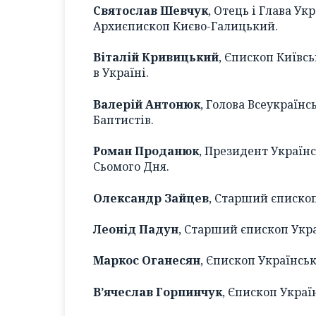
Cвятослав Шевчук
, Отець і Глава У
Архиєпископ Києво-Галицький.
Віталій Кривицький
, Єпископ Київ
в Україні.
Валерій Антонюк
, Голова Всеукраїн
Баптистів.
Роман Проданюк
, Президент Україн
Сьомого Дня.
Олександр Зайцев
, Старший єпископ
Леонід Падун
, Старший єпископ Укра
Маркос Оганесян
, Єпископ Українськ
В’ячеслав Горпинчук
, Єпископ Украї