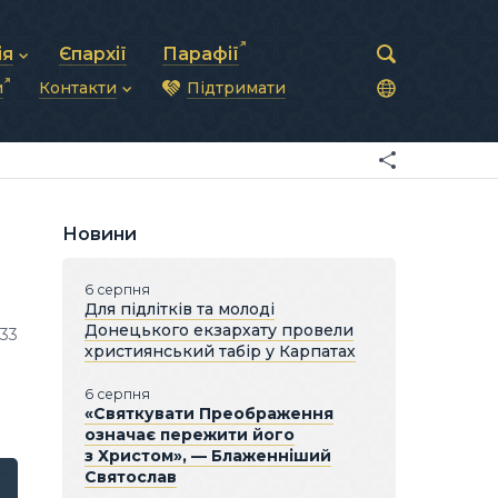
ія
Єпархії
Парафії
и
Контакти
Підтримати
астирська рада
нод
нсово-господарська діяльність
Загальна інформація
ди
ки та комунікації
Глава УГКЦ
ністративні питання
Синоди Єпископів
підрозділи
Трибунал
Патріарша курія
Новини
Єпархії та екзархати
6 серпня
Для підлітків та молоді
Донецького екзархату провели
133
християнський табір у Карпатах
6 серпня
«Святкувати Преображення
означає пережити його
з Христом», — Блаженніший
Святослав