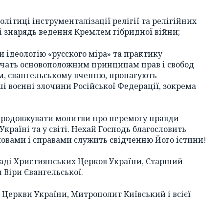
літиці інструменталізації релігії та релігійних
зі знарядь ведення Кремлем гібридної війни;
 ідеологію «русского міра» та практику
еречать основоположним принципам прав і свобод
, євангельському вченню, пропагують
і воєнні злочини Російської Федерації, зокрема
 продовжувати молитви про перемогу правди
країні та у світі. Нехай Господь благословить
словами і справами служить свідченню Його істини!
раді Християнських Церков України, Старший
 Віри Євангельської.
 Церкви України, Митрополит Київський і всієї