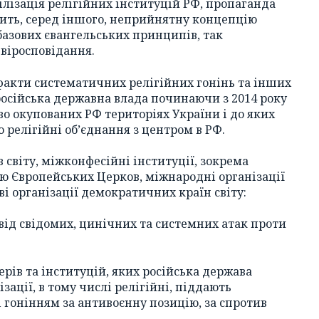
ілізація релігійних інституцій РФ, пропаганда
тить, серед іншого, неприйнятну концепцію
базових євангельських принципів, так
віросповідання.
 факти систематичних релігійних гонінь та інших
осійська державна влада починаючи з 2014 року
о окупованих РФ територіях України і до яких
 релігійні об’єднання з центром в РФ.
світу, міжконфесійні інституції, зокрема
ю Європейських Церков, міжнародні організації
ві організації демократичних країн світу:
ї від свідомих, цинічних та системних атак проти
ерів та інституцій, яких російська держава
ізації, в тому числі релігійні, піддають
 гонінням за антивоєнну позицію, за спротив