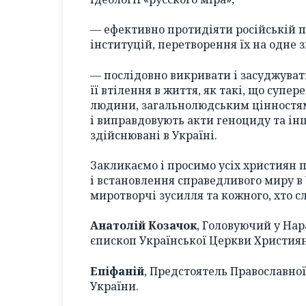
— ефективно протидіяти російській по
інституцій, перетворення їх на одне 
— послідовно викривати і засуджувати
її втілення в життя, як такі, що суп
людини, загальнолюдським цінностям
і виправдовують акти геноциду та інш
здійснювані в Україні.
Закликаємо і просимо усіх християн
і встановлення справедливого миру в У
миротворчі зусилля та кожного, хто 
Анатолій Козачок
, Головуючий у На
єпископ Української Церкви Християн
Епіфаній
, Предстоятель Православної
України.