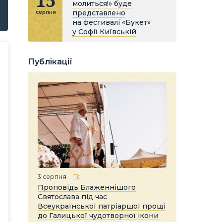
15
молиться!» буде
представлено
серпня
на фестивалі «Букет»
у Софії Київській
Публікації
3 серпня
Проповідь Блаженнішого
Святослава під час
Всеукраїнської патріаршої прощі
до Галицької чудотворної ікони