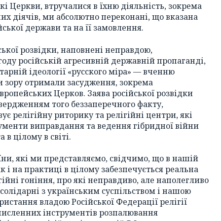
і Церкви, втручалися в їхню діяльність, зокрема
них діячів, ми абсолютно переконані, що вказана
йської держави та на її замовлення.
ійської розвідки, наповнені неправдою,
оду російській агресивній державній пропаганді,
ітарній ідеології «русского міра» — вченню
ки зору отримали засудження, зокрема
Європейських Церков. Заява російської розвідки
вердженням того беззаперечного факту,
є релігійну риторику та релігійні центри, які
рументи виправдання та ведення гібридної війни
а в цілому в світі.
ни, які ми представляємо, свідчимо, що в нашій
ак і на практиці в цілому забезпечується реальна
гійні гоніння, про які неправдиво, але наполегливо
 солідарні з українським суспільством і нашою
ристання владою Російської Федерації релігії
з численних інструментів розпалювання