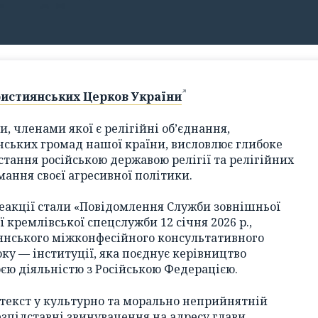
истиянських Церков України
 членами якої є релігійні об’єднання,
нських громад нашої країни, висловлює глибоке
ання російською державою релігії та релігійних
ання своєї агресивної політики.
еакції стали «Повідомлення Служби зовнішньої
 кремлівської спецслужби 12 січня 2026 р.,
иянського міжконфесійного консультативного
оку — інституції, яка поєднує керівництво
оєю діяльністю з Російською Федерацією.
екст у культурно та морально неприйнятній
езпідставні звинувачення на адресу глави