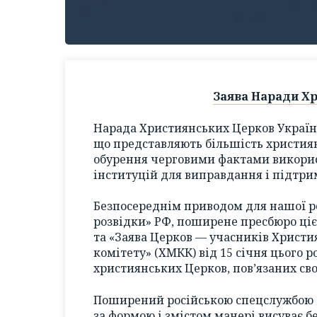
Заява Наради Хр
Нарада Християнських Церков України,
що представляють більшість христия
обурення черговими фактами використ
інституцій для виправдання і підтрим
Безпосереднім приводом для нашої р
розвідки» РФ, поширене пресбюро цієї
та «Заява Церков — учасників Христ
комітету» (ХМКК) від 15 січня цього р
християнських Церков, пов’язаних св
Поширений російською спецслужбою т
за формою і змістом манері висуває б