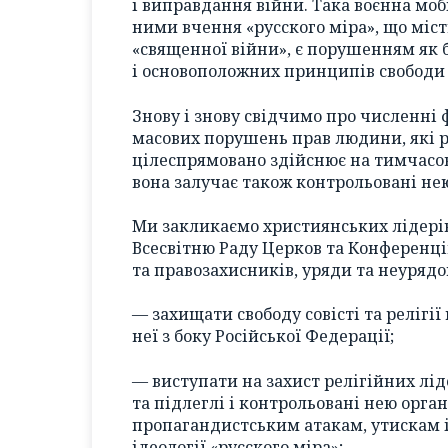
і виправдання війни. Така воєнна моб
ними вчення «русского міра», що міс
«священної війни», є порушенням як 
і основоположних принципів свободи 
Знову і знову свідчимо про численні
масових порушень прав людини, які р
цілеспрямовано здійснює на тимчасов
вона залучає також контрольовані нею
Ми закликаємо християнських лідерів 
Всесвітню Раду Церков та Конференці
та правозахисників, уряди та неурядо
— захищати свободу совісті та релігі
неї з боку Російської Федерації;
— виступати на захист релігійних лід
та підлеглі і контрольовані нею орган
пропагандистським атакам, утискам і
ідеології «русского міра»;