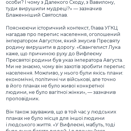
особи? І чому з Далекого Сходу, з Вавилону,
туди вирушили мудреці?» — зазначив
Блаженніший Святослав.
Пояснюючи історичний контекст, Глава УГКЦ
нагадав про перепис населення, оголошений
імператором Августом, який змусив Пресвяту
родину вирушити в дорогу. «Євангелист Лука
каже, що причиною руху до Вифлеєму
Пресвятої родини був указ імператора Августа.
Ми не знаємо, чому він захотів зробити перепис
населення. Можливо, у нього були якісь плани:
економічні, політичні чи військові, але точно
в його планах не було живої конкретної
людини, не було вагітної жінки», — зазначив
проповідник.
Він також зауважив, що в той час у людських
планах не було місця для іншої людини
і людського життя. «У Вифлеємі, мабуть, тоді
було дуже багато людей. І в планах його