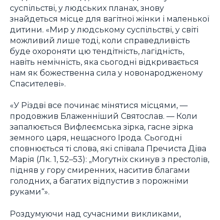
суспільстві, у людських планах, знову
знайдеться місце для вагітної жінки і маленької
дитини. «Мир у людському суспільстві, у світі
можливий лише тоді, коли справедливість
буде охороняти цю тендітність, лагідність,
навіть немічність, яка сьогодні відкривається
нам як божественна сила у новонародженому
Спасителеві».
«У Різдві все починає мінятися місцями, —
продовжив Блаженніший Святослав. — Коли
запалюється Вифлеємська зірка, гасне зірка
земного царя, нещасного Ірода. Сьогодні
сповнюється ті слова, які співала Пречиста Діва
Марія (Лк. 1, 52–53): „Могутніх скинув з престолів,
підняв у гору смиренних, наситив благами
голодних, а багатих відпустив з порожніми
руками“».
Роздумуючи над сучасними викликами,