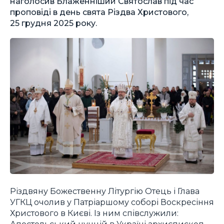
наголосив Блаженніший Святослав під час
проповіді в день свята Різдва Христового,
25 грудня 2025 року.
Різдвяну Божественну Літургію Отець і Глава
УГКЦ очолив у Патріаршому соборі Воскресіння
Христового в Києві. Із ним співслужили:
Апостольський нунцій в Україні архиєпископ