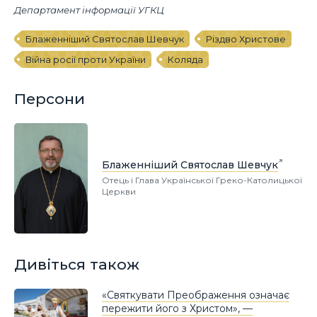
Департамент інформації УГКЦ
Блаженніший Святослав Шевчук
Різдво Христове
Війна росії проти України
Коляда
Персони
Блаженніший Святослав Шевчук
Отець і Глава Української Греко-Католицької
Церкви
Дивіться також
«Святкувати Преображення означає
пережити його з Христом», —