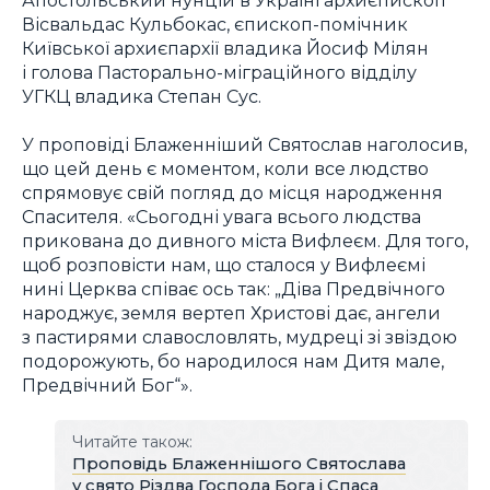
Вісвальдас Кульбокас, єпископ-помічник
Київської архиєпархії владика Йосиф Мілян
і голова Пасторально-міграційного відділу
УГКЦ владика Степан Сус.
У проповіді Блаженніший Святослав наголосив,
що цей день є моментом, коли все людство
спрямовує свій погляд до місця народження
Спасителя. «Сьогодні увага всього людства
прикована до дивного міста Вифлеєм. Для того,
щоб розповісти нам, що сталося у Вифлеємі
нині Церква співає ось так: „Діва Предвічного
народжує, земля вертеп Христові дає, ангели
з пастирями славословлять, мудреці зі звіздою
подорожують, бо народилося нам Дитя мале,
Предвічний Бог“».
Читайте також:
Проповідь Блаженнішого Святослава
у свято Різдва Господа Бога і Спаса