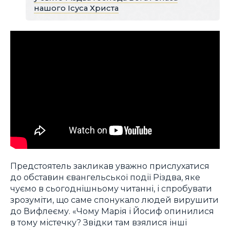
нашого Ісуса Христа
Предстоятель закликав уважно прислухатися
до обставин євангельської події Різдва, яке
чуємо в сьогоднішньому читанні, і спробувати
зрозуміти, що саме спонукало людей вирушити
до Вифлеєму. «Чому Марія і Йосиф опинилися
в тому містечку? Звідки там взялися інші