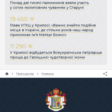
Понад дві тисячі паломників взяли участь
у сотих молитовних чуваннях у Старуні
19 450
Глава УГКЦ у Крилосі: «Важко знайти подібне
місце в Україні, де стільки років наш народ
прикликає ім’я Матері Божої»
11 290
У Крилосі відбудеться Всеукраїнська патріарша
проща до Галицької чудотворної ікони
Пресцентр
Новини