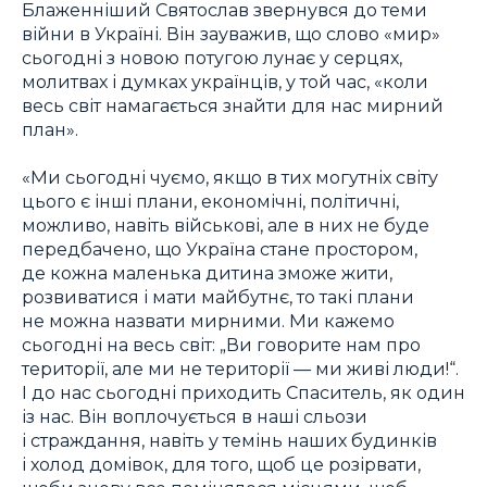
Блаженніший Святослав звернувся до теми
війни в Україні. Він зауважив, що слово «мир»
сьогодні з новою потугою лунає у серцях,
молитвах і думках українців, у той час, «коли
весь світ намагається знайти для нас мирний
план».
«Ми сьогодні чуємо, якщо в тих могутніх світу
цього є інші плани, економічні, політичні,
можливо, навіть військові, але в них не буде
передбачено, що Україна стане простором,
де кожна маленька дитина зможе жити,
розвиватися і мати майбутнє, то такі плани
не можна назвати мирними. Ми кажемо
сьогодні на весь світ: „Ви говорите нам про
території, але ми не території — ми живі люди!“.
І до нас сьогодні приходить Спаситель, як один
із нас. Він воплочується в наші сльози
і страждання, навіть у темінь наших будинків
і холод домівок, для того, щоб це розірвати,