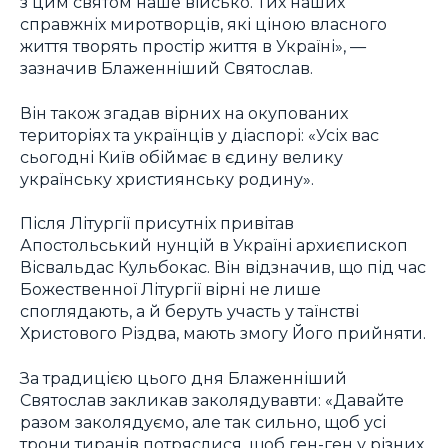
з цим святом наше військо. Тих наших
справжніх миротворців, які ціною власного
життя творять простір життя в Україні», —
зазначив Блаженніший Святослав.
Він також згадав вірних на окупованих
територіях та українців у діаспорі: «Усіх вас
сьогодні Київ обіймає в єдину велику
українську християнську родину».
Після Літургії присутніх привітав
Апостольський нунцій в Україні архиєпископ
Вісвальдас Кульбокас. Він відзначив, що під час
Божественної Літургії вірні не лише
споглядають, а й беруть участь у таїнстві
Христового Різдва, мають змогу Його прийняти.
За традицією цього дня Блаженніший
Святослав закликав заколядувавти: «Давайте
разом заколядуємо, але так сильно, щоб усі
трони тиранів потряслися, щоб ген-ген у різних