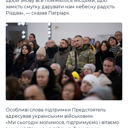
щоби знову все помінялося місцями, щоб
замість смутку дарувати нам небесну радість
Різдва», — сказав Патріарх.
Особливі слова підтримки Предстоятель
адресував українським військовим.
«Ми сьогодні молимося, підтримуємо і вітаємо