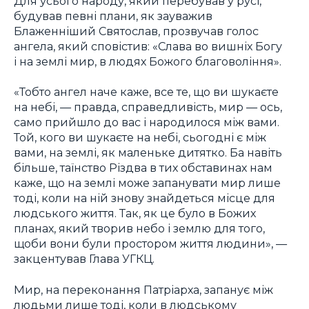
Для усього народу, який перебував у русі,
будував певні плани, як зауважив
Блаженніший Святослав, прозвучав голос
ангела, який сповістив: «Слава во вишніх Богу
і на землі мир, в людях Божого благовоління».
«Тобто ангел наче каже, все те, що ви шукаєте
на небі, — правда, справедливість, мир — ось,
само прийшло до вас і народилося між вами.
Той, кого ви шукаєте на небі, сьогодні є між
вами, на землі, як маленьке дитятко. Ба навіть
більше, таїнство Різдва в тих обставинах нам
каже, що на землі може запанувати мир лише
тоді, коли на ній знову знайдеться місце для
людського життя. Так, як це було в Божих
планах, який творив небо і землю для того,
щоби вони були простором життя людини», —
закцентував Глава УГКЦ.
Мир, на переконання Патріарха, запанує між
людьми лише тоді, коли в людському