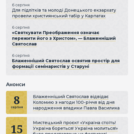
6 серпня
Для підлітків та молоді Донецького екзархату
провели християнський табір у Карпатах
6 серпня
«Святкувати Преображення означає
пережити його з Христом», — Блаженніший
Святослав
6 серпня
Блаженніший Святослав освятив простір для
формації семінаристів у Старуні
Анонси
8
Блаженніший Святослав відвідає
Коломию з нагоди 100-річчя від дня
народження владики Павла Василика
серпня
Мистецький проєкт «Україна стоїть!
15
Україна бореться! Україна молиться!»
буде представлено на фестивалі