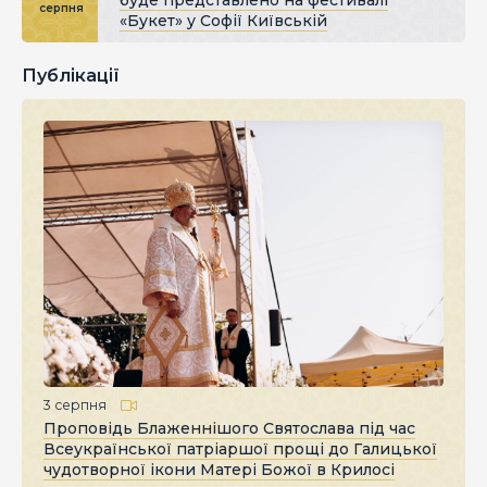
серпня
«Букет» у Софії Київській
Публікації
3 серпня
Проповідь Блаженнішого Святослава під час
Всеукраїнської патріаршої прощі до Галицької
чудотворної ікони Матері Божої в Крилосі