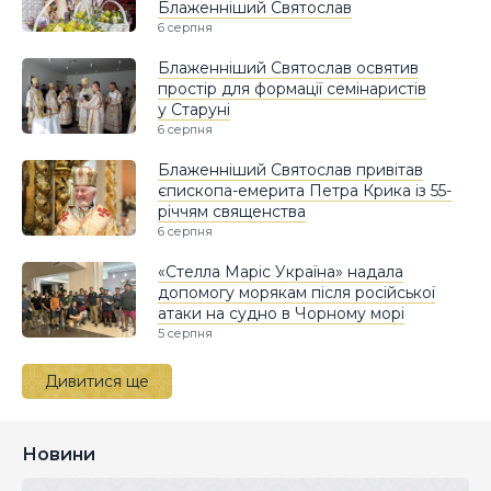
Блаженніший Святослав
6 серпня
Блаженніший Святослав освятив
простір для формації семінаристів
у Старуні
6 серпня
Блаженніший Святослав привітав
єпископа-емерита Петра Крика із 55-
річчям священства
6 серпня
«Стелла Маріс Україна» надала
допомогу морякам після російської
атаки на судно в Чорному морі
5 серпня
Дивитися ще
Новини