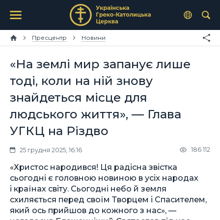
Пресцентр
Новини
«На землі мир запанує лише
тоді, коли на ній знову
знайдеться місце для
людського життя», — Глава
УГКЦ на Різдво
186 112
25 грудня 2025, 16:16
«Христос народився! Ця радісна звістка
сьогодні є головною новиною в усіх народах
і країнах світу. Сьогодні небо й земля
схиляється перед своїм Творцем і Спасителем,
який ось прийшов до кожного з нас», —