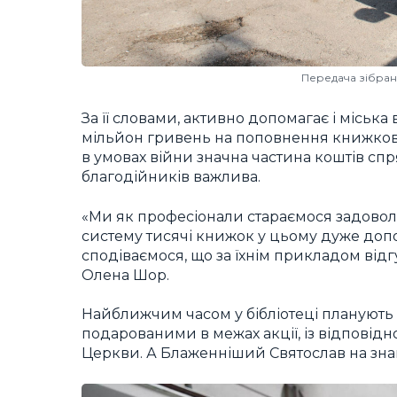
Передача зібран
За її словами, активно допомагає і міська
мільйон гривень на поповнення книжков
в умовах війни значна частина коштів сп
благодійників важлива.
«Ми як професіонали стараємося задовольн
систему тисячі книжок у цьому дуже допом
сподіваємося, що за їхнім прикладом відгу
Олена Шор.
Найближчим часом у бібліотеці планують
подарованими в межах акції, із відповід
Церкви. А Блаженніший Святослав на зна