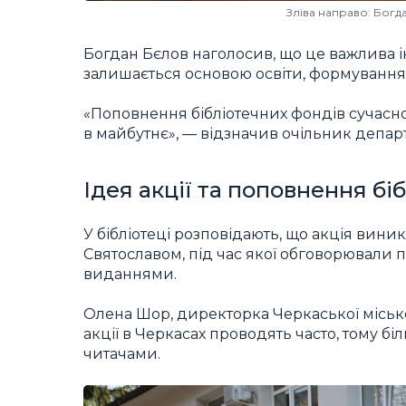
Зліва направо: Богд
Богдан Бєлов наголосив, що це важлива і
залишається основою освіти, формування с
«Поповнення бібліотечних фондів сучасно
в майбутнє», — відзначив очільник депар
Ідея акції та поповнення бі
У бібліотеці розповідають, що акція вини
Святославом, під час якої обговорювали 
виданнями.
Олена Шор, директорка Черкаської міської
акції в Черкасах проводять часто, тому б
читачами.