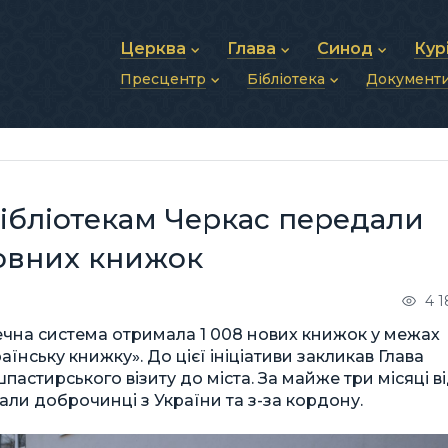
Церква
Глава
Синод
Кур
Пресцентр
Бібліотека
Документ
Про УГКЦ
Блаженніший Святослав
Синод Єпископів
Душп
Історія УГКЦ
Біографія
Архиєрейський Си
Фіна
Новини
Святе Письмо
Структура УГКЦ
Фотографії
Митрополичі Сино
Зв’яз
Анонси
Богослужіння
Майбутнє УГКЦ
Щоденні відеозвернення
Єпископи
Адмі
Публікації
Молитви
Інші 
Історії
Подкасти
бібліотекам Черкас передали
Фото та відео
Архів новин (2013–2022)
овних книжок
4 
течна система отримала 1 008 нових книжок у межах
їнську книжку». До цієї ініціативи закликав Глава
астирського візиту до міста. За майже три місяці в
али доброчинці з України та з-за кордону.