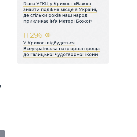
Глава УГКЦ у Крилосі: «Важко
знайти подібне місце в Україні,
де стільки років наш народ
прикликає ім’я Матері Божої»
11 296
У Крилосі відбудеться
Всеукраїнська патріарша проща
до Галицької чудотворної ікони
и