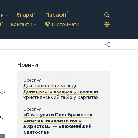
ія
Єпархії
Парафії
и
Контакти
Підтримати
астирська рада
нод
нсово-господарська діяльність
Загальна інформація
ди
ки та комунікації
Глава УГКЦ
ністративні питання
Синоди Єпископів
підрозділи
Трибунал
Патріарша курія
Новини
Єпархії та екзархати
6 серпня
Для підлітків та молоді
Донецького екзархату провели
180
християнський табір у Карпатах
6 серпня
«Святкувати Преображення
ід
означає пережити його
з Христом», — Блаженніший
Святослав