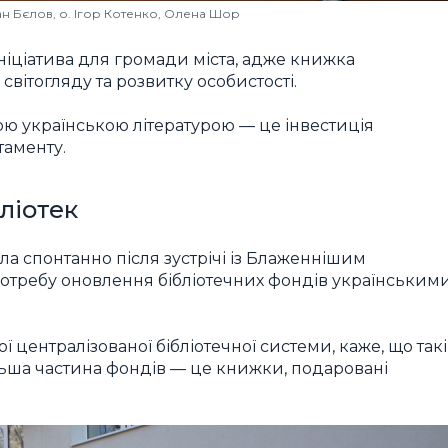
ан Бєлов, о. Ігор Котенко, Олена Шор
ніціатива для громади міста, адже книжка
вітогляду та розвитку особистості.
ю українською літературою — це інвестиція
таменту.
бліотек
кла спонтанно після зустрічі із Блаженнішим
потребу оновлення бібліотечних фондів українським
 централізованої бібліотечної системи, каже, що такі
ільша частина фондів — це книжки, подаровані