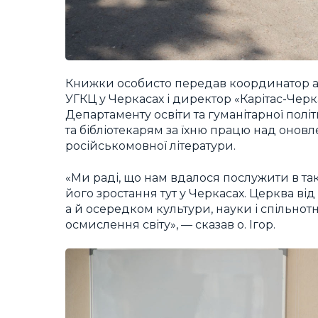
Книжки особисто передав координатор ак
УГКЦ у Черкасах і директор «Карітас-Черка
Департаменту освіти та гуманітарної полі
та бібліотекарям за їхню працю над оновл
російськомовної літератури.
«Ми раді, що нам вдалося послужити в та
його зростання тут у Черкасах. Церква ві
а й осередком культури, науки і спільнотн
осмислення світу», — сказав о. Ігор.