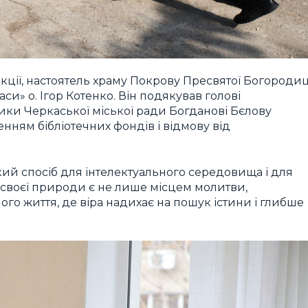
ції, настоятель храму Покрову Пресвятої Богородиц
си» о. Ігор Котенко. Він подякував голові
тики Черкаської міської ради Богданові Бєлову
енням бібліотечних фондів і відмову від
кий спосіб для інтелектуального середовища і для
д своєї природи є не лише місцем молитви,
ого життя, де віра надихає на пошук істини і глибше