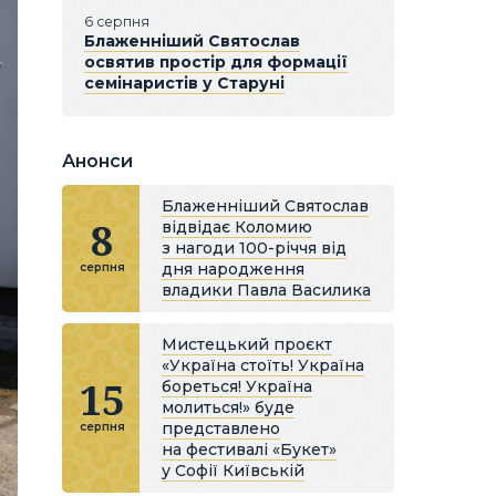
6 серпня
Блаженніший Святослав
освятив простір для формації
семінаристів у Старуні
Анонси
Блаженніший Святослав
8
відвідає Коломию
з нагоди 100-річчя від
дня народження
серпня
владики Павла Василика
Мистецький проєкт
«Україна стоїть! Україна
15
бореться! Україна
молиться!» буде
представлено
серпня
на фестивалі «Букет»
у Софії Київській