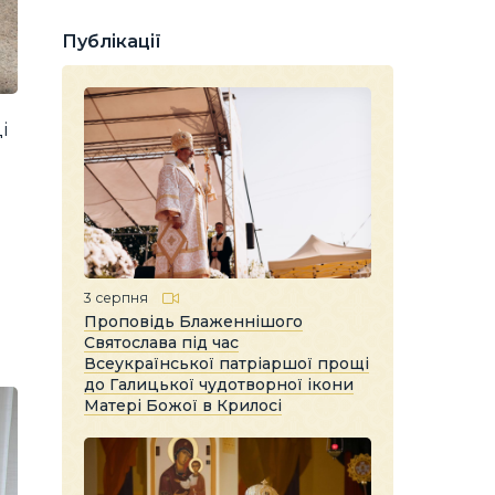
Публікації
і
3 серпня
Проповідь Блаженнішого
Святослава під час
Всеукраїнської патріаршої прощі
до Галицької чудотворної ікони
Матері Божої в Крилосі