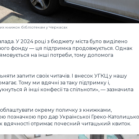
их книжок бібліотекам у Черкасах
 влада. У 2024 році з бюджету міста було виділено
ого фонду — ця підтримка продовжується. Однак
рямовується на інші потреби, тому допомога
яти запити своїх читачів. І внесок УГКЦ у нашу
агає. Тому ми вдячні за таку підтримку і,
кнуться й інші конфесії та спільноти», — зазначила
 облаштувати окрему поличку з книжками,
ною позначкою про дар Української Греко-Католицько
к вдячності отримає почесний читацький квиток.