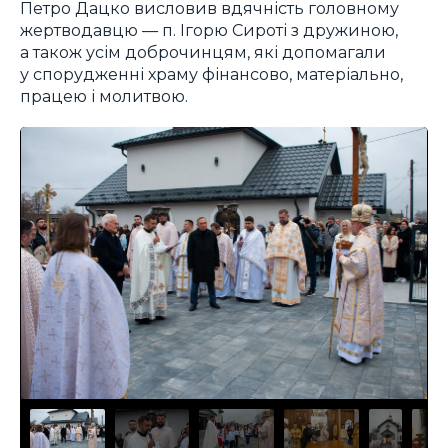
Петро Дацко висловив вдячність головному
жертводавцю — п. Ігорю Сироті з дружиною,
а також усім доброчинцям, які допомагали
у спорудженні храму фінансово, матеріально,
працею і молитвою.