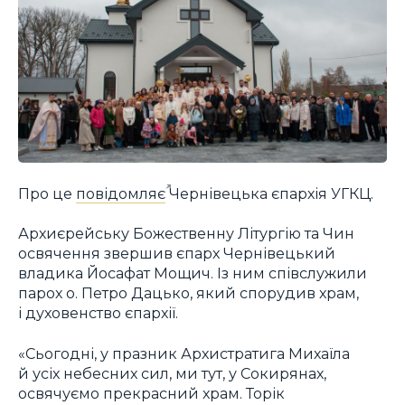
Про це
повідомляє
Чернівецька єпархія УГКЦ.
Архиєрейську Божественну Літургію та Чин
освячення звершив єпарх Чернівецький
владика Йосафат Мощич. Із ним співслужили
парох о. Петро Дацько, який спорудив храм,
і духовенство єпархії.
«Сьогодні, у празник Архистратига Михаїла
й усіх небесних сил, ми тут, у Сокирянах,
освячуємо прекрасний храм. Торік