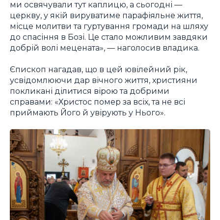
ми освячували тут каплицю, а сьогодні —
церкву, у якій вируватиме парафіяльне життя,
місце молитви та гуртування громади на шляху
до спасіння в Бозі. Це стало можливим завдяки
добрій волі мецената», — наголосив владика.
Єпископ нагадав, що в цей ювілейний рік,
усвідомлюючи дар вічного життя, християни
покликані ділитися вірою та добрими
справами: «Христос помер за всіх, та не всі
приймають Його й увірують у Нього».