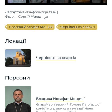
Департамент інформації УГКЦ
Фото — Сергій Маланчук
Владика Йосафат Мощич
Чернівецька єпархія
Локації
Чернівецька єпархія
Персони
Владика Йосафат Мощич
Єпарх Чернівецький, Голова Патріаршої
комісії у справах євангелізації, Член