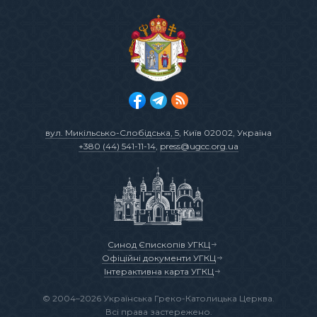
вул. Микільсько-Слобідська, 5
, Київ 02002, Україна
+380 (44) 541-11-14
,
press@ugcc.org.ua
Синод Єпископів УГКЦ
Офіційні документи УГКЦ
Інтерактивна карта УГКЦ
© 2004–2026 Українська Греко-Католицька Церква.
Всі права застережено.