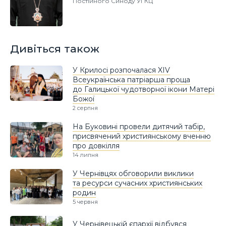
Постійного Синоду УГКЦ
Дивіться також
У Крилосі розпочалася XIV
Всеукраїнська патріарша проща
до Галицької чудотворної ікони Матері
Божої
2 серпня
На Буковині провели дитячий табір,
присвячений християнському вченню
про довкілля
14 липня
У Чернівцях обговорили виклики
та ресурси сучасних християнських
родин
5 червня
У Чернівецькій єпархії відбувся