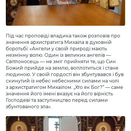
Під час проповіді владика також розповів про
значення архистратига Михаїла в духовній
боротьбі: «Ангели у своїй природі мають
незмінну волю. Один із великих ангелів —
Світлоносець — не зміг прийняти те, що Син
Божий прийде на землю, воплотиться і стане
людиною. У своїй гордості він збунтувався і був
скинутий із небес небесними силами на чолі
з архистратигом Михаїлом. „Хто як Бог?“ — саме
значення його імені вказує на його вірність
Господеві та заступництво перед силами
збунтованого зла».