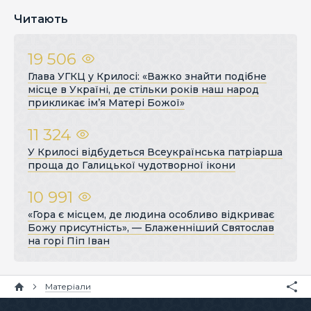
Читають
19 506
Глава УГКЦ у Крилосі: «Важко знайти подібне
місце в Україні, де стільки років наш народ
прикликає ім’я Матері Божої»
11 324
У Крилосі відбудеться Всеукраїнська патріарша
проща до Галицької чудотворної ікони
10 991
«Гора є місцем, де людина особливо відкриває
Божу присутність», — Блаженніший Святослав
на горі Піп Іван
Матеріали