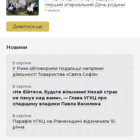
перший єпархіальний День родини
1 червня
Дивитися ще
Новини
9 серпня
У Римі обговорили подальші напрями
діяльності Товариства «Свята Софія»
8 серпня
«Не бійтеся, будьте вільними! Нехай страх
не панує над вами», — Глава УГКЦ про
спадщину владики Павла Василика
8 серпня
Парафія УГКЦ на Рівненщині відзначила 15-
річчя