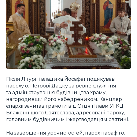
Після Літургії владика Йосафат подякував
пароху о. Петрові Дацку за ревне служіння
та адміністрування будівництва храму,
нагородивши його набедреником. Канцлер
єпархії зачитав грамоти від Отця і Глави УГКЦ
Блаженнішого Святослава, адресовані пароху,
головним будівничим і жертводавцям святині.
На завершення урочистостей, парох парафії о.