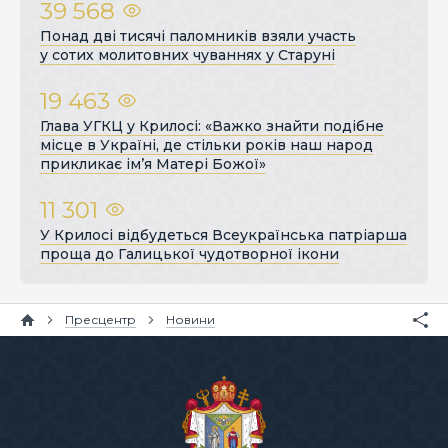
39 568
Понад дві тисячі паломників взяли участь
у сотих молитовних чуваннях у Старуні
19 463
Глава УГКЦ у Крилосі: «Важко знайти подібне
місце в Україні, де стільки років наш народ
прикликає ім’я Матері Божої»
11 301
У Крилосі відбудеться Всеукраїнська патріарша
проща до Галицької чудотворної ікони
Пресцентр
Новини