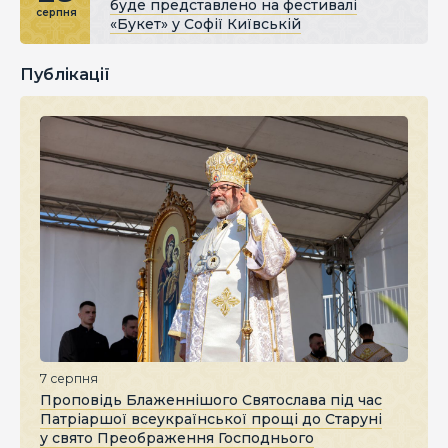
буде представлено на фестивалі
серпня
«Букет» у Софії Київській
Публікації
7 серпня
Проповідь Блаженнішого Святослава під час
Патріаршої всеукраїнської прощі до Старуні
у свято Преображення Господнього