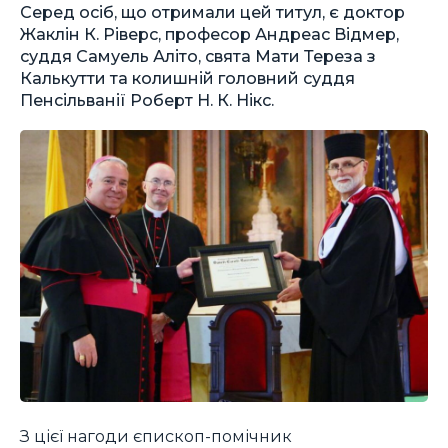
Серед осіб, що отримали цей титул, є доктор
Жаклін К. Ріверс, професор Андреас Відмер,
суддя Самуель Аліто, свята Мати Тереза ​​з
Калькутти та колишній головний суддя
Пенсільванії Роберт Н. К. Нікс.
З цієї нагоди єпископ-помічник