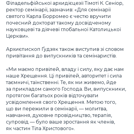
Філадельфійської архидієцезії Тімоті К. Сеніор,
ректор семінарії, зазначив: «Для семінарії
святого Карла Борромео є честю вручити
почесний докторат такому досвідченому
науковцеві та діячеві глобальної Католицької
Церкви».
Архиєпископ Ґудзяк також виступив зі словом
привітання до випускників та семінаристів.
«Ми маємо привілей, владу і силу, яку дає нам
наше Хрещення. Ці привілей, авторитет і сила
таємничі, таїнственні. Те, як ми живемо, йде
за прикладом самого Господа. Ви, випускники,
протягом багатьох років відточувати
усвідомлення свого Хрещення. Метою того,
що ви пережили в семінарії, — молитва,
навчання, духовне провідництво, терапія,
супровід — було ваше зростання як членів,
як частин Тіла Христового».