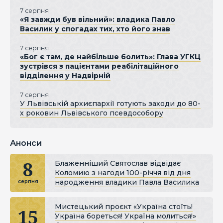
7 серпня
«Я завжди був вільний»: владика Павло
Василик у спогадах тих, хто його знав
7 серпня
«Бог є там, де найбільше болить»: Глава УГКЦ
зустрівся з пацієнтами реабілітаційного
відділення у Надвірній
7 серпня
У Львівській архиєпархії готують заходи до 80-
х роковин Львівського псевдособору
Анонси
8
Блаженніший Святослав відвідає
Коломию з нагоди 100-річчя від дня
народження владики Павла Василика
серпня
Мистецький проєкт «Україна стоїть!
15
Україна бореться! Україна молиться!»