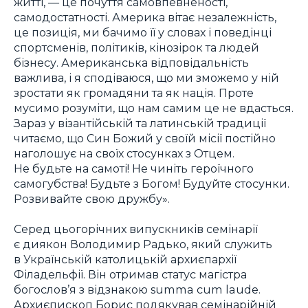
житті, — це почуття самовпевненості,
самодостатності. Америка вітає незалежність,
це позиція, ми бачимо її у словах і поведінці
спортсменів, політиків, кінозірок та людей
бізнесу. Американська відповідальність
важлива, і я сподіваюся, що ми зможемо у ній
зростати як громадяни та як нація. Проте
мусимо розуміти, що нам самим це не вдасться.
Зараз у візантійській та латинській традиції
читаємо, що Син Божий у своїй місії постійно
наголошує на своїх стосунках з Отцем.
Не будьте на самоті! Не чиніть героїчного
самогубства! Будьте з Богом! Будуйте стосунки.
Розвивайте свою дружбу».
Серед цьогорічних випускників семінарії
є диякон Володимир Радько, який служить
в Українській католицькій архиєпархії
Філадельфії. Він отримав статус магістра
богослов’я з відзнакою
summa cum laude
.
Архиєпископ Борис подякував семінарійній