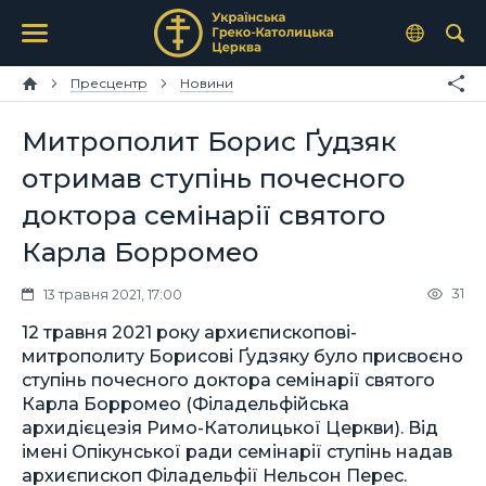
Пресцентр
Новини
Митрополит Борис Ґудзяк
отримав ступінь почесного
доктора семінарії святого
Карла Борромео
31
13 травня 2021, 17:00
12 травня 2021 року архиєпископові-
митрополиту Борисові Ґудзяку було присвоєно
ступінь почесного доктора семінарії святого
Карла Борромео (Філадельфійська
архидієцезія Римо-Католицької Церкви). Від
імені Опікунської ради семінарії ступінь надав
архиєпископ Філадельфії Нельсон Перес.