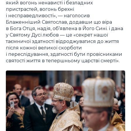
який вогонь ненависті і безладних
пристрастей, вогонь брехні
і несправедливості», — наголосив
Блаженніший Святослав, додавши що віра
в Бога Отця, надія, об’явлена в Його Сині. і дана
у Святому Дусі любов — це «секрет нашої
таємничої здатності відроджуватися до життя
після кожної великої скорботи
і переслідування, здатності бути провісниками
святості життя в тепершньому царстві смерті».