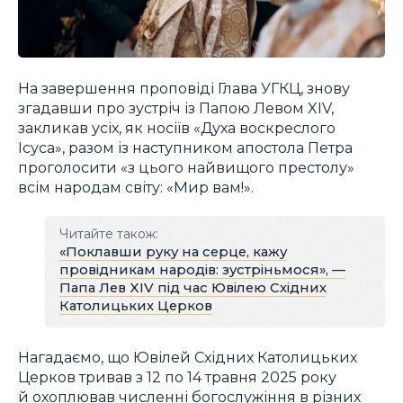
На завершення проповіді Глава УГКЦ, знову
згадавши про зустріч із Папою Левом XIV,
закликав усіх, як носіїв «Духа воскреслого
Ісуса», разом із наступником апостола Петра
проголосити «з цього найвищого престолу»
всім народам світу: «Мир вам!».
Читайте також:
«Поклавши руку на серце, кажу
провідникам народів: зустріньмося», —
Папа Лев XIV під час Ювілею Східних
Католицьких Церков
Нагадаємо, що Ювілей Східних Католицьких
Церков тривав з 12 по 14 травня 2025 року
й охоплював численні богослужіння в різних