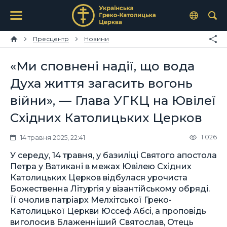
Пресцентр
Новини
«Ми сповнені надії, що вода
Духа життя загасить вогонь
війни», — Глава УГКЦ на Ювілеї
Східних Католицьких Церков
1 026
14 травня 2025, 22:41
У середу, 14 травня, у базиліці Святого апостола
Петра у Ватикані в межах Ювілею Східних
Католицьких Церков відбулася урочиста
Божественна Літургія у візантійському обряді.
Її очолив патріарх Мелхітської Греко-
Католицької Церкви Юссеф Абсі, а проповідь
виголосив Блаженніший Святослав, Отець