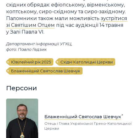
східних обрядах: ефіопському, вірменському,
коптському, сиро-східному та сиро-західному.
Паломники також мали можливість
зустрітися
зі Святішим Отцем
під час аудієнції 14 травня
у Залі Павла VI.
Департамент інформації УГКЦ,
фото: Павло Гедзик
Ювілейний рік 2025
Східні Католицькі Церкви
Блаженніший Святослав Шевчук
Персони
Блаженніший Святослав Шевчук
Отець і Глава Української Греко-Католицької
Церкви