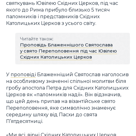
святкувань Ювілею Східних Церков, під час
якого до Рима прибуло близько 5 тисяч
паломників і представників Східних
Католицьких Церков з усього світу.
Читайте також:
Проповідь Блаженнішого Святослава
у свято Переполовення під час Ювілею
Східних Католицьких Церков
У
проповіді
Блаженніший Святослав наголосив
на особливому значенні спільної молитви біля
гробу апостола Петра для Східних Католицьких
Церков як «паломників надії». Він відзначив,
що цей день припав на візантійське свято
Переполовення, яке символічно знаменує
середину шляху від Пасхи до свята
П’ятдесятниці.
«Ми всі, вірні Східних Католицьких Церков,