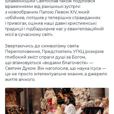
Блаженніший Святослав також поділився
враженнями від ранішньої зустрічі
з новообраним Папою Левом XIV, який
«обійняв, потішив у теперішніх стражданнях
і тривогах, оцінив наші давні християнські
традиції і підбадьорив нас у євангелізаційній
місії в сучасному світі».
Звертаючись до символізму свята
Переполовення, Предстоятель УГКЦ розкрив
глибокий зміст спраги душі за Богом,
що втамовується «водами благочестя» —
Святим Духом. Він наголосив, що наука Ісуса —
це не просто інтелектуальне знання, а джерело
життя вічного.