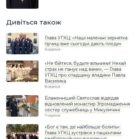
Дивіться також
Глава УГКЦ: «Наші маленькі зернятка
гірчиці вже сьогодні дають плоди»
9 серпня
«Не бійтеся, будьте вільними! Нехай
страх не панує над вами», — Глава
УГКЦ про спадщину владики Павла
Василика
8 серпня
Блаженніший Святослав відвідав
відновлений монастир Згромадження
сестер служебниць у Микуличині
7 серпня
«Бог є там, де найбільше болить»:
Глава УГКЦ зустрівся з пацієнтами
реабілітаційного відділення