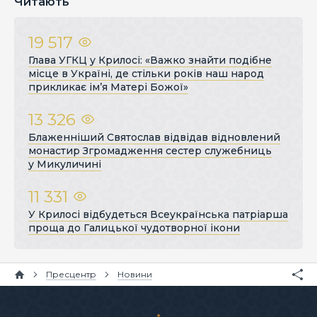
Читають
19 517
Глава УГКЦ у Крилосі: «Важко знайти подібне
місце в Україні, де стільки років наш народ
прикликає ім’я Матері Божої»
13 326
Блаженніший Святослав відвідав відновлений
монастир Згромадження сестер служебниць
у Микуличині
11 331
У Крилосі відбудеться Всеукраїнська патріарша
проща до Галицької чудотворної ікони
Пресцентр
Новини