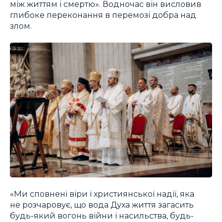
між життям і смертю». Водночас він висловив
глибоке переконання в перемозі добра над
злом.
«Ми сповнені віри і християнської надії, яка
не розчаровує, що вода Духа життя загасить
будь-який вогонь війни і насильства, будь-