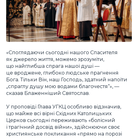
«Споглядаючи сьогодні нашого Спасителя
як джерело життя, можемо зрозуміти,
що найглибша спрага нашої душі —
це вроджене, глибоко людське прагнення
Бога. Тільки Він, наш Господь, здатний напоїти
„спраглу душу мою водами благочестя“», —
сказав Блаженніший Святослав.
У проповіді Глава УГКЦ особливо відзначив,
що майже всі вірні Східних Католицьких
Церков сьогодні переживають «болісний
і трагічний досвід війни», здійснюючи своє
християнське покликання «прямо на порозі