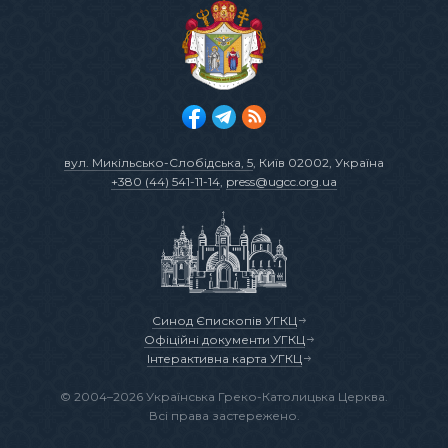
вул. Микільсько-Слобідська, 5
, Київ 02002, Україна
+380 (44) 541-11-14
,
press@ugcc.org.ua
Синод Єпископів УГКЦ
Офіційні документи УГКЦ
Інтерактивна карта УГКЦ
© 2004–2026 Українська Греко-Католицька Церква.
Всі права застережено.