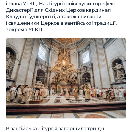
і Глава УГКЦ. На Літургії співслужив префект
Дикастерії для Східних Церков кардинал
Клаудіо Ґуджеротті, а також єпископи
і священники Церков візантійської традиції,
зокрема УГКЦ.
Візантійська Літургія завершила три дні